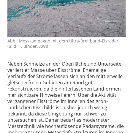
Abb.: Messkampagne mit dem Ultra-Breitband-Eisradar.
(Bild: T. Binder, AWI)
Neben Schmelze an der Oberfläche und Unterseite
verliert er Masse über Eisströme. Ehemalige
Verläufe der Ströme lassen sich an den mittlerweile
gletscher­freien Gebieten am Rand gut
rekonstruieren, da die hinter­lassenen Landformen
hier sichtbare Hinweise liefern. Über die Aktivität
vergangener Eisströme im Inneren des grön­
ländischen Eisschilds ist bisher jedoch wenig
bekannt, da diese Umgebung nur schwer zu
untersuchen ist. Daher bedarf es modernster
Messtechnik wie hochauf­lösende Radarsysteme, die
mehrere tausend Meter tiefe Strukturen im Inneren