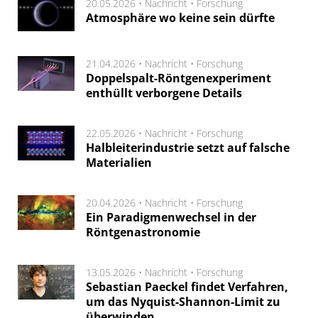
20.05.2026 •
Nachricht
•
Forschung
Atmosphäre wo keine sein dürfte
21.04.2026 •
Nachricht
•
Forschung
Doppelspalt-Röntgenexperiment
enthüllt verborgene Details
22.05.2026 •
Nachricht
•
Forschung
Halbleiterindustrie setzt auf falsche
Materialien
20.04.2026 •
Nachricht
•
Forschung
Ein Paradigmenwechsel in der
Röntgenastronomie
13.05.2026 •
Nachricht
•
Forschung
Sebastian Paeckel findet Verfahren,
um das Nyquist-Shannon-Limit zu
überwinden