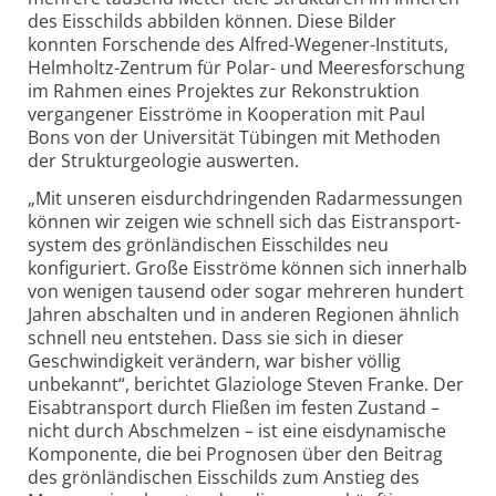
des Eisschilds abbilden können. Diese Bilder
konnten Forschende des Alfred-Wegener-Instituts,
Helmholtz-Zentrum für Polar- und Meeres­forschung
im Rahmen eines Projektes zur Rekonstruk­tion
vergangener Eisströme in Kooperation mit Paul
Bons von der Universität Tübingen mit Methoden
der Struktur­geologie auswerten.
„Mit unseren eisdurch­dringenden Radar­messungen
können wir zeigen wie schnell sich das Eistransport­
system des grönländischen Eisschildes neu
konfiguriert. Große Eisströme können sich innerhalb
von wenigen tausend oder sogar mehreren hundert
Jahren abschalten und in anderen Regionen ähnlich
schnell neu entstehen. Dass sie sich in dieser
Geschwindigkeit verändern, war bisher völlig
unbekannt“, berichtet Glaziologe Steven Franke. Der
Eisabtrans­port durch Fließen im festen Zustand –
nicht durch Abschmelzen – ist eine eis­dynamische
Komponente, die bei Prognosen über den Beitrag
des grönländischen Eisschilds zum Anstieg des