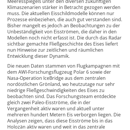
Meeresspiegels unter den diversen zukünftigen
Klima­szenarien stärker in Betracht gezogen werden
muss. Die aktuellen Eisschild­modelle können nur
Prozesse einbeziehen, die auch gut verstanden sind.
Bisher mangelt es jedoch an Beobach­tungen zu der
Unbeständigkeit von Eisströmen, die daher in den
Modellen noch nicht erfasst ist. Die durch das Radar
sichtbar gemachte Fließ­geschichte des Eises liefert
nun Hinweise zur zeitlichen und räumlichen
Entwicklung dieser Dynamik.
Die neuen Daten stammen von Flugkampagnen mit
dem AWI-Forschungs­flugzeug Polar 6 sowie der
Nasa-Operation IceBridge aus dem zentralen
nordöstlichen Grönland, wo heutzutage nur sehr
niedrige Fließ­geschwindigkeiten des Eises zu
beobachten sind. Das Forschungsteam entdeckte
gleich zwei Paleo-Eisströme, die in der
Vergangenheit aktiv waren und aktuell unter
mehreren hundert Metern Eis verborgen liegen. Die
Analysen zeigen, dass diese Eisströme bis in das
Holozän aktiv waren und weit in das zentrale