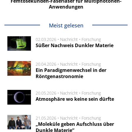
Femtosekunden-Faserlaser für Multiphotonen-
Anwendungen
Meist gelesen
02.03.2026 •
Nachricht
•
Forschung
Süßer Nachweis Dunkler Materie
20.04.2026 •
Nachricht
•
Forschung
Ein Paradigmenwechsel in der
Röntgenastronomie
20.05.2026 •
Nachricht
•
Forschung
Atmosphäre wo keine sein dürfte
21.05.2026 •
Nachricht
•
Forschung
„Moleküle geben Aufschluss über
Dunkle Materie“