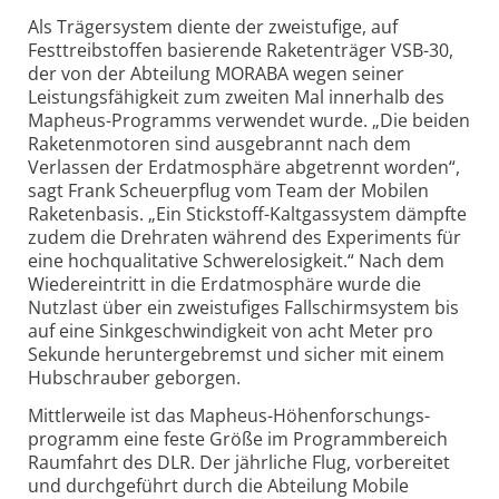
Als Träger­system diente der zwei­stufige, auf
Festtreib­stoffen basierende Raketen­träger VSB-30,
der von der Abteilung MORABA wegen seiner
Leistungs­fähigkeit zum zweiten Mal innerhalb des
Mapheus-Programms verwendet wurde. „Die beiden
Raketen­motoren sind ausgebrannt nach dem
Verlassen der Erd­atmosphäre abge­trennt worden“,
sagt Frank Scheuerpflug vom Team der Mobilen
Raketen­basis. „Ein Stickstoff-Kaltgas­system dämpfte
zudem die Drehraten während des Experi­ments für
eine hoch­qualitative Schwere­losigkeit.“ Nach dem
Wieder­eintritt in die Erd­atmosphäre wurde die
Nutzlast über ein zwei­stufiges Fallschirm­system bis
auf eine Sink­geschwindig­keit von acht Meter pro
Sekunde herunter­gebremst und sicher mit einem
Hub­schrauber geborgen.
Mittler­weile ist das Mapheus-Höhen­forschungs­
programm eine feste Größe im Programm­bereich
Raumfahrt des DLR. Der jährliche Flug, vorbereitet
und durch­geführt durch die Abteilung Mobile