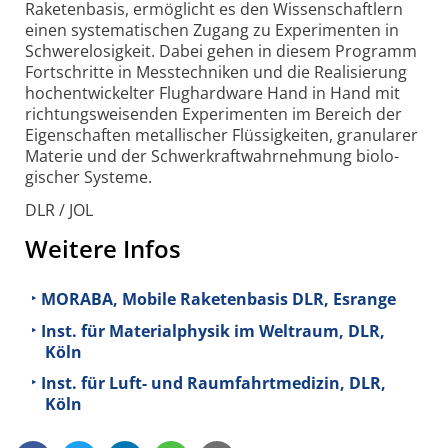
Raketen­basis, ermöglicht es den Wissen­schaftlern
einen systema­tischen Zugang zu Experi­menten in
Schwere­losigkeit. Dabei gehen in diesem Programm
Fort­schritte in Messtechniken und die Realisierung
hoch­entwickelter Flug­hardware Hand in Hand mit
richtungs­weisenden Experimenten im Bereich der
Eigen­schaften metal­lischer Flüssig­keiten, granularer
Materie und der Schwerkraft­wahrnehmung biolo­
gischer Systeme.
DLR / JOL
Weitere Infos
MORABA, Mobile Raketenbasis DLR, Esrange
Inst. für Materialphysik im Weltraum, DLR,
Köln
Inst. für Luft- und Raumfahrtmedizin, DLR,
Köln