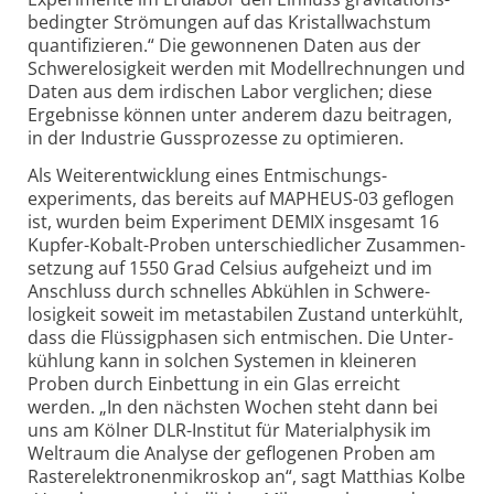
bedingter Strömungen auf das Kristallwachstum
quanti­fizieren.“ Die gewonnenen Daten aus der
Schwere­losigkeit werden mit Modell­rechnungen und
Daten aus dem irdischen Labor verglichen; diese
Ergeb­nisse können unter anderem dazu beitragen,
in der Industrie Guss­prozesse zu optimieren.
Als Weiter­entwicklung eines Entmischungs­
experiments, das bereits auf MAPHEUS-03 geflogen
ist, wurden beim Experiment DEMIX insgesamt 16
Kupfer-Kobalt-Proben unter­schiedlicher Zusammen­
setzung auf 1550 Grad Celsius aufge­heizt und im
Anschluss durch schnelles Abkühlen in Schwere­
losigkeit soweit im meta­stabilen Zustand unterkühlt,
dass die Flüssig­phasen sich entmischen. Die Unter­
kühlung kann in solchen Systemen in kleineren
Proben durch Einbettung in ein Glas erreicht
werden. „In den nächsten Wochen steht dann bei
uns am Kölner DLR-Institut für Material­physik im
Weltraum die Analyse der geflo­genen Proben am
Raster­elektronen­mikroskop an“, sagt Matthias Kolbe