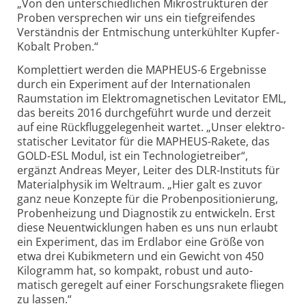
„Von den unter­schiedlichen Mikro­strukturen der
Proben versprechen wir uns ein tief­greifendes
Verständnis der Entmischung unter­kühlter Kupfer-
Kobalt Proben.“
Komplet­tiert werden die MAPHEUS-6 Ergebnisse
durch ein Experiment auf der Inter­nationalen
Raumstation im Elektro­magnetischen Levi­tator EML,
das bereits 2016 durch­geführt wurde und derzeit
auf eine Rückflug­gelegenheit wartet. „Unser elektro­
statischer Levitator für die MAPHEUS-Rakete, das
GOLD-ESL Modul, ist ein Technologie­treiber“,
ergänzt Andreas Meyer, Leiter des DLR-Instituts für
Material­physik im Weltraum. „Hier galt es zuvor
ganz neue Konzepte für die Proben­positio­nierung,
Proben­heizung und Diagnostik zu entwickeln. Erst
diese Neuent­wicklungen haben es uns nun erlaubt
ein Experiment, das im Erdlabor eine Größe von
etwa drei Kubik­metern und ein Gewicht von 450
Kilogramm hat, so kompakt, robust und auto­
matisch geregelt auf einer Forschungs­rakete fliegen
zu lassen.“