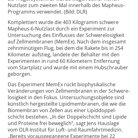
Nutzlast zum zweiten Mal innerhalb des Mapheus-
Programms verwendet. (Bild: DLR)
Komplettiert wurde die 403 Kilogramm schwere
Mapheus-6-Nutzlast durch ein Experiment zur
Unter­suchung des Einflusses der Schwere­losigkeit
auf Zell­membranen (MemEx). Nach dem insgesamt
zehn­minütigen Flug, bei dem die Rakete bis in 254
Kilometer aufstieg, landete der Behälter mit den
Experi­menten in rund 60 Kilo­metern Ent­fernung
vom Startplatz und wurde mit einem Hub­schrauber
geborgen.
Das Experiment MemEx rückt biophysika­lische
Verän­derungen von Zell­membranen in der Schwere­
losigkeit in den Fokus. Untersuchungs­objekte sind
künstlich herge­stellte Lipid­membranen, die wie die
Bio­membran von Zellen aus einer Lipiddoppel­
schicht bestehen. „In der Doppel­schicht sind Lipide
und Proteine frei beweglich“, sagt Jens Haus­lage
vom DLR-Institut für Luft- und Raumfahrt­medizin.
„Bereits voraus­gegangene Expe­rimente bei 22