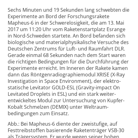
Sechs Minuten und 19 Sekunden lang schwebten die
Experimente an Bord der Forschungs­rakete
Mapheus-6 in der Schwere­losigkeit, die am 13. Mai
2017 um 11:20 Uhr vom Raketen­startplatz Esrange
in Nord-Schweden startete. An Bord befanden sich
bio­logische und material­physikalische Versuche des
Deutschen Zentrums für Luft- und Raumfahrt DLR.
Gerade einmal 68 Sekunden nach dem Start waren
die richtigen Bedingungen für die Durch­führung der
Expe­rimente erreicht. Im Inneren der Rakete kamen
dann das Röntgen­radiographie­modul XRISE (X-Ray
Inves­tigation in Space Environment), der elektro­
statische Levi­tator GOLD-ESL (Gravity-impact On
Levitated Droplets in ESL) und ein stark weiter­
entwickeltes Modul zur Unter­suchung von Kupfer-
Kobalt Schmelzen (DEMIX) unter Weltraum­
bedingungen zum Einsatz.
Abb.: Bei Mapheus-6 diente der zweistufige, auf
Festtreibstoffen basierende Raketenträger VSB-30
als Trägersystem. Er wurde wegen seiner hohen