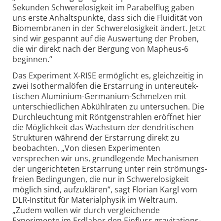
Sekunden Schwere­losigkeit im Parabel­flug gaben
uns erste Anhalts­punkte, dass sich die Fluidität von
Biomem­branen in der Schwere­losigkeit ändert. Jetzt
sind wir gespannt auf die Auswertung der Proben,
die wir direkt nach der Bergung von Mapheus-6
beginnen.“
Das Experiment X-RISE ermöglicht es, gleich­zeitig in
zwei Isothermal­öfen die Erstarrung in unter­eutek­
tischen Alu­minium-Germanium-Schmelzen mit
unter­schiedlichen Abkühl­raten zu untersuchen. Die
Durch­leuchtung mit Röntgen­strahlen eröffnet hier
die Möglich­keit das Wachstum der dendri­tischen
Strukturen während der Erstarrung direkt zu
beobachten. „Von diesen Experi­menten
versprechen wir uns, grund­legende Mecha­nismen
der unge­richteten Erstarrung unter rein strömungs­
freien Bedin­gungen, die nur in Schwere­losigkeit
möglich sind, aufzuklären“, sagt Florian Kargl vom
DLR-Institut für Material­physik im Weltraum.
„Zudem wollen wir durch ver­gleichende
Experimente im Erdlabor den Einfluss gravitations­