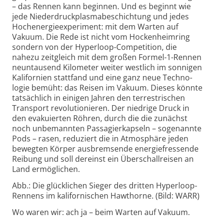
– das Rennen kann beginnen. Und es beginnt wie
jede Nieder­druck­plasma­beschichtung und jedes
Hoch­energie­experiment: mit dem Warten auf
Vakuum. Die Rede ist nicht vom Hocken­heim­ring
sondern von der Hyper­loop-Compe­tition, die
nahezu zeitgleich mit dem großen Formel-1-Rennen
neun­tausend Kilo­meter weiter west­lich im sonnigen
Kali­fornien stattfand und eine ganz neue Techno­
logie bemüht: das Reisen im Vakuum. Dieses könnte
tatsächlich in einigen Jahren den terrest­rischen
Trans­port revo­lutio­nieren. Der niedrige Druck in
den evaku­ierten Röhren, durch die die zunächst
noch un­be­mann­ten Passagier­kapseln – sogenannte
Pods – rasen, reduziert die in Atmo­sphäre jeden
bewegten Körper aus­bremsende energie­fressende
Reibung und soll dereinst ein Überschall­reisen an
Land ermög­lichen.
Abb.: Die glücklichen Sieger des dritten Hyper­loop-
Rennens im kalifor­nischen Hawthorne. (Bild: WARR)
Wo waren wir: ach ja – beim Warten auf Vakuum.