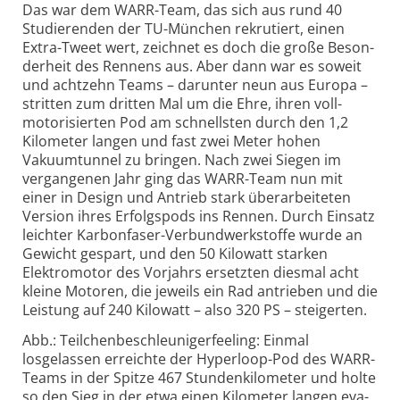
Das war dem WARR-Team, das sich aus rund 40
Studie­renden der TU-München rekru­tiert, einen
Extra-Tweet wert, zeichnet es doch die große Beson­
derheit des Rennens aus. Aber dann war es soweit
und acht­zehn Teams – darunter neun aus Europa –
stritten zum dritten Mal um die Ehre, ihren voll­
moto­risierten Pod am schnellsten durch den 1,2
Kilo­meter langen und fast zwei Meter hohen
Vakuum­tunnel zu bringen. Nach zwei Siegen im
vergan­genen Jahr ging das WARR-Team nun mit
einer in Design und Antrieb stark überarbeiteten
Version ihres Erfolgspods ins Rennen. Durch Einsatz
leichter Karbon­faser-Verbund­werkstoffe wurde an
Gewicht gespart, und den 50 Kilowatt starken
Elektro­motor des Vor­jahrs ersetzten diesmal acht
kleine Motoren, die jeweils ein Rad antrieben und die
Leis­tung auf 240 Kilowatt – also 320 PS – steigerten.
Abb.: Teilchenbeschleunigerfeeling: Einmal
losgelassen erreichte der Hyper­loop-Pod des WARR-
Teams in der Spitze 467 Stunden­kilometer und holte
so den Sieg in der etwa einen Kilo­meter langen eva­