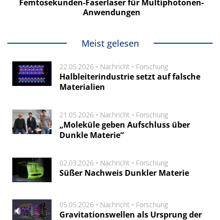
Femtosekunden-Faserlaser für Multiphotonen-
Anwendungen
Meist gelesen
22.05.2026 •
Nachricht
•
Forschung
Halbleiterindustrie setzt auf falsche
Materialien
21.05.2026 •
Nachricht
•
Forschung
„Moleküle geben Aufschluss über
Dunkle Materie“
02.03.2026 •
Nachricht
•
Forschung
Süßer Nachweis Dunkler Materie
05.05.2026 •
Nachricht
•
Forschung
Gravitationswellen als Ursprung der