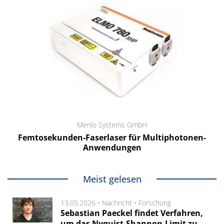
Menlo Systems GmbH
Femtosekunden-Faserlaser für Multiphotonen-
Anwendungen
Meist gelesen
13.05.2026 •
Nachricht
•
Forschung
Sebastian Paeckel findet Verfahren,
um das Nyquist-Shannon-Limit zu