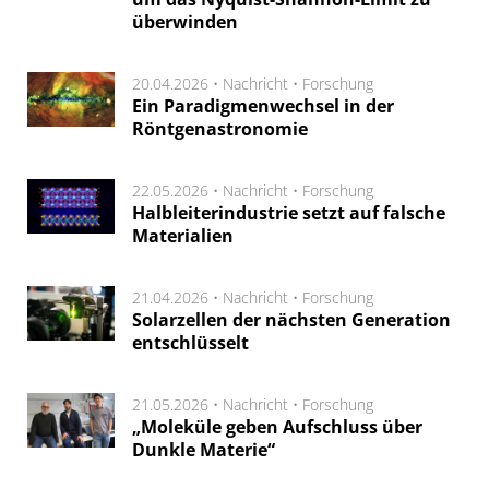
überwinden
20.04.2026 •
Nachricht
•
Forschung
Ein Paradigmenwechsel in der
Röntgenastronomie
22.05.2026 •
Nachricht
•
Forschung
Halbleiterindustrie setzt auf falsche
Materialien
21.04.2026 •
Nachricht
•
Forschung
Solarzellen der nächsten Generation
entschlüsselt
21.05.2026 •
Nachricht
•
Forschung
„Moleküle geben Aufschluss über
Dunkle Materie“