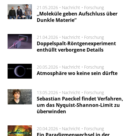
21.05.2026 •
Nachricht
•
Forschung
„Moleküle geben Aufschluss über
Dunkle Materie“
21.04.2026 •
Nachricht
•
Forschung
Doppelspalt-Röntgenexperiment
enthüllt verborgene Details
20.05.2026 •
Nachricht
•
Forschung
Atmosphäre wo keine sein dürfte
13.05.2026 •
Nachricht
•
Forschung
Sebastian Paeckel findet Verfahren,
um das Nyquist-Shannon-Limit zu
überwinden
20.04.2026 •
Nachricht
•
Forschung
Ein Paradigmenwechsel in der