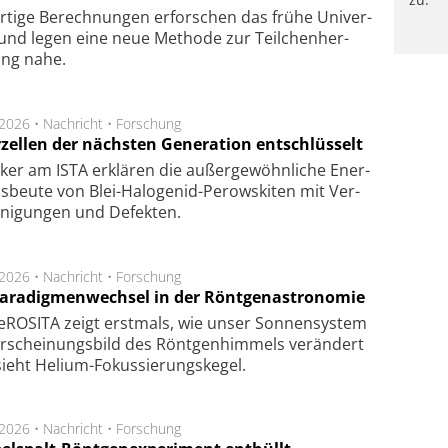
rtige Be­rech­nung­en er­for­schen das frü­he Uni­ver­
nd legen eine neue Me­tho­de zur Teil­chen­her­
lung nahe.
.2026 •
Nachricht
•
Forschung
rzellen der nächsten Generation entschlüsselt
ker am ISTA er­klä­ren die außer­ge­wöhn­li­che Ener­
us­beu­te von Blei-Halo­ge­nid-Perows­ki­ten mit Ver­
­ni­gung­en und De­fek­ten.
.2026 •
Nachricht
•
Forschung
Paradigmenwechsel in der Röntgenastronomie
ROSITA zeigt erst­mals, wie unser Son­nen­sys­tem
r­schei­nungs­bild des Rönt­gen­him­mels ver­än­dert
ieht Helium-Fokus­sie­rungs­ke­gel.
.2026 •
Nachricht
•
Forschung