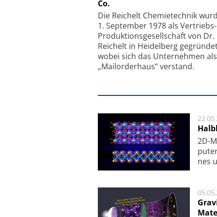
Co.
Faserkoppler mit S
Feinfokussierungsmec
Die Reichelt Chemietechnik wur
1. September 1978 als Vertriebs
Produktionsgesellschaft von Dr.
Reichelt in Heidelberg gegründet
wobei sich das Unternehmen als
„Mailorderhaus“ verstand.
22.05
Halbl
2D-Ma
pu­te
nes u
05.05
Grav
Mate