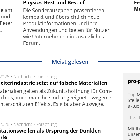
uper-
Physics' Best und Best of
Elektronenmikroskopie auf
Fem
hanismus
kleinstem Raum
Mu
de am
Die Sonder­ausgaben präsentieren
- und
kompakt und übersichtlich neue
 Peter
Produkt­informationen und ihre
,
Anwendungen und bieten für Nutzer
wie Unternehmen ein zusätzliches
Forum.
Meist gelesen
.2026 •
Nachricht
•
Forschung
pro-
eiterindustrie setzt auf falsche Materialien
te­ri­a­li­en gel­ten als Zu­kunfts­hoff­nung für Com­
Top M
r­chips, doch man­che sind un­ge­eig­net – we­gen ei­
Stell
n­ter­schätz­ten Ef­fekts. Es gibt aber Aus­we­ge.
aktue
.2026 •
Nachricht
•
Forschung
Mit I
itationswellen als Ursprung der Dunklen
unse
rie
zu.