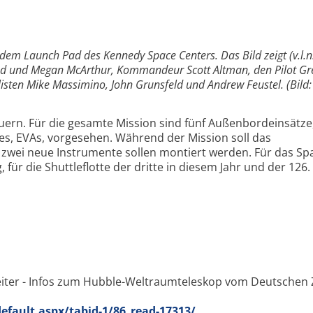
dem Launch Pad des Kennedy Space Centers. Das Bild zeigt (v.l.n.
od und Megan McArthur, Kommandeur Scott Altman, den Pilot Gr
isten Mike Massimino, John Grunsfeld und Andrew Feustel. (Bild
auern. Für die gesamte Mission sind fünf Außenbordeinsätze
ies, EVAs, vorgesehen. Während der Mission soll das
zwei neue Instrumente sollen montiert werden. Für das Sp
ug, für die Shuttleflotte der dritte in diesem Jahr und der 126.
eiter - Infos zum Hubble-Weltraumteleskop vom Deutschen
efault.aspx/tabid-1/86_read-17313/