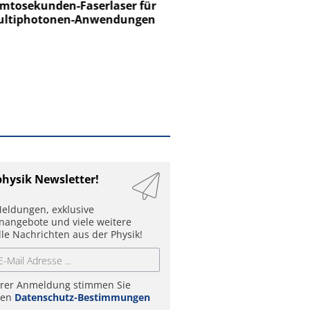
tosekunden-Faserlaser für
Ein Unternehmen für I
ltiphotonen-Anwendungen
physik Newsletter!
eldungen, exklusive
enangebote und viele weitere
lle Nachrichten aus der Physik!
hrer Anmeldung stimmen Sie
ren
Datenschutz-Bestimmungen