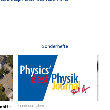
Sonderhefte
 GmbH
Sonderausgaben
SmarAct GmbH
GmbH +