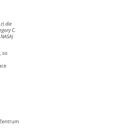
r) die
egory C.
: NASA)
, so
ace
 Zentrum