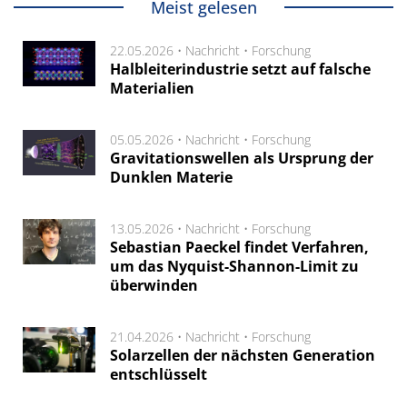
Meist gelesen
22.05.2026 •
Nachricht
•
Forschung
Halbleiterindustrie setzt auf falsche
Materialien
05.05.2026 •
Nachricht
•
Forschung
Gravitationswellen als Ursprung der
Dunklen Materie
13.05.2026 •
Nachricht
•
Forschung
Sebastian Paeckel findet Verfahren,
um das Nyquist-Shannon-Limit zu
überwinden
21.04.2026 •
Nachricht
•
Forschung
Solarzellen der nächsten Generation
entschlüsselt