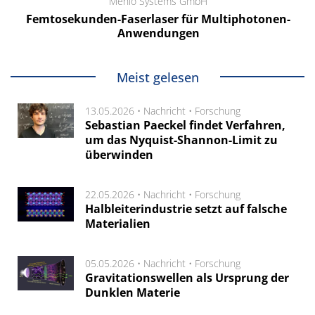
Menlo Systems GmbH
Femtosekunden-Faserlaser für Multiphotonen-
Anwendungen
Meist gelesen
13.05.2026 •
Nachricht
•
Forschung
Sebastian Paeckel findet Verfahren,
um das Nyquist-Shannon-Limit zu
überwinden
22.05.2026 •
Nachricht
•
Forschung
Halbleiterindustrie setzt auf falsche
Materialien
05.05.2026 •
Nachricht
•
Forschung
Gravitationswellen als Ursprung der
Dunklen Materie