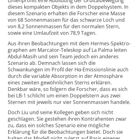
Linienprofils eine Abbildung der Orbital­bewegung
dieses kompakten Objekts in dem Doppelsystem. In
diesem Szenario erhalten die Forscher eine Masse
von 68 Sonnen­massen für das schwarze Loch und
von 8,2 Sonnenmassen für den normalen Stern,
sowie eine Umlaufzeit von 78,9 Tagen.
Aus ihren Beobach­tungen mit dem Hermes-Spektro­
graphen am Marcator-Teleskop auf La Palma leiten
Abdul-Masih und sein Team jedoch ein anderes
Szenario ab. Demnach lassen sich die
Schwankungen im Profil der Hα-Emissions­linie auch
durch die variable Absorption in der Atmosphäre
eines zweiten gewöhnlichen Sterns erklären.
Denkbar wäre, so folgern die Forscher, dass es sich
bei LB-1 schlicht um einen Doppelstern aus zwei
Sternen mit jeweils nur vier Sonnenmassen handele.
Doch Liu und seine Kollegen geben sich nicht
geschlagen. Sie gestehen ihren Kontra­henten zwar
zu, dass ein solches Szenario eine mögliche
Erklärung für die Beobach­tungen bietet. Doch sie
halten das Modell nicht zuletzt auf Basis eigener