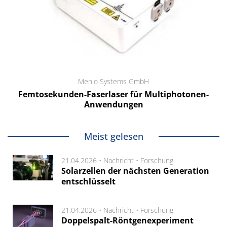
Menlo Systems GmbH
Femtosekunden-Faserlaser für Multiphotonen-
Anwendungen
Meist gelesen
21.04.2026 •
Nachricht
•
Forschung
Solarzellen der nächsten Generation
entschlüsselt
21.04.2026 •
Nachricht
•
Forschung
Doppelspalt-Röntgenexperiment