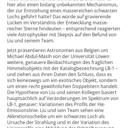
hier also einen bislang unbe­kannten Mechanismus,
der zur Entstehung eines massereichen schwarzen
Lochs geführt hatte? Das würde auf gravierende
Lücken im Verständnis der Entwicklung masse­
reicher Sterne hindeuten – entsprechend reagierten
viele Astrophysiker mit Skepsis auf den Befund von
Liu und seinem Team.
Jetzt präsen­tieren Astronomen aus Belgien um
Michael Abdul-Masih von der Uni­versität Löwen
weitere, genauere Beo­bachtungen des fraglichen
Himmels­objekts mit der Katalog­bezeichnung LB-1 –
und ziehen aus ihren Daten den Schluss, dass es
sich keineswegs um ein exotisches Objekt, sondern
um einen recht gewöhn­lichen Doppel­stern handelt.
Die Hypothese von Liu und seinen Kollegen basiert
haupt­sächlich auf Veränderungen im Spektrum von
LB-1, genauer: Varia­tionen des Profils der Hα-
Emissions­linie. Liu und sein Team sehen eine
Akkretions­scheibe um ein schwarzes Loch als
Ursache der Strahlung und in der Variation des