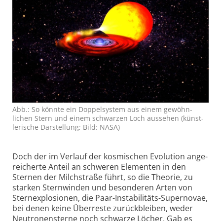
Abb.: So könnte ein Doppel­system aus einem gewöhn­
lichen Stern und einem schwarzen Loch aussehen (künst­
lerische Darstellung; Bild: NASA)
Doch der im Verlauf der kosmischen Evolution ange­
reicherte Anteil an schweren Elementen in den
Sternen der Milchstraße führt, so die Theorie, zu
starken Sternwinden und besonderen Arten von
Stern­explosionen, die Paar-Insta­bilitäts-Supernovae,
bei denen keine Überreste zurückbleiben, weder
Neutronen­sterne noch schwarze Löcher. Gab es