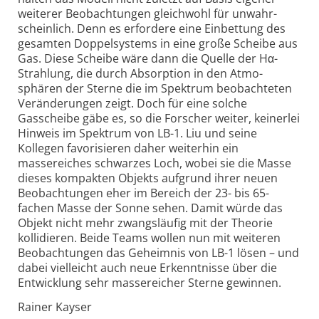
weiterer Beobach­tungen gleichwohl für unwahr­
scheinlich. Denn es erfordere eine Einbettung des
gesamten Doppel­systems in eine große Scheibe aus
Gas. Diese Scheibe wäre dann die Quelle der Hα-
Strahlung, die durch Absorption in den Atmo­
sphären der Sterne die im Spektrum beobach­teten
Veränderungen zeigt. Doch für eine solche
Gasscheibe gäbe es, so die Forscher weiter, keinerlei
Hinweis im Spektrum von LB-1. Liu und seine
Kollegen favo­risieren daher weiterhin ein
massereiches schwarzes Loch, wobei sie die Masse
dieses kompakten Objekts aufgrund ihrer neuen
Beobach­tungen eher im Bereich der 23- bis 65-
fachen Masse der Sonne sehen. Damit würde das
Objekt nicht mehr zwangs­läufig mit der Theorie
kollidieren. Beide Teams wollen nun mit weiteren
Beobach­tungen das Geheimnis von LB-1 lösen – und
dabei vielleicht auch neue Erkennt­nisse über die
Entwicklung sehr masse­reicher Sterne gewinnen.
Rainer Kayser