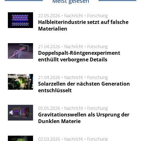
Meist gelesen
22.05.2026 •
Nachricht
•
Forschung
Halbleiterindustrie setzt auf falsche
Materialien
21.04.2026 •
Nachricht
•
Forschung
Doppelspalt-Röntgenexperiment
enthüllt verborgene Details
21.04.2026 •
Nachricht
•
Forschung
Solarzellen der nächsten Generation
entschlüsselt
05.05.2026 •
Nachricht
•
Forschung
Gravitationswellen als Ursprung der
Dunklen Materie
02.03.2026 •
Nachricht
•
Forschung