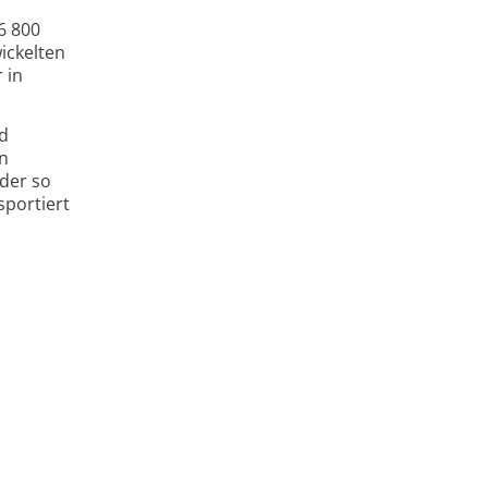
6 800
wickelten
 in
d
en
 der so
sportiert