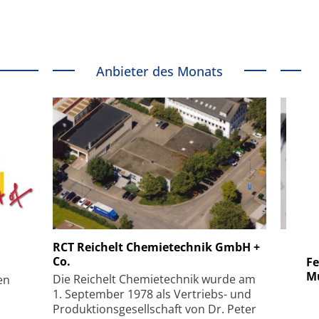
Anbieter des Monats
 GmbH
SmarAct GmbH
RCT Reichelt Chemietechnik GmbH +
Co.
uper-
Elektronenmikroskopie auf
Fem
hanismus
kleinstem Raum
Mu
Die Reichelt Chemietechnik wurde am
en
1. September 1978 als Vertriebs- und
Produktionsgesellschaft von Dr. Peter