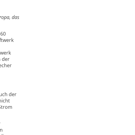
uropa, das
 60
ftwerk
uwerk
n der
echer
uch der
nicht
 Strom
r
en