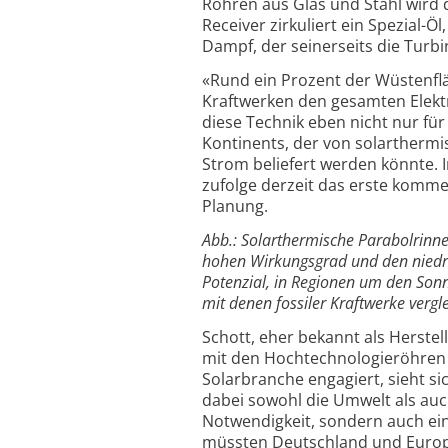
Röhren aus Glas und Stahl wird 
Receiver zirkuliert ein Spezial-
Dampf, der seinerseits die Turb
«Rund ein Prozent der Wüstenfl
Kraftwerken den gesamten Elektr
diese Technik eben nicht nur für
Kontinents, der von solarthermi
Strom beliefert werden könnte.
zufolge derzeit das erste kommer
Planung.
Abb.: Solarthermische Parabolrinn
hohen Wirkungsgrad und den niedri
Potenzial, in Regionen um den Sonne
mit denen fossiler Kraftwerke vergle
Schott, eher bekannt als Herste
mit den Hochtechnologieröhren b
Solarbranche engagiert, sieht si
dabei sowohl die Umwelt als auc
Notwendigkeit, sondern auch ei
müssten Deutschland und Europ