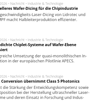
.2026 •
Nachricht
•
Industrie & Technologie
lleres Wafer-Dicing für die Chipindustrie
ge­schwin­dig­keits-Laser-Dicing von Lidrotec und
F macht Halb­lei­ter­pro­duk­tion ef­fi­zien­ter.
.2026 •
Nachricht
•
Industrie & Technologie
dichte Chiplet-Systeme auf Wafer-Ebene
siert
lg­rei­che Um­set­zung der quasi-mono­li­thi­schen In­
­tion in der eu­ro­pä­i­schen Pi­lot­li­nie APECS.
.2026 •
Nachricht
•
Industrie & Technologie
t Conversion übernimmt Class 5 Photonics
ist die Stär­kung der Ent­wick­lungs­kom­pe­tenz sowie
po­si­tion bei der Her­stel­lung ul­tra­schnel­ler Laser­
e­me und de­ren Ein­satz in For­schung und In­dus­