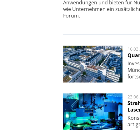
Anwendungen und bieten für Nu
wie Unternehmen ein zusätzlich
Forum.
16.03
Quan
Inves
Mün­c
fort­s
23.06
Stra
Lase
Kon­s
ar­ti­