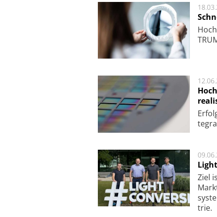
18.03
Schne
Hoch­
TRUMP
12.06
Hoch
reali
Er­fo
te­gra
09.06
Ligh
Ziel 
Markt­
sys­t
trie.