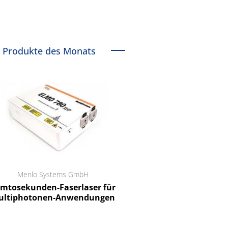
Produkte des Monats
Menlo Systems GmbH
RCT Reichelt Chemietechnik
tosekunden-Faserlaser für
Ein Unternehmen für I
ltiphotonen-Anwendungen