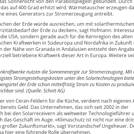
das Sonnenlicht von den Parabolspiegeln gebündelt. Durch 
Öl, das auf 400 Grad erhitzt wird. Wärmetauscher erzeugen d
ine eines Generators zur Stromerzeugung antreibt.
ächen der Erde würde ausreichen, um mit solarthermische
izitätsbedarf der Erde zu decken», sagt Hofmann. Interessa
 die USA, sondern gerade auch für die Kernregion des alten
schen Kraftwerken in Südeuropa und Nordafrika in Zukunft 
 In der Nähe von Granada in Andalusien entsteht den Angab
ziell betriebene Kraftwerk dieser Art in Europa. Weitere sei
enkraftwerke nutzen die Sonnenenergie zur Stromerzeugung. Mit
gsten Stromgestehungskosten unter den Solartechnologien biete
ngürtel der Erde schon mittelfristig Strom zu Kosten zu produzie
ichbar sind. (Quelle: Schott AG)
ller von Ceran-Feldern für die Küche, verdient nach eigene
ereits Geld. Das Unternehmen, das sich seit 2002 in der
ch bei den Solarreceivern als weltweiter Technologieführer 
h das Geschäft im Auge. «Klimaschutz ist nicht nur eine dr
n großer Zukunftsmarkt», sagt Vorstandschef Ungeheuer. D
a hier eine führende Rolle übernehmen.