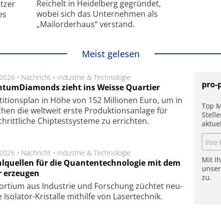
Reichelt in Heidelberg gegründet,
tzer
wobei sich das Unternehmen als
es
„Mailorderhaus“ verstand.
Meist gelesen
.2026 •
Nachricht
•
Industrie & Technologie
pro-
tumDiamonds zieht ins Weisse Quartier
­ti­tions­plan in Höhe von 152 Mil­lio­nen Euro, um in
Top M
hen die welt­weit ers­te Pro­duk­tions­an­la­ge für
Stell
chritt­li­che Chip­test­sys­te­me zu er­rich­ten.
aktue
.2026 •
Nachricht
•
Industrie & Technologie
Mit I
hlquellen für die Quantentechnologie mit dem
unse
r erzeugen
zu.
or­tium aus In­dus­trie und For­schung züch­tet neu­
ge Iso­lator-Kris­tal­le mit­hil­fe von Laser­tech­nik.