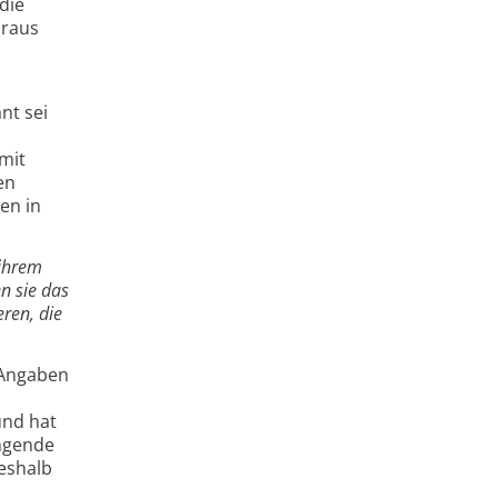
die
araus
n
nt sei
mit
en
en in
 ihrem
n sie das
ren, die
n Angaben
und hat
ingende
eshalb