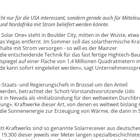
ht nur für die USA interessant, sondern gerade auch für Mittele
und Nordafrika mit Strom beliefert werden könnte.
Solar One» steht in Boulder City, mitten in der Wüste, etwa
as Vegas entfernt. Im Sommer soll das solarthermische Kra
alte mit Strom versorgen - so will es der Mainzer
die entscheidende Technik für das fast fertige Hightech-Ba
spiegel auf einer Fläche von 1,4 Millionen Quadratmetern i
de kann sofort eingeleitet werden», sagt Unternehmensspr
Staats- und Regierungschefs in Brüssel um den Anteil
 werden, betrachtet der Schott-Vorstandsvorsitzende Udo
 in Nevada als «Initialzündung für den weltweiten Durchbr
ng». Kraftwerke dieser Art, von denen es weltweit bislang 
n die Sonnenenergie zur Erzeugung von Wärme, die dann in
t-Kraftwerks sind so genannte Solarreceiver aus deutsche
19.300 dieser jeweils vier Meter langen spezialbeschichtet