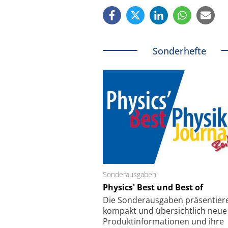
Sonderhefte
Sonderausgaben
Schäfter + Kirchhoff
Physics' Best und Best of
Faserkoppler mit S
Feinfokussierungsmec
Die Sonder­ausgaben präsentier
kompakt und übersichtlich neue
Produkt­informationen und ihre