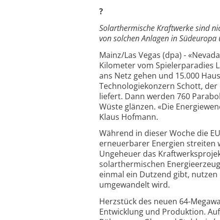
?
Solarthermische Kraftwerke sind nic
von solchen Anlagen in Südeuropa 
Mainz/Las Vegas (dpa) - «Nevada 
Kilometer vom Spielerparadies L
ans Netz gehen und 15.000 Haush
Technologiekonzern Schott, der 
liefert. Dann werden 760 Parabol
Wüste glänzen. «Die Energiewen
Klaus Hofmann.
Während in dieser Woche die EU-
erneuerbarer Energien streiten
Ungeheuer das Kraftwerksprojekt
solarthermischen Energieerzeugu
einmal ein Dutzend gibt, nutze
umgewandelt wird.
Herzstück des neuen 64-Megawat
Entwicklung und Produktion. Auf 