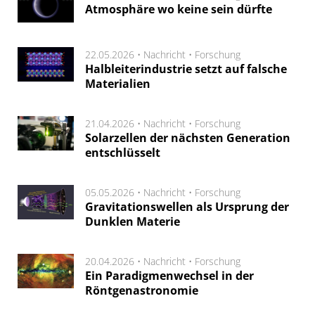
Atmosphäre wo keine sein dürfte
22.05.2026 •
Nachricht
•
Forschung
Halbleiterindustrie setzt auf falsche
Materialien
21.04.2026 •
Nachricht
•
Forschung
Solarzellen der nächsten Generation
entschlüsselt
05.05.2026 •
Nachricht
•
Forschung
Gravitationswellen als Ursprung der
Dunklen Materie
20.04.2026 •
Nachricht
•
Forschung
Ein Paradigmenwechsel in der
Röntgenastronomie