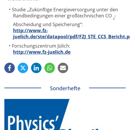
Studie „Zukünftige Energieversorgung unter den
Randbedingungen einer großtechnischen CO
-
2
Abscheidung und Speicherung“:
http://www.fz-
juelich.de/ste/datapool/pdf/FZJ_STE_CCS_Bericht.p
Forschungszentrum Jülich:
http://www.fz-juelich.de
Sonderhefte