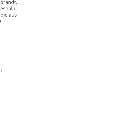
ebrandt.
deshalb
 die aus
e
on