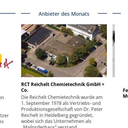
Anbieter des Monats
 GmbH
SmarAct GmbH
RCT Reichelt Chemietechnik GmbH +
Co.
uper-
Elektronenmikroskopie auf
Fem
hanismus
kleinstem Raum
Mu
Die Reichelt Chemietechnik wurde am
en
1. September 1978 als Vertriebs- und
Produktionsgesellschaft von Dr. Peter
Reichelt in Heidelberg gegründet,
tzer
wobei sich das Unternehmen als
es
„Mailorderhaus“ verstand.