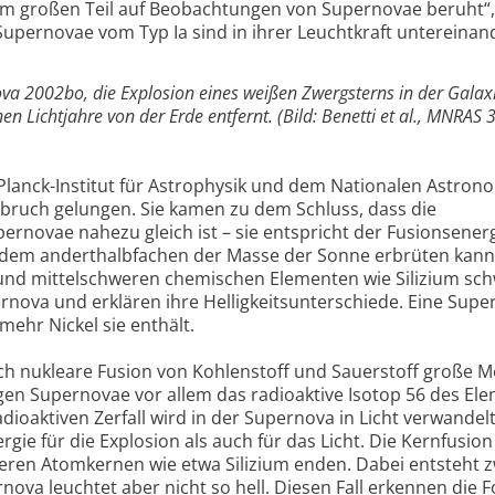
em großen Teil auf Beobachtungen von Supernovae beruht“, 
Supernovae vom Typ Ia sind in ihrer Leuchtkraft untereinan
rnova 2002bo, die Explosion eines weißen Zwergsterns in der Gala
en Lichtjahre von der Erde entfernt. (Bild: Benetti et al., MNRAS 
lanck-Institut für Astrophysik und dem Nationalen Astron
rchbruch gelungen. Sie kamen zu dem Schluss, dass die
ernovae nahezu gleich ist – sie entspricht der Fusionsenerg
 dem anderthalbfachen der Masse der Sonne erbrüten kann
und mittelschweren chemischen Elementen wie Silizium sc
nova und erklären ihre Helligkeitsunterschiede. Eine Supe
mehr Nickel sie enthält.
rch nukleare Fusion von Kohlenstoff und Sauerstoff große 
igen Supernovae vor allem das radioaktive Isotop 56 des El
dioaktiven Zerfall wird in der Supernova in Licht verwandelt
ergie für die Explosion als auch für das Licht. Die Kernfusio
hteren Atomkernen wie etwa Silizium enden. Dabei entsteht z
nova leuchtet aber nicht so hell. Diesen Fall erkennen die F