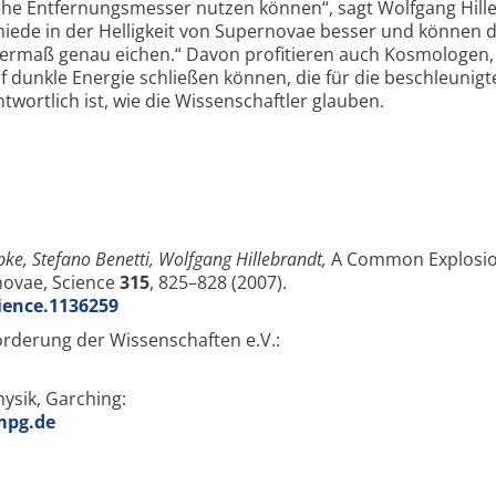
che Entfernungsmesser nutzen können“, sagt Wolfgang Hill
chiede in der Helligkeit von Supernovae besser und können 
termaß genau eichen.“ Davon profitieren auch Kosmologen,
f dunkle Energie schließen können, die für die beschleunigt
wortlich ist, wie die Wissenschaftler glauben.
öpke, Stefano Benetti, Wolfgang Hillebrandt,
A Common Explosi
novae, Science
315
, 825–828 (2007).
cience.1136259
örderung der Wissenschaften e.V.:
hysik, Garching:
mpg.de