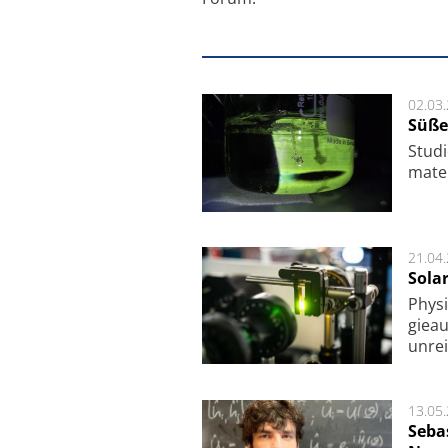
02.03
Süße
Studi
ma­te
21.04
Sola
Physi
gie­a
unrei
13.05
Seba