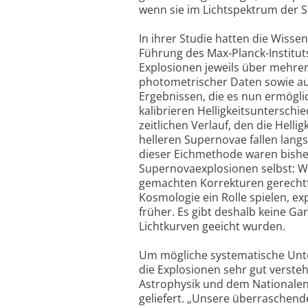
wenn sie im Lichtspektrum der S
In ihrer Studie hatten die Wiss
Führung des Max-Planck-Instituts
Explosionen jeweils über mehre
photometrischer Daten sowie au
Ergebnissen, die es nun ermögl
kalibrieren Helligkeitsunterschi
zeitlichen Verlauf, den die Hell
helleren Supernovae fallen lang
dieser Eichmethode waren bishe
Supernovaexplosionen selbst: Wo
gemachten Korrekturen gerechtf
Kosmologie ein Rolle spielen, e
früher. Es gibt deshalb keine Gar
Lichtkurven geeicht wurden.
Um mögliche systematische Unte
die Explosionen sehr gut versteh
Astrophysik und dem Nationalen 
geliefert. „Unsere überraschend