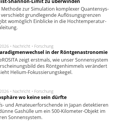
ist-Shannon-Limit zu überwinden
Methode zur Simu­la­tion kom­ple­xer Quan­ten­sys­
 ver­schiebt grund­le­gen­de Auf­lösungs­gren­zen
ibt wo­mög­lich Ein­blicke in die Hoch­tempe­ra­tur­
lei­tung.
.2026 •
Nachricht
•
Forschung
Paradigmenwechsel in der Röntgenastronomie
ROSITA zeigt erst­mals, wie unser Son­nen­sys­tem
r­schei­nungs­bild des Rönt­gen­him­mels ver­än­dert
ieht Helium-Fokus­sie­rungs­ke­gel.
.2026 •
Nachricht
•
Forschung
sphäre wo keine sein dürfte
s- und Ama­teuer­for­schen­de in Japan de­tek­tie­ren
dün­ne Gas­hül­le um ein 500-Kilo­meter-Objekt im
­ren Son­nen­sys­tem.