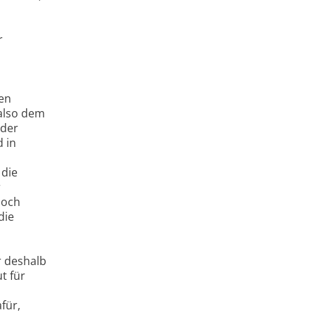
r
men
 also dem
 der
 in
 die
r
noch
die
r deshalb
t für
für,