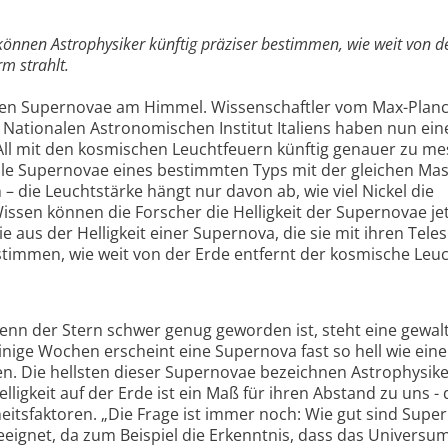
 können Astrophysiker künftig präziser bestimmen, wie weit von d
m strahlt.
hen Supernovae am Himmel. Wissenschaftler vom Max-Planc
m Nationalen Astronomischen Institut Italiens haben nun ei
ll mit den kosmischen Leuchtfeuern künftig genauer zu me
alle Supernovae eines bestimmten Typs mit der gleichen Ma
 – die Leuchtstärke hängt nur davon ab, wie viel Nickel die
issen können die Forscher die Helligkeit der Supernovae je
 aus der Helligkeit einer Supernova, die sie mit ihren Tel
stimmen, wie weit von der Erde entfernt der kosmische Leu
nn der Stern schwer genug geworden ist, steht eine gewal
inige Wochen erscheint eine Supernova fast so hell wie ein
en. Die hellsten dieser Supernovae bezeichnen Astrophysike
lligkeit auf der Erde ist ein Maß für ihren Abstand zu uns -
eitsfaktoren. „Die Frage ist immer noch: Wie gut sind Supe
eeignet, da zum Beispiel die Erkenntnis, dass das Universu