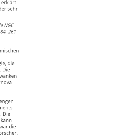
erklärt
der sehr
xie NGC
384, 261-
omischen
ie, die
. Die
hwanken
rnova
Mengen
ements
. Die
n kann
war die
orscher,