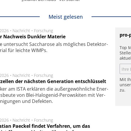
Meist gelesen
.2026 •
Nachricht
•
Forschung
pro-
r Nachweis Dunkler Materie
e unter­sucht Saccha­ro­se als mög­li­ches De­tek­tor­
Top M
­rial für leich­te WIMPs.
Stell
aktue
.2026 •
Nachricht
•
Forschung
Mit I
rzellen der nächsten Generation entschlüsselt
unse
ker am ISTA er­klä­ren die außer­ge­wöhn­li­che Ener­
zu.
us­beu­te von Blei-Halo­ge­nid-Perows­ki­ten mit Ver­
­ni­gung­en und De­fek­ten.
.2026 •
Nachricht
•
Forschung
stian Paeckel findet Verfahren, um das