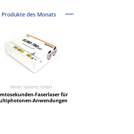
Produkte des Monats
Menlo Systems GmbH
RCT Reichelt Chemietechnik
tosekunden-Faserlaser für
Ein Unternehmen für I
ltiphotonen-Anwendungen