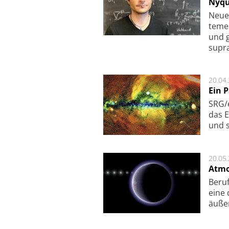
Nyqu
Neue 
te­me
und g
supra­
20.04
Ein 
SRG/e
das E
und s
20.05
Atmo
Beruf
eine 
äu­ße