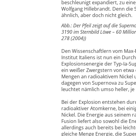
beschleunigt expandiert, zu ein
Wolfgang Hillebrandt. Denn die 
ähnlich, aber doch nicht gleich.
Abb.: Der Pfeil zeigt auf die Supe
3190 im Sternbild Löwe – 60 Million
278 (2004))
Den Wissenschaftlern vom Max-P
Institut Italiens ist nun ein Du
Explosionsenergie der Typ-Ia-Sup
ein weißer Zwergstern von etwa
Mengen an radioaktivem Nickel 
dagegen von Supernova zu Super
leuchtet nämlich umso heller, je 
Bei der Explosion entstehen du
radioaktiver Atomkerne, bei ein
Nickel. Die Energie aus seinem ra
Fusion liefert also sowohl die En
allerdings auch bereits bei leic
gleiche Menge Energie, die Super