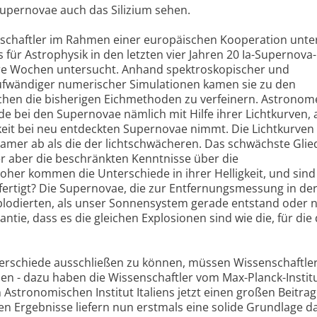
upernovae auch das Silizium sehen.
enschaftler im Rahmen einer europäischen Kooperation unte
 für Astrophysik in den letzten vier Jahren 20 Ia-Supernova-
re Wochen untersucht. Anhand spektroskopischer und
fwändiger numerischer Simulationen kamen sie zu den
ichen die bisherigen Eichmethoden zu verfeinern. Astrono
ede bei den Supernovae nämlich mit Hilfe ihrer Lichtkurven,
igkeit bei neu entdeckten Supernovae nimmt. Die Lichtkurven
samer ab als die der lichtschwächeren. Das schwächste Glied
r aber die beschränkten Kenntnisse über die
her kommen die Unterschiede in ihrer Helligkeit, und sind
ertigt? Die Supernovae, die zur Entfernungsmessung in de
xplodierten, als unser Sonnensystem gerade entstand oder 
antie, dass es die gleichen Explosionen sind wie die, für die 
rschiede ausschließen zu können, müssen Wissenschaftle
en - dazu haben die Wissenschaftler vom Max-Planck-Institu
Astronomischen Institut Italiens jetzt einen großen Beitrag
en Ergebnisse liefern nun erstmals eine solide Grundlage da