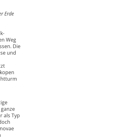
er Erde
k-
nen Weg
ssen. Die
sse und
tzt
eskopen
chtturm
tige
e ganze
r als Typ
 doch
rnovae
m