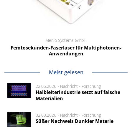
Menlo Systems GmbH
Femtosekunden-Faserlaser für Multiphotonen-
Anwendungen
Meist gelesen
22.05.2026 •
Nachricht
•
Forschung
Halbleiterindustrie setzt auf falsche
Materialien
02.03.2026 •
Nachricht
•
Forschung
Süßer Nachweis Dunkler Materie