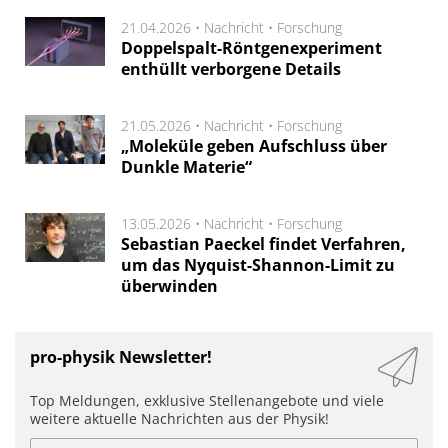
21.04.2026 •
Nachricht
•
Forschung
Doppelspalt-Röntgenexperiment
enthüllt verborgene Details
21.05.2026 •
Nachricht
•
Forschung
„Moleküle geben Aufschluss über
Dunkle Materie“
13.05.2026 •
Nachricht
•
Forschung
Sebastian Paeckel findet Verfahren,
um das Nyquist-Shannon-Limit zu
überwinden
pro-physik Newsletter!
Top Meldungen, exklusive Stellenangebote und viele
weitere aktuelle Nachrichten aus der Physik!