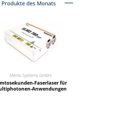
Produkte des Monats
Menlo Systems GmbH
RCT Reichelt Chemietechnik
tosekunden-Faserlaser für
Ein Unternehmen für I
ltiphotonen-Anwendungen