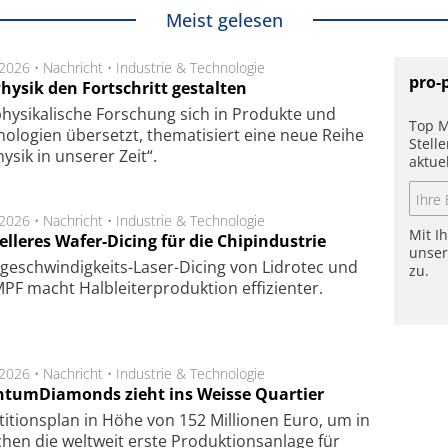
Meist gelesen
.2026 •
Nachricht
•
Industrie & Technologie
pro-
hysik den Fortschritt gestalten
hysikalische Forschung sich in Produkte und
Top M
ologien übersetzt, thematisiert eine neue Reihe
Stell
hysik in unserer Zeit“.
aktue
.2026 •
Nachricht
•
Industrie & Technologie
Mit I
lleres Wafer-Dicing für die Chipindustrie
unse
ge­schwin­dig­keits-Laser-Dicing von Lidrotec und
zu.
F macht Halb­lei­ter­pro­duk­tion ef­fi­zien­ter.
.2026 •
Nachricht
•
Industrie & Technologie
tumDiamonds zieht ins Weisse Quartier
­ti­tions­plan in Höhe von 152 Mil­lio­nen Euro, um in
hen die welt­weit ers­te Pro­duk­tions­an­la­ge für