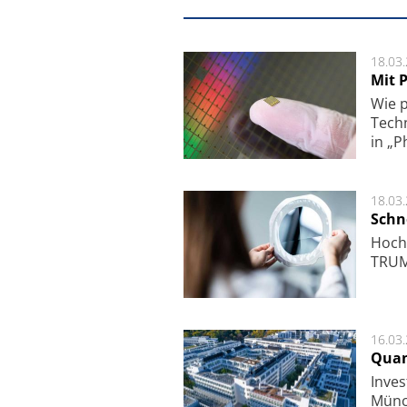
18.03
Mit P
Wie p
Techn
in „P
18.03
Schne
Hoch­
TRUMP
16.03
Quan
Inves
Mün­c