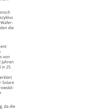
Mensch
szyklus
 Wafer­
rden die
zent
e
is von
2 Jahren
 in 25
erklärt
r Solare
rowskit-
r
g, da die