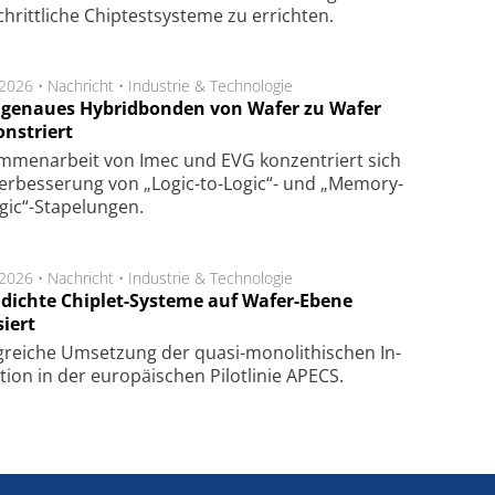
chritt­li­che Chip­test­sys­te­me zu er­rich­ten.
.2026 •
Nachricht
•
Industrie & Technologie
genaues Hybridbonden von Wafer zu Wafer
nstriert
m­men­arbeit von Imec und EVG kon­zen­triert sich
er­bes­se­rung von „Logic-to-Logic“- und „Memory-
gic“-Sta­pe­lungen.
.2026 •
Nachricht
•
Industrie & Technologie
dichte Chiplet-Systeme auf Wafer-Ebene
siert
lg­rei­che Um­set­zung der quasi-mono­li­thi­schen In­
­tion in der eu­ro­pä­i­schen Pi­lot­li­nie APECS.