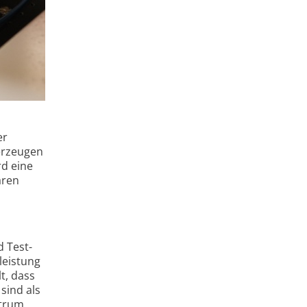
er
erzeugen
rd eine
aren
d Test­
leistung
t, dass
sind als
ntrum