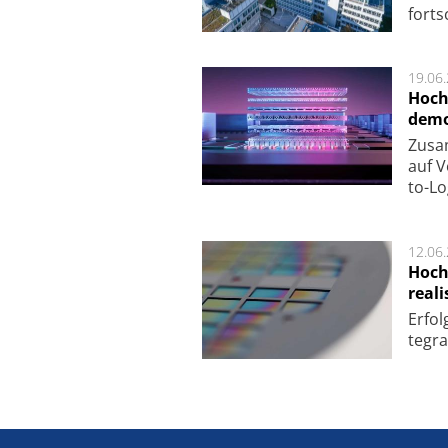
fort­s
19.06
Hoch
demo
Zu­sa
auf V
to-Lo
12.06
Hoch
reali
Er­fo
te­gra