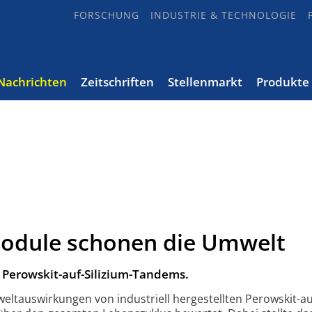
FORSCHUNG
INDUSTRIE & TECHNOLOGIE
Nachrichten
Zeitschriften
Stellenmarkt
Produkte
odule schonen die Umwelt
 Perowskit-auf-Silizium-Tandems.
elt­auswirkungen von industriell herge­stellten Perowskit-au