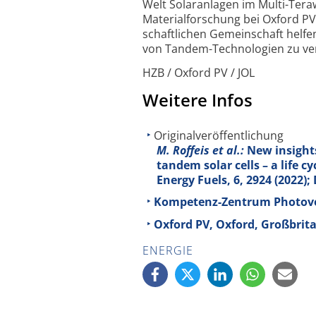
Welt Solaranlagen im Multi-Teraw
Material­forschung bei Oxford PV
schaftlichen Gemeinschaft helfe
von Tandem-Techno­logien zu ver
HZB / Oxford PV / JOL
Weitere Infos
Originalveröffentlichung
M. Roffeis et al.:
New insights
tandem solar cells – a life 
Energy Fuels,
6
, 2924 (2022)
Kompetenz-Zentrum Photovol
Oxford PV, Oxford, Großbrit
ENERGIE