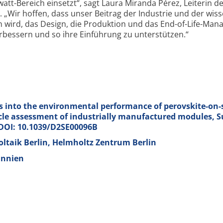
att-Bereich einsetzt“, sagt Laura Miranda Pérez, Leiterin d
. „Wir hoffen, dass unser Beitrag der Industrie und der wiss
n wird, das Design, die Produktion und das End-of-Life-Ma
bessern und so ihre Einführung zu unterstützen.“
 into the environmental performance of perovskite-on-s
cycle assessment of industrially manufactured modules, S
; DOI: 10.1039/D2SE00096B
taik Berlin, Helmholtz Zentrum Berlin
annien