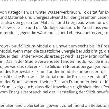
 von Kategorien, darunter Wasserverbrauch, Toxizität für 
 und Material- und Energieaufwand für den gesamten Leben
e: also den gesamten Material- und Energieaufwand für die
 Perowskit-Zelle und die Modul­produktion. Im Anschluss wu
m­moduls gegen die während seiner Lebensdauer erzeugte
rowskit-auf-Silizium-Modul die Umwelt um sechs bis 18 Pro
-Modul, wenn man die zusätzliche Energie berück­sichtigt, di
dauer des Tandem-Moduls erzeugt wird“, sagt Martin Roffe
lin. Das in der Studie verwendete Tandemmodul würde in 2
ugen wie das referenzierte Silizium-Hetero­übergangsmodul
ad des Perowskit-Silizium-Tandem­moduls kompensiert die
usätzliche Perowskit-Material und die Prozesse entsteht“, 
n der Studie während seiner Zeit am Fraunhofer-Institut fü
 Studie zeigt auch, dass die Umwelt­verträglichkeit eines Pe
om Energieverbrauch bei der Herstellung der Silizium­wafe
aterialien und Liefer­ketten gewinnt zunehmend an Bedeutun