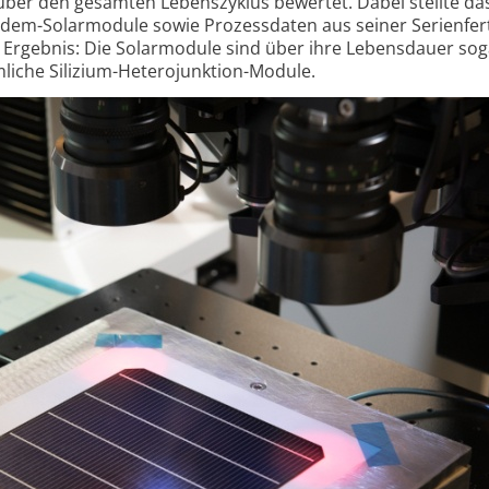
ber den gesamten Lebenszyklus bewertet. Dabei stellte da
em-Solarmodule sowie Prozess­daten aus seiner Serienfert
 Ergebnis: Die Solarmodule sind über ihre Lebensdauer so
liche Silizium-Hetero­junktion-Module.