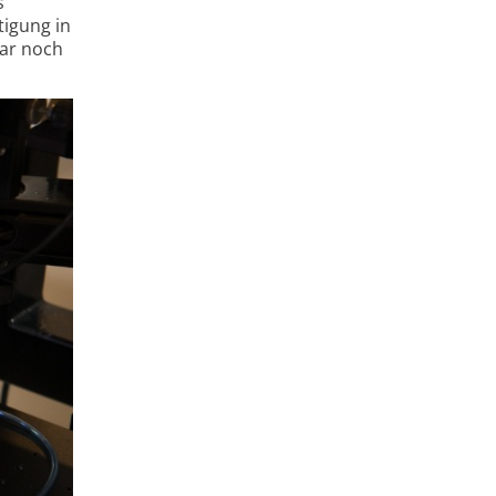
s
igung in
gar noch