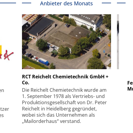
Anbieter des Monats
 GmbH
SmarAct GmbH
RCT Reichelt Chemietechnik GmbH +
Co.
uper-
Elektronenmikroskopie auf
Fem
hanismus
kleinstem Raum
Mu
Die Reichelt Chemietechnik wurde am
en
1. September 1978 als Vertriebs- und
Produktionsgesellschaft von Dr. Peter
Reichelt in Heidelberg gegründet,
tzer
wobei sich das Unternehmen als
es
„Mailorderhaus“ verstand.