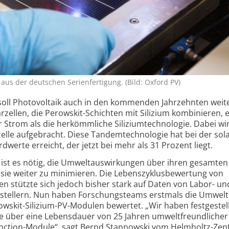
aus der deutschen Serien­fertigung. (Bild: Oxford PV)
 soll Photovoltaik auch in den kommenden Jahrzehnten weit
ellen, die Perowskit-Schichten mit Silizium kombinieren, 
r Strom als die herkömm­liche Silizium­technologie. Dabei wi
mzelle aufgebracht. Diese Tandem­technologie hat bei der sol
werte erreicht, der jetzt bei mehr als 31 Prozent liegt.
ist es nötig, die Umweltauswirkungen über ihren gesamten
sie weiter zu minimieren. Die Lebenszyklus­bewertung von
n stützte sich jedoch bisher stark auf Daten von Labor- un
stellern. Nun haben Forschungs­teams erstmals die Umwelt
rowskit-Silizium-PV-Modulen bewertet. „Wir haben festgestell
e über eine Lebensdauer von 25 Jahren umweltfreundlicher 
junction-Module“, sagt Bernd Stannowski vom Helmholtz-Ze