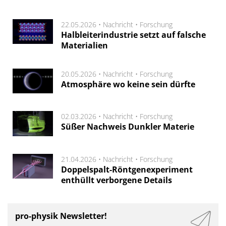
22.05.2026 •
Nachricht
•
Forschung
Halbleiterindustrie setzt auf falsche
Materialien
20.05.2026 •
Nachricht
•
Forschung
Atmosphäre wo keine sein dürfte
02.03.2026 •
Nachricht
•
Forschung
Süßer Nachweis Dunkler Materie
21.04.2026 •
Nachricht
•
Forschung
Doppelspalt-Röntgenexperiment
enthüllt verborgene Details
pro-physik Newsletter!