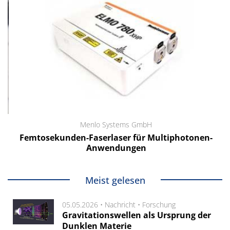
Menlo Systems GmbH
Femtosekunden-Faserlaser für Multiphotonen-
Anwendungen
Meist gelesen
05.05.2026 •
Nachricht
•
Forschung
Gravitationswellen als Ursprung der
Dunklen Materie