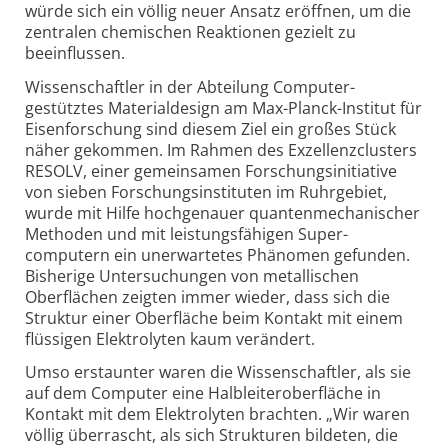
würde sich ein völlig neuer Ansatz eröffnen, um die
zentralen chemischen Reaktionen gezielt zu
beeinflussen.
Wissenschaftler in der Abteilung Computer­
gestütztes Material­design am Max-
Planck-
Institut für
Eisen­forschung sind diesem Ziel ein großes Stück
näher gekommen. Im Rahmen des Exzellenz­clusters
RESOLV, einer gemeinsamen Forschungs­initiative
von sieben Forschungs­instituten im Ruhrgebiet,
wurde mit Hilfe hoch­genauer quanten­mechanischer
Methoden und mit leistungs­fähigen Super­
computern ein unerwartetes Phänomen gefunden.
Bisherige Untersuchungen von metallischen
Oberflächen zeigten immer wieder, dass sich die
Struktur einer Oberfläche beim Kontakt mit einem
flüssigen Elektrolyten kaum verändert.
Umso erstaunter waren die Wissenschaftler, als sie
auf dem Computer eine Halbleiter­oberfläche in
Kontakt mit dem Elektrolyten brachten. „Wir waren
völlig überrascht, als sich Strukturen bildeten, die