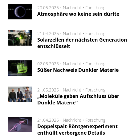
20.05.2026 •
Nachricht
•
Forschung
Atmosphäre wo keine sein dürfte
21.04.2026 •
Nachricht
•
Forschung
Solarzellen der nächsten Generation
entschlüsselt
02.03.2026 •
Nachricht
•
Forschung
Süßer Nachweis Dunkler Materie
21.05.2026 •
Nachricht
•
Forschung
„Moleküle geben Aufschluss über
Dunkle Materie“
21.04.2026 •
Nachricht
•
Forschung
Doppelspalt-Röntgenexperiment
enthüllt verborgene Details