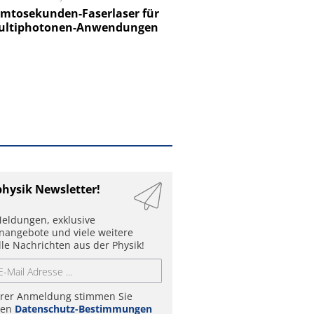
tosekunden-Faserlaser für
Ein Unternehmen für I
ltiphotonen-Anwendungen
physik Newsletter!
eldungen, exklusive
enangebote und viele weitere
lle Nachrichten aus der Physik!
hrer Anmeldung stimmen Sie
ren
Datenschutz-Bestimmungen