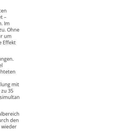
ten
t –
. Im
 zu. Ohne
ur um
 Effekt
ungen.
el
chteten
hlung mit
 zu 35
 simultan
albereich
urch den
t wieder