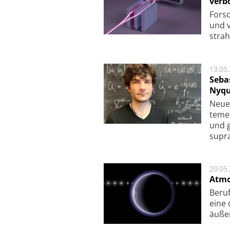
verb
For­sc
und v
strah
13.05
Seba
Nyqu
Neue 
te­me
und g
supra­
20.05
Atmo
Beruf
eine 
äu­ße