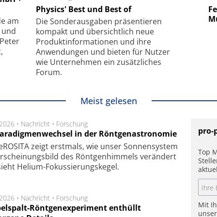
uper-
Physics' Best und Best of
Elektronenmikroskopie auf
Fem
hanismus
kleinstem Raum
Mu
de am
Die Sonder­ausgaben präsentieren
- und
kompakt und übersichtlich neue
 Peter
Produkt­informationen und ihre
,
Anwendungen und bieten für Nutzer
wie Unternehmen ein zusätzliches
Forum.
Meist gelesen
.2026 •
Nachricht
•
Forschung
pro-
Paradigmenwechsel in der Röntgenastronomie
ROSITA zeigt erst­mals, wie unser Son­nen­sys­tem
Top M
r­schei­nungs­bild des Rönt­gen­him­mels ver­än­dert
Stell
ieht Helium-Fokus­sie­rungs­ke­gel.
aktue
.2026 •
Nachricht
•
Forschung
Mit I
elspalt-Röntgenexperiment enthüllt
unse