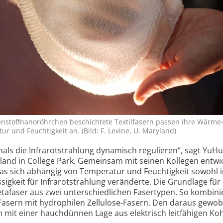
en­stoffnano­röhrchen beschichtete Textil­fasern passen ihre Wärme
ur und Feuchtig­keit an. (Bild: F. Levine, U. Maryland)
tmals die Infrarotstrahlung dynamisch regulieren“, sagt YuH
land in College Park. Gemeinsam mit seinen Kollegen entwic
das sich abhängig von Temperatur und Feuchtigkeit sowohl i
ssigkeit für Infrarotstrahlung veränderte. Die Grundlage für
etafaser aus zwei unterschiedlichen Fasertypen. So kombini
Fasern mit hydrophilen Zellulose-Fasern. Den daraus gewo
ch mit einer hauchdünnen Lage aus elektrisch leitfähigen Koh