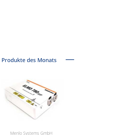
Produkte des Monats
Menlo Systems GmbH
RCT Reichelt Chemietechnik