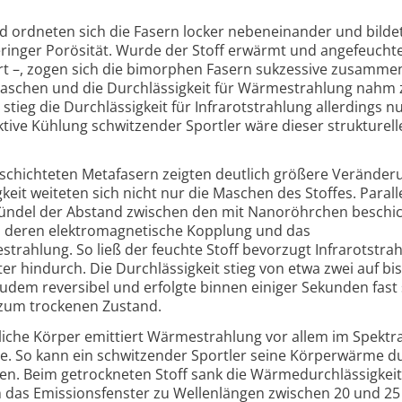
d ordneten sich die Fasern locker nebeneinander und bilde
eringer Porösität. Wurde der Stoff erwärmt und angefeuchte
t –, zogen sich die bimorphen Fasern sukzessive zusammen
 Maschen und die Durchlässigkeit für Wärmestrahlung nahm
tieg die Durchlässigkeit für Infrarotstrahlung allerdings n
ktive Kühlung schwitzender Sportler wäre dieser strukturelle
eschichteten Metafasern zeigten deutlich größere Veränder
it weiteten sich nicht nur die Maschen des Stoffes. Parall
rbündel der Abstand zwischen den mit Nanoröhrchen beschi
h deren elektromagnetische Kopplung und das
trahlung. So ließ der feuchte Stoff bevorzugt Infrarotstra
 hindurch. Die Durchlässigkeit stieg von etwa zwei auf bis
udem reversibel und erfolgte binnen einiger Sekunden fast
zum trockenen Zustand.
hliche Körper emittiert Wärmestrahlung vor allem im Spektr
. So kann ein schwitzender Sportler seine Körperwärme d
ren. Beim getrockneten Stoff sank die Wärmedurchlässigkei
ch das Emissionsfenster zu Wellenlängen zwischen 20 und 25