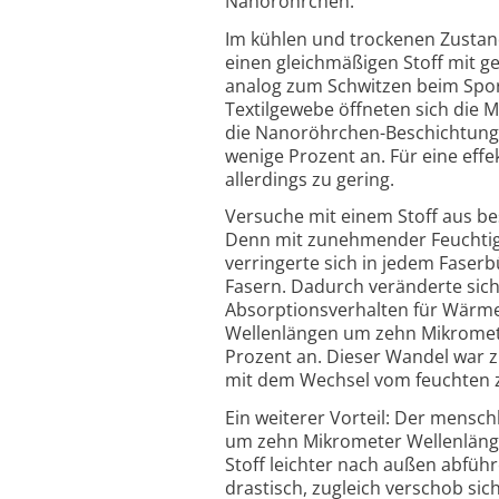
Nanoröhrchen.
Im kühlen und trockenen Zustan
einen gleichmäßigen Stoff mit g
analog zum Schwitzen beim Spor
Textilgewebe öffneten sich die
die Nanoröhrchen-Beschichtung s
wenige Prozent an. Für eine effe
allerdings zu gering.
Versuche mit einem Stoff aus b
Denn mit zunehmender Feuchtigke
verringerte sich in jedem Fase
Fasern. Dadurch veränderte sic
Absorptionsverhalten für Wärmes
Wellenlängen um zehn Mikrometer
Prozent an. Dieser Wandel war z
mit dem Wechsel vom feuchten 
Ein weiterer Vorteil: Der mensc
um zehn Mikrometer Wellenlänge
Stoff leichter nach außen abfüh
drastisch, zugleich verschob si