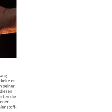
­
uang
kelte er
n seiner
 diesen
erten die
benen
lenstoff-