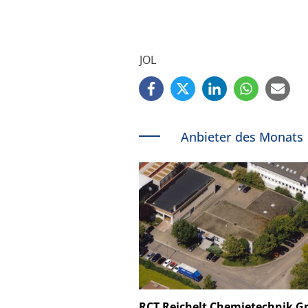
JOL
Anbieter des Monats
Schäfter + Kirchhoff
RCT Reichelt Chemietechnik 