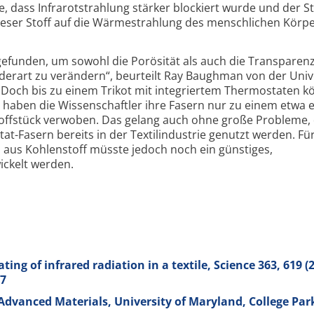
, dass Infrarotstrahlung stärker blockiert wurde und der St
ser Stoff auf die Wärmestrahlung des menschlichen Körp
funden, um sowohl die Porösität als auch die Transparenz
 derart zu verändern“, beurteilt Ray Baughman von der Unive
Doch bis zu einem Trikot mit integriertem Thermostaten k
haben die Wissenschaftler ihre Fasern nur zu einem etwa 
ffstück verwoben. Das gelang auch ohne große Probleme,
tat-Fasern bereits in der Textilindustrie genutzt werden. Für
aus Kohlenstoff müsste jedoch noch ein günstiges,
ickelt werden.
ing of infrared radiation in a textile, Science
363
, 619 (
17
Advanced Materials, University of Maryland, College Par