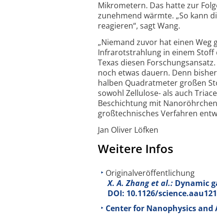
Mikrometern. Das hatte zur Folge
zunehmend wärmte. „So kann die
reagieren“, sagt Wang.
„Niemand zuvor hat einen Weg ge
Infrarotstrahlung in einem Stoff
Texas diesen Forschungsansatz. 
noch etwas dauern. Denn bisher 
halben Quadratmeter großen Sto
sowohl Zellulose- als auch Triace
Beschichtung mit Nanoröhrchen 
großtechnisches Verfahren entw
Jan Oliver Löfken
Weitere Infos
Originalveröffentlichung
X. A. Zhang et al.:
Dynamic gat
DOI: 10.1126/science.aau12
Center for Nanophysics and 