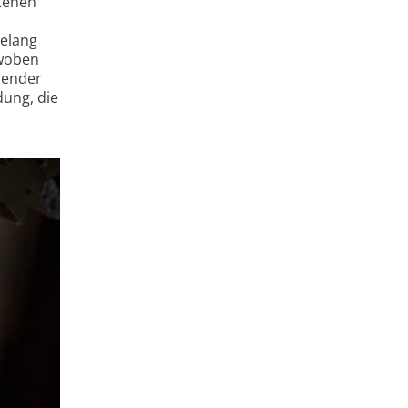
stehen
elang
 woben
mender
dung, die