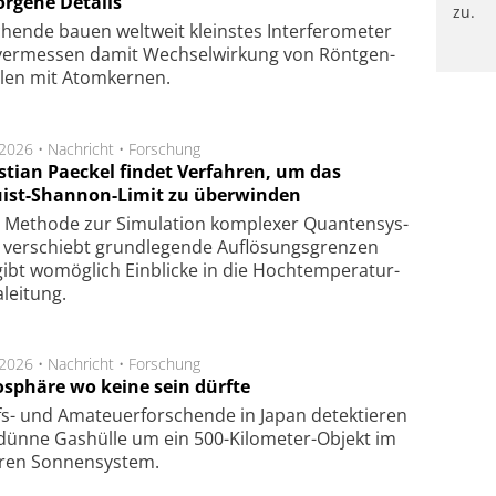
orgene Details
zu.
hen­de bau­en welt­weit kleins­tes In­ter­fe­ro­me­ter
er­mes­sen da­mit Wech­sel­wir­kung von Rönt­gen­
­len mit Atom­ker­nen.
.2026 •
Nachricht
•
Forschung
stian Paeckel findet Verfahren, um das
ist-Shannon-Limit zu überwinden
Methode zur Simu­la­tion kom­ple­xer Quan­ten­sys­
 ver­schiebt grund­le­gen­de Auf­lösungs­gren­zen
ibt wo­mög­lich Ein­blicke in die Hoch­tempe­ra­tur­
lei­tung.
.2026 •
Nachricht
•
Forschung
sphäre wo keine sein dürfte
s- und Ama­teuer­for­schen­de in Japan de­tek­tie­ren
dün­ne Gas­hül­le um ein 500-Kilo­meter-Objekt im
­ren Son­nen­sys­tem.