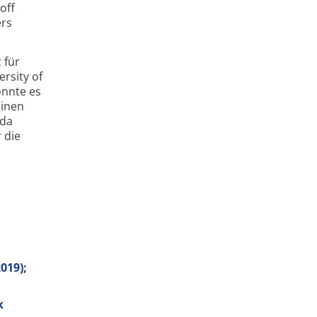
off
ers
 für
rsity of
önnte es
einen
 da
 die
2019);
k