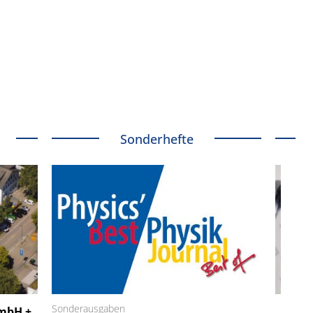
Sonderhefte
 GmbH
Sonderausgaben
SmarAct GmbH
GmbH +