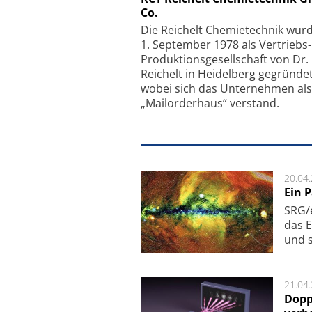
Co.
Faserkoppler mit S
Feinfokussierungsmec
Die Reichelt Chemietechnik wur
1. September 1978 als Vertriebs
Produktionsgesellschaft von Dr.
Reichelt in Heidelberg gegründet
wobei sich das Unternehmen als
„Mailorderhaus“ verstand.
20.04
Ein 
SRG/e
das E
und s
21.04
Dopp