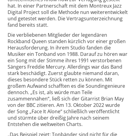
hat. In einer Partnerschaft mit dem Montreux Jazz
Digital Project soll die Methode nun weiterentwickelt
und getestet werden. Die Vertragsunterzeichnung
fand
bereits
statt.
Die verbliebenen Mitglieder der legendären
Rockband Queen standen kürzlich vor einer gro
ß
en
Herausforderung. In ihrem Studio fanden die
Musiker ein Tonband von 1988. Darauf zu hören war
ein Song mit der Stimme ihres 1991 verstorbenen
Sängers Freddie Mercury. Allerdings war das Band
stark beschädigt. Zuerst glaubte niemand daran,
dieses besondere Stück retten zu können. Mit
gro
ß
em Aufwand schafften es die Soundingenieure
dennoch. „Es ist, als würde man Teile
zusammennähen“, lie
ß
sich der Gitarrist Brian May
von der BBC zitieren. Am 13. Oktober 2022 wurde
der Song „Face It Alone“ schlie
ß
lich veröffentlicht
und stürmte über drei
ß
ig Jahre nach seinem
Entstehen die weltweiten Charts.
„
Das Beispiel zeigt: Tonbänder sind nicht für die