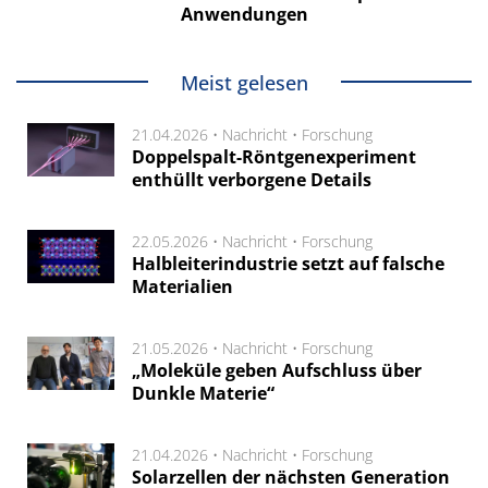
Anwendungen
Meist gelesen
21.04.2026 •
Nachricht
•
Forschung
Doppelspalt-Röntgenexperiment
enthüllt verborgene Details
22.05.2026 •
Nachricht
•
Forschung
Halbleiterindustrie setzt auf falsche
Materialien
21.05.2026 •
Nachricht
•
Forschung
„Moleküle geben Aufschluss über
Dunkle Materie“
21.04.2026 •
Nachricht
•
Forschung
Solarzellen der nächsten Generation