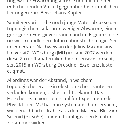
ungewollte Erwärmungs­effekte und bietet einen
entscheidenden Vorteil gegenüber herkömmlichen
Leitungen zum Beispiel aus Kupfer.
Somit verspricht die noch junge Materialklasse der
topologischen Isolatoren weniger Abwärme, einen
geringeren Energieverbrauch und im Ergebnis eine
umwelt­freundlichere Informations­technologie. Seit
ihrem ersten Nachweis an der Julius-Maximilians-
Universität Würzburg (JMU) im Jahr 2007 werden
diese Zukunftsmaterialien hier intensiv erforscht,
seit 2019 im Würzburg-Dresdner Exzellenzcluster
ct.qmat.
Allerdings war der Abstand, in welchem
topologische Drähte in elektronischen Bauteilen
verlaufen können, bisher nicht bekannt. Das
Forscherteam vom Lehrstuhl für Experimentelle
Physik II der JMU hat nun systematisch untersucht,
wie benachbarte Drähte aus dem Material Blei-Zinn-
Selenid (PbSnSe) – einem topologischen Isolator –
zusammenwirken.