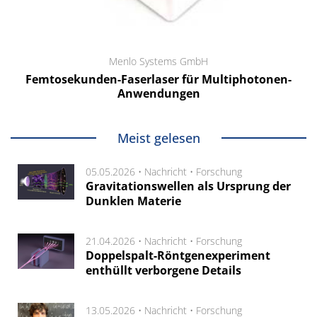
Menlo Systems GmbH
Femtosekunden-Faserlaser für Multiphotonen-
Anwendungen
Meist gelesen
05.05.2026 •
Nachricht
•
Forschung
Gravitationswellen als Ursprung der
Dunklen Materie
21.04.2026 •
Nachricht
•
Forschung
Doppelspalt-Röntgenexperiment
enthüllt verborgene Details
13.05.2026 •
Nachricht
•
Forschung