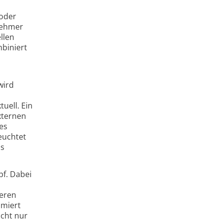
 oder
nehmer
llen
biniert
wird
uell. Ein
xternen
des
euchtet
as
pf. Dabei
ßeren
ümiert
icht nur