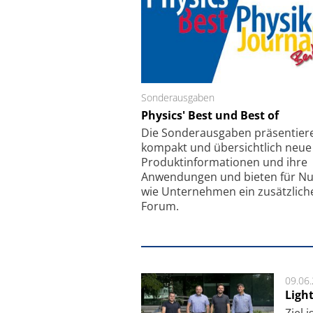
Sonderausgaben
Schäfter + Kirchhoff
Physics' Best und Best of
Faserkoppler mit S
Feinfokussierungsmec
Die Sonder­ausgaben präsentier
kompakt und übersichtlich neue
Produkt­informationen und ihre
Anwendungen und bieten für Nu
wie Unternehmen ein zusätzlich
Forum.
09.06
Ligh
Ziel 