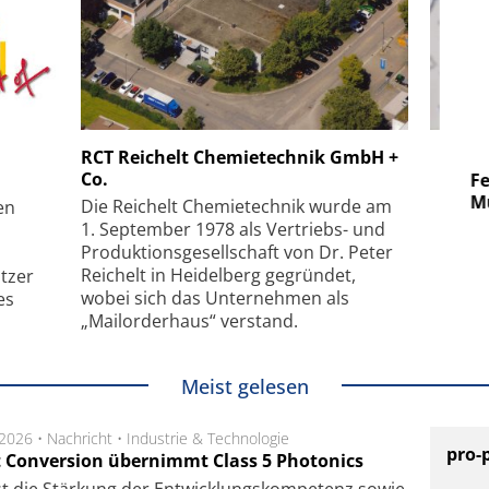
 GmbH
SmarAct GmbH
RCT Reichelt Chemietechnik GmbH +
Co.
uper-
Elektronenmikroskopie auf
Fem
hanismus
kleinstem Raum
Mu
Die Reichelt Chemietechnik wurde am
en
1. September 1978 als Vertriebs- und
Produktionsgesellschaft von Dr. Peter
Reichelt in Heidelberg gegründet,
tzer
wobei sich das Unternehmen als
es
„Mailorderhaus“ verstand.
Meist gelesen
.2026 •
Nachricht
•
Industrie & Technologie
pro-
t Conversion übernimmt Class 5 Photonics
ist die Stär­kung der Ent­wick­lungs­kom­pe­tenz sowie