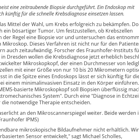
eist eine zeitraubende Biopsie durchgeführt. Ein Endoskop mit
h künftig für die schnelle Krebsdiagnose einsetzen lassen.
s Mittel der Wahl, um Krebs erfolgreich zu bekämpfen. Do
h ein bösartiger Tumor. Um festzustellen, ob Krebszellen
n der Regel eine Biopsie vor und untersuchen das entnom
ikroskop. Dieses Verfahren ist nicht nur für den Patient
rn auch zeitaufwändig. Forscher des Fraunhofer-Instituts fü
n Dresden wollen die Krebsdiagnose jetzt erheblich besch
ntwickelter Mikroskopkopf, der einen Durchmesser von ledigl
zellen mit einer Größe von nur 10 bis 20 Mikrometern optis
st in die Spitze eines Endoskops lässt er sich künftig für die
i einem minimalinvasiven Einsatz in den Körper einführen.
 MEMS-basierte Mikroskopkopf soll Biopsien überflüssig mac
ktromechanisches System". Durch eine "Diagnose in Echtzei
r die notwendige Therapie entscheiden.
Laserlicht an den Mikroscannerspiegel weiter. Beide werden i
 Fraunhofer IPMS)
endbare mikroskopische Bildaufnehmer nicht erhältlich. Wi
rbasierten Sensor entwickelt," sagt Michael Scholles,