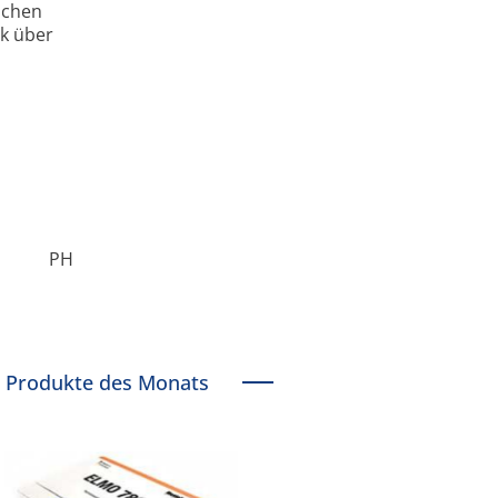
schen
k über
PH
Produkte des Monats