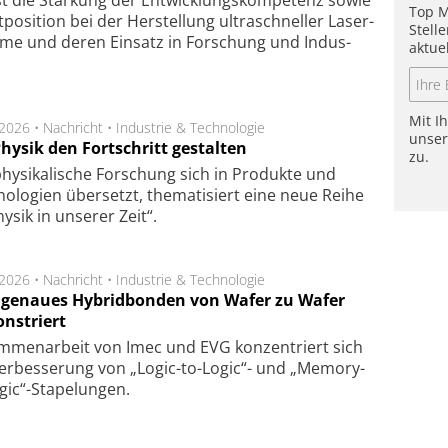
Top M
po­si­tion bei der Her­stel­lung ul­tra­schnel­ler Laser­
Stell
e­me und de­ren Ein­satz in For­schung und In­dus­
aktue
Mit I
.2026 •
Nachricht
•
Industrie & Technologie
unse
hysik den Fortschritt gestalten
zu.
hysikalische Forschung sich in Produkte und
ologien übersetzt, thematisiert eine neue Reihe
hysik in unserer Zeit“.
.2026 •
Nachricht
•
Industrie & Technologie
genaues Hybridbonden von Wafer zu Wafer
nstriert
m­men­arbeit von Imec und EVG kon­zen­triert sich
er­bes­se­rung von „Logic-to-Logic“- und „Memory-
gic“-Sta­pe­lungen.