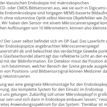
n der klassischen Endoskopie mit makroskopischen
D- oder CMOS-Bildsensoren aus, wie sie auch in Digicams
die Endomikroskopie sind hingegen MEMS-basierte Bildauf
h ohne voluminöse Optik selbst kleinste Objektfelder wie Ze
 Wir haben den Sensor mit einem Mikroscannerspiegel kom
lichen Auflösungen von 10 Mikrometern, können also kleinste
? Der Laser selbst befindet sich im OP-Saal. Das Laserlicht 
 der Endoskopspitze angebrachten Mikroscannerspiegel
 Laserstrahl ab und beleuchtet das verdächtige Gewebe punkt
s Glasfaserbündel überträgt das reflektierte Licht an den e
al mit der Bildinformation. Ein Detektor misst die Position 
st sich bestimmen, welcher Bereich der Szene gerade ausgel
 von Positions- und Bildsensorsignal können Mediziner d
g rekonstruieren.
klung war eine geeignete Mikromontage für den Endoskopko
erung, das komplette System für den Einsatz im Endoskop
t uns gelungen. Zukünftig soll unser Mikroskopkopf in grö
gbar sein und sich dann in Endoskope einbauen lassen," res
 breites Anwendungsspektrum für das System: "Denkbar ist n