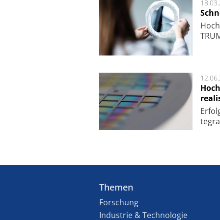
18.03
Schne
Hoch­
TRUMP
12.06
Hoch
reali
Er­fo
te­gra
Themen
Forschung
Industrie & Technologie