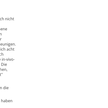
ch nicht
mene
en
r
leunigen.
ich acht
ch
 in-vivo-
 Die
hen,
t"
n die
r haben