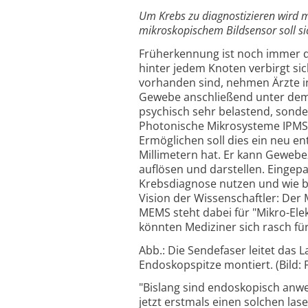
Um Krebs zu diagnostizieren wird m
mikroskopischem Bildsensor soll sic
Früherkennung ist noch immer da
hinter jedem Knoten verbirgt sic
vorhanden sind, nehmen Ärzte i
Gewebe anschließend unter dem M
psychisch sehr belastend, sonde
Photonische Mikrosysteme IPMS i
Ermöglichen soll dies ein neu e
Millimetern hat. Er kann Gewebe
auflösen und darstellen. Eingepas
Krebsdiagnose nutzen und wie be
Vision der Wissenschaftler: Der
MEMS steht dabei für "Mikro-Ele
könnten Mediziner sich rasch fü
Abb.: Die Sendefaser leitet das 
Endoskopspitze montiert. (Bild:
"Bislang sind endoskopisch anw
jetzt erstmals einen solchen lase