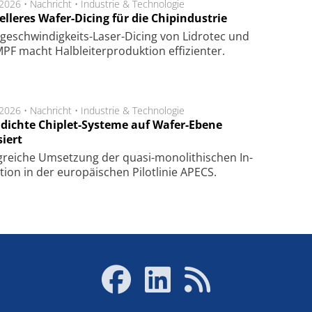
.2026 •
Nachricht
•
Industrie & Technologie
lleres Wafer-Dicing für die Chipindustrie
ge­schwin­dig­keits-Laser-Dicing von Lidrotec und
F macht Halb­lei­ter­pro­duk­tion ef­fi­zien­ter.
.2026 •
Nachricht
•
Industrie & Technologie
dichte Chiplet-Systeme auf Wafer-Ebene
siert
lg­rei­che Um­set­zung der quasi-mono­li­thi­schen In­
­tion in der eu­ro­pä­i­schen Pi­lot­li­nie APECS.