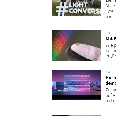
Markt­
sys­t
trie.
18.03
Mit P
Wie p
Techn
in „P
19.06
Hoch
demo
Zu­sa
auf V
to-Lo