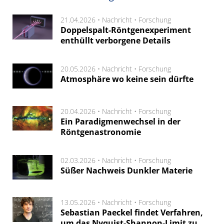
21.04.2026 •
Nachricht
•
Forschung
Doppelspalt-Röntgenexperiment
enthüllt verborgene Details
20.05.2026 •
Nachricht
•
Forschung
Atmosphäre wo keine sein dürfte
20.04.2026 •
Nachricht
•
Forschung
Ein Paradigmenwechsel in der
Röntgenastronomie
02.03.2026 •
Nachricht
•
Forschung
Süßer Nachweis Dunkler Materie
13.05.2026 •
Nachricht
•
Forschung
Sebastian Paeckel findet Verfahren,
um das Nyquist-Shannon-Limit zu