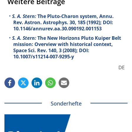
Weitere Beiträge
S. A. Stern:
The Pluto-Charon system, Annu.
Rev. Astron. Astrophys.
30
, 185 (1992); DOI:
10.1146/annurev.aa.30.090192.001153
S. A. Stern:
The New Horizons Pluto Kuiper Belt
mission: Overview with historical context,
Space Sci. Rev.
140
, 3 (2008); DOI:
10.1007/s11214-007-9295-y
DE
Sonderhefte