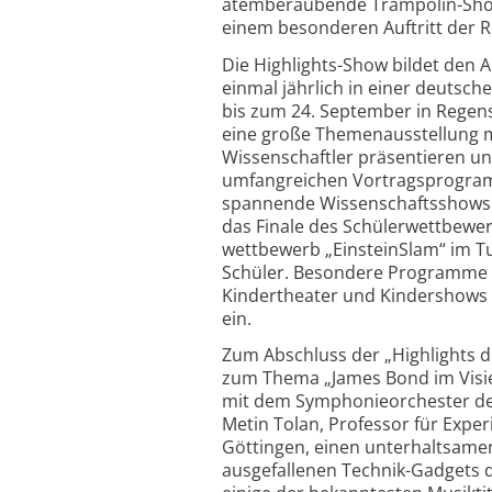
atem­beraubende Trampolin-Sho
einem besonderen Auftritt der
Die Highlights-Show bildet den Au
einmal jährlich in einer deutsche
bis zum 24. September in Regens
eine große Themen­ausstellung m
Wissenschaftler präsentieren un
umfangreichen Vortrags­program
spannende Wissenschaftsshows 
das Finale des Schüler­wettbewer
wettbewerb „EinsteinSlam“ im T
Schüler. Besondere Programme ri
Kindertheater und Kindershows 
ein.
Zum Abschluss der „Highlights d
zum Thema „James Bond im Visie
mit dem Symphonie­orchester der
Metin Tolan, Professor für Exper
Göttingen, einen unterhaltsamen
ausgefallenen Technik-Gadgets