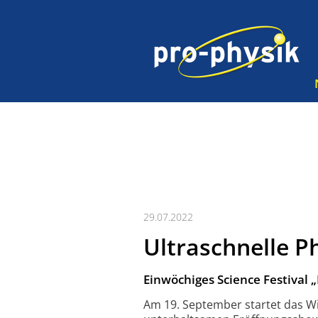
29.07.2022
Ultraschnelle P
Einwöchiges Science Festival 
Am 19. September startet das Wis