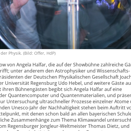
er Physik. (Bild: Offer, HdP)
how von Angela Halfar, die auf der Showbühne zahlreiche Gä
ifft; unter anderem den Astrophysiker und Wissenschafts­
Präsidenten der Deutschen Physikalischen Gesellschaft Joac
der Universität Regensburg Udo Hebel, und weitere Gäste a
 ihren Bühnengästen begibt sich Angela Halfar auf eine
 der Quanten­computer und Quanten­materialien, und präsen
ur Untersuchung ultra­schneller Prozesse einzelner Atome
en Unesco-Jahr der Nach­haltigkeit stehen beim Auftritt v
tel­punkt, mit denen schon bald an allen bayerischen Schul
ftliche Zusammenhänge zum Thema Klimawandel untersuch
vom Regens­burger Jongleur-Weltmeister Thomas Dietz, und 