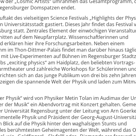
w der „Cosmic Artists“ umrahmen das Gesamtprogramm, d
 Regensburger Domspatzen endet.
ftakt des vielseitigen Science Festivals „Highlights der Phys
n Universitäts­stadt gastiert. Dieses Jahr findet das Festival
burg statt. Zentrales Element der einwöchigen Veranstaltun
itten auf dem Neupfarrplatz. Wissen­schaftlerinnen und
d erklären hier ihre Forschungs­arbeiten. Neben einem
m im Thon-Dittmer-Palais findet man darüber hinaus tägli
mit Live-Experimenten auf Bühnen im Regensburger Stadt
bs „exciting physics“ am Haidplatz, den beliebten Vortrags­
urmtheater und zahlreiche Workshops für Schülerinnen un
chten sich an das junge Publikum von drei bis zehn Jahren
zeigen die spannende Welt der Physik und laden zum Mit
er Physik“ wird von Physiker Metin Tolan im Audimax der Un
r der Musik“ ein Abendvortrag mit Konzert gehalten. Gem
 Universität Regensburg unter der Leitung von Arn Goerke
i­mentelle Physik und Präsident der Georg-August-Universit
 Blick auf die Physik hinter den waghalsigen Stunts und
 des berühmtesten Geheimagenten der Welt, während das O