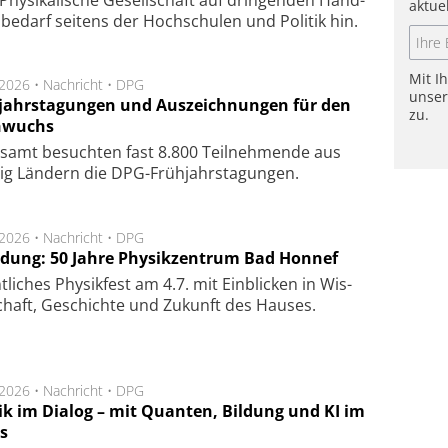
aktue
­be­darf sei­tens der Hoch­schu­len und Po­li­tik hin.
Mit I
.2026 •
Nachricht
•
DPG
unse
jahrstagungen und Auszeichnungen für den
zu.
hwuchs
e­samt be­such­ten fast 8.800 Teil­neh­men­de aus
ßig Län­dern die DPG-Früh­jahrs­ta­gung­en.
.2026 •
Nachricht
•
DPG
adung: 50 Jahre Physikzentrum Bad Honnef
t­liches Physik­fest am 4.7. mit Ein­blick­en in Wis­
chaft, Ge­schich­te und Zu­kunft des Hau­ses.
.2026 •
Nachricht
•
DPG
ik im Dialog – mit Quanten, Bildung und KI im
s