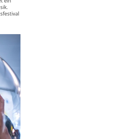
t ein
sik.
­festival