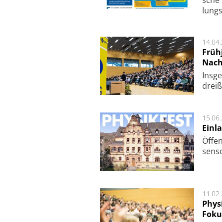
lungs
14.04
Früh
Nac
Ins­g
drei­
15.06
Einl
Öf­fen
sen­s
11.02
Phys
Foku