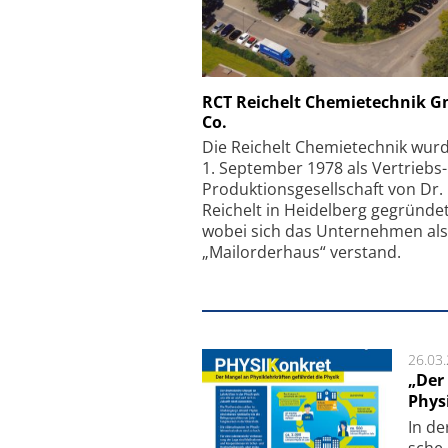
Schäfter + Kirchhoff
RCT Reichelt Chemietechnik 
Co.
Faserkoppler mit S
Feinfokussierungsmec
Die Reichelt Chemietechnik wur
1. September 1978 als Vertriebs
Produktionsgesellschaft von Dr.
Reichelt in Heidelberg gegründet
wobei sich das Unternehmen als
„Mailorderhaus“ verstand.
26.03
„Der
Phys
In de
sche 