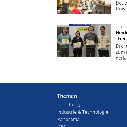
Deut­
Uni­v
16.04
Heid
Theo
Drei 
zum i
der­l
Themen
Forschung
Industrie & Technologie
Panorama
DPG