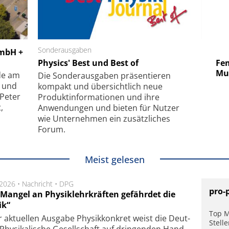
 GmbH
Sonderausgaben
SmarAct GmbH
GmbH +
uper-
Physics' Best und Best of
Elektronenmikroskopie auf
Fem
hanismus
kleinstem Raum
Mu
de am
Die Sonder­ausgaben präsentieren
- und
kompakt und übersichtlich neue
 Peter
Produkt­informationen und ihre
,
Anwendungen und bieten für Nutzer
wie Unternehmen ein zusätzliches
Forum.
Meist gelesen
.2026 •
Nachricht
•
DPG
pro-
 Mangel an Physiklehrkräften gefährdet die
ik“
Top M
r aktu­el­len Aus­ga­be Physik­konkret weist die Deut­
Stell
Phy­si­ka­li­sche Ge­sell­schaft auf dring­en­den Hand­