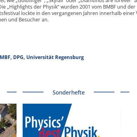
el, wie „Goldfinger“, „Skyfall“ oder „Diamonds are forever“ 
Die „Highlights der Physik“ wurden 2001 vom BMBF und der
sfestival lockte in den vergangenen Jahren innerhalb eine
nnen und Besucher an.
 BMBF, DPG, Universität Regensburg
Sonderhefte