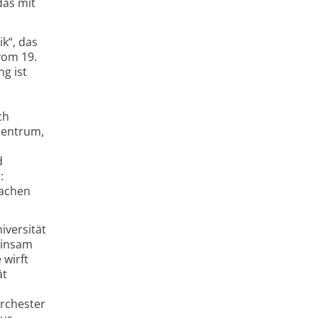
as mit
ik“, das
 vom 19.
g ist
ch
zentrum,
d
:
machen
iversität
einsam
 wirft
ät
rchester