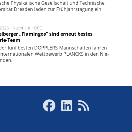
sche Phy­si­ka­li­sche Ge­sell­schaft und Tech­ni­sche
er­si­tät Dres­den la­den zur Früh­jahrs­ta­gung ein.
.2026 •
Nachricht
•
DPG
elberger „Flamingos” sind erneut bestes
rie-Team
der fünf bes­ten DOPP­LERS-Mann­schaf­ten fahren
n­ter­na­tio­na­len Wett­be­werb PLANCKS in den Nie­
an­den.