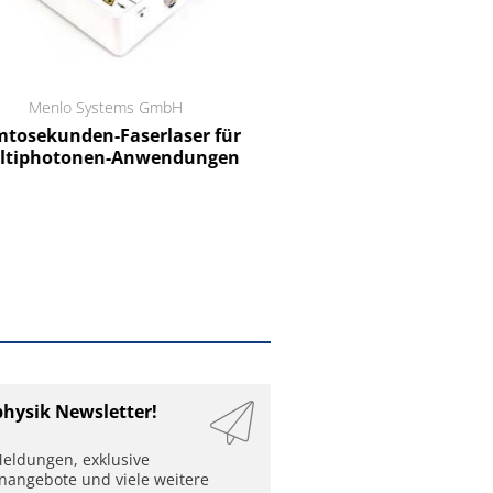
Menlo Systems GmbH
RCT Reichelt Chemietechnik
tosekunden-Faserlaser für
Ein Unternehmen für I
ltiphotonen-Anwendungen
physik Newsletter!
eldungen, exklusive
enangebote und viele weitere