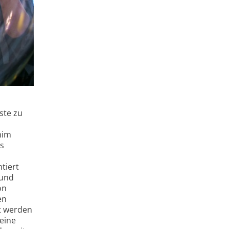
ste zu
him
us
tiert
 und
on
en
t werden
eine