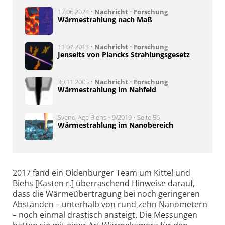
17.06.2024 •
Nachricht
•
Forschung
Wärmestrahlung nach Maß
11.07.2013 •
Nachricht
•
Forschung
Jenseits von Plancks Strahlungsgesetz
30.11.2005 •
Nachricht
•
Forschung
Wärmestrahlung im Nahfeld
Svend-Age Biehs • 9/2019 • Seite 56
Wärmestrahlung im Nanobereich
2017 fand ein Oldenburger Team um Kittel und
Biehs [Kasten r.] über­raschend Hinweise darauf,
dass die Wärme­über­tragung bei noch gering­eren
Abständen – unter­halb von rund zehn Nano­metern
– noch einmal dras­tisch ansteigt. Die Mes­sungen