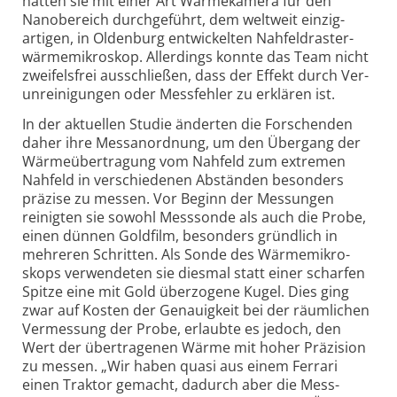
hatten sie mit einer Art Wärme­kamera für den
Nano­bereich durchge­führt, dem welt­weit einzig­
artigen, in Olden­burg entwick­elten Nahfeld­raster­
wärme­mikro­skop. Aller­dings konnte das Team nicht
zweifels­frei aus­schließen, dass der Effekt durch Ver­
unreini­gungen oder Mess­fehler zu erklären ist.
In der aktuellen Studie änderten die For­schen­den
daher ihre Mess­anord­nung, um den Über­gang der
Wärme­über­tragung vom Nahfeld zum extremen
Nahfeld in verschie­denen Abständen besonders
präzise zu messen. Vor Beginn der Mes­sungen
reinigten sie sowohl Mess­sonde als auch die Probe,
einen dünnen Gold­film, beson­ders gründ­lich in
mehreren Schritten. Als Sonde des Wärme­mikro­
skops verwen­deten sie diesmal statt einer scharfen
Spitze eine mit Gold über­zogene Kugel. Dies ging
zwar auf Kosten der Genauig­keit bei der räum­lichen
Vermes­sung der Probe, erlaubte es jedoch, den
Wert der über­tragenen Wärme mit hoher Präzi­sion
zu messen. „Wir haben quasi aus einem Ferrari
einen Trak­tor gemacht, dadurch aber die Mess­