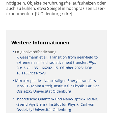
nötig sein, Objekte berührungs­frei aufzu­heizen oder
auch zu kühlen, etwa Spiegel in hoch­präzisen Laser­
experi­menten. [U Oldenburg / dre]
Weitere Informationen
Originalveröffentlichung
F. Geesmann et al., Transition from near-field to
extreme near-field radiative heat transfer,
Phys.
Rev. Lett.
135, 166202, 15. Oktober 2025; DOI:
10.1103/lcz1-f5v9
Mikroskopie des Nanoskaligen Energietransfers –
MoNET (Achim Kittel), Institut für Physik, Carl von
Ossietzky Universität Oldenburg
Theoretische Quanten- und Nano-Optik – TeQNO
(Svend-Age Biehs), Institut für Physik, Carl von
Ossietzky Universität Oldenburg