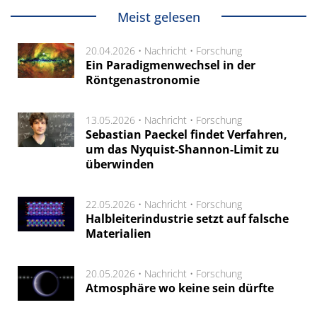
Meist gelesen
20.04.2026 •
Nachricht
•
Forschung
Ein Paradigmenwechsel in der
Röntgenastronomie
13.05.2026 •
Nachricht
•
Forschung
Sebastian Paeckel findet Verfahren,
um das Nyquist-Shannon-Limit zu
überwinden
22.05.2026 •
Nachricht
•
Forschung
Halbleiterindustrie setzt auf falsche
Materialien
20.05.2026 •
Nachricht
•
Forschung
Atmosphäre wo keine sein dürfte