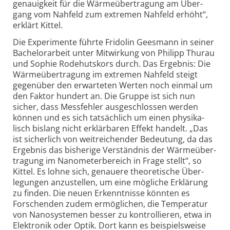
genauig­keit für die Wärme­über­tragung am Über­
gang vom Nahfeld zum extremen Nahfeld erhöht“,
erklärt Kittel.
Die Experimente führte Fridolin Geesmann in seiner
Bachelor­arbeit unter Mit­wirkung von Philipp Thurau
und Sophie Rode­huts­kors durch. Das Ergebnis: Die
Wärme­über­tragung im extremen Nahfeld steigt
gegen­über den erwarteten Werten noch einmal um
den Faktor hundert an. Die Gruppe ist sich nun
sicher, dass Mess­fehler ausge­schlossen werden
können und es sich tatsäch­lich um einen physika­
lisch bislang nicht erklär­baren Effekt handelt. „Das
ist sicher­lich von weit­reichender Bedeu­tung, da das
Ergebnis das bisherige Verständ­nis der Wärme­über­
tragung im Nano­meter­bereich in Frage stellt“, so
Kittel. Es lohne sich, genauere theore­tische Über­
legungen anzu­stellen, um eine mögliche Erklärung
zu finden. Die neuen Erkennt­nisse könnten es
Forschenden zudem ermöglichen, die Tempe­ratur
von Nano­systemen besser zu kontrol­lieren, etwa in
Elek­tronik oder Optik. Dort kann es bei­spiels­weise