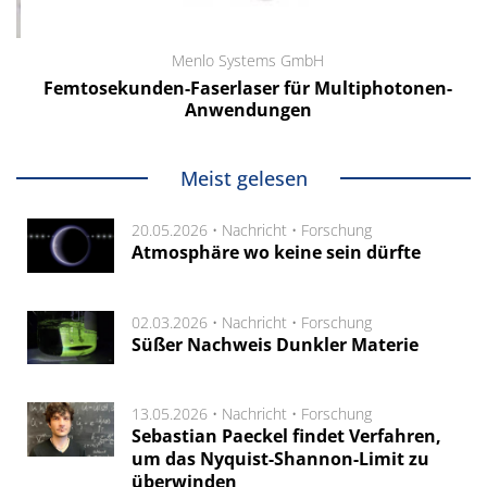
Menlo Systems GmbH
Femtosekunden-Faserlaser für Multiphotonen-
Anwendungen
Meist gelesen
20.05.2026 •
Nachricht
•
Forschung
Atmosphäre wo keine sein dürfte
02.03.2026 •
Nachricht
•
Forschung
Süßer Nachweis Dunkler Materie
13.05.2026 •
Nachricht
•
Forschung
Sebastian Paeckel findet Verfahren,
um das Nyquist-Shannon-Limit zu
überwinden