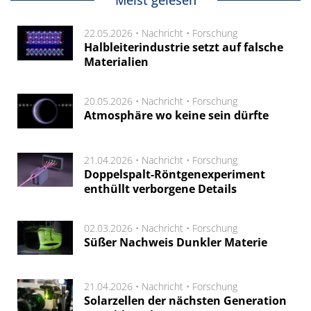
Meist gelesen
22.05.2026 •
Nachricht
•
Forschung
Halbleiterindustrie setzt auf falsche
Materialien
20.05.2026 •
Nachricht
•
Forschung
Atmosphäre wo keine sein dürfte
21.04.2026 •
Nachricht
•
Forschung
Doppelspalt-Röntgenexperiment
enthüllt verborgene Details
02.03.2026 •
Nachricht
•
Forschung
Süßer Nachweis Dunkler Materie
21.04.2026 •
Nachricht
•
Forschung
Solarzellen der nächsten Generation