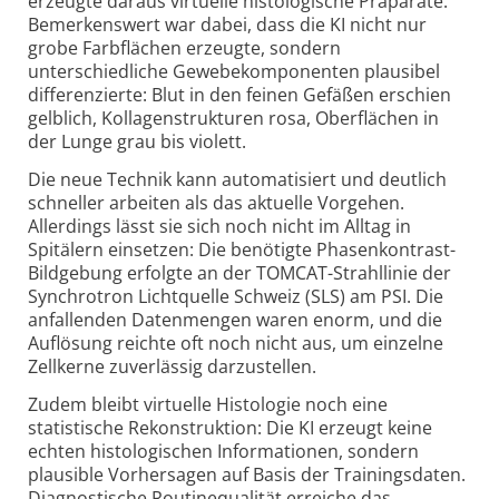
erzeugte daraus virtuelle histologische Präparate.
Bemerkenswert war dabei, dass die KI nicht nur
grobe Farbflächen erzeugte, sondern
unterschiedliche Gewebekomponenten plausibel
differenzierte: Blut in den feinen Gefäßen erschien
gelblich, Kollagenstrukturen rosa, Oberflächen in
der Lunge grau bis violett.
Die neue Technik kann automatisiert und deutlich
schneller arbeiten als das aktuelle Vorgehen.
Allerdings lässt sie sich noch nicht im Alltag in
Spitälern einsetzen: Die benötigte Pha­sen­kon­trast-
Bild­ge­bung erfolgte an der TOMCAT-Strahl­li­nie der
Synchrotron Lichtquelle Schweiz (SLS) am PSI. Die
anfallenden Datenmengen waren enorm, und die
Auflösung reichte oft noch nicht aus, um einzelne
Zellkerne zuverlässig darzustellen.
Zudem bleibt virtuelle Histologie noch eine
statistische Rekonstruktion: Die KI erzeugt keine
echten histologischen Informationen, sondern
plausible Vorhersagen auf Basis der Trainingsdaten.
Diagnostische Routinequalität erreiche das