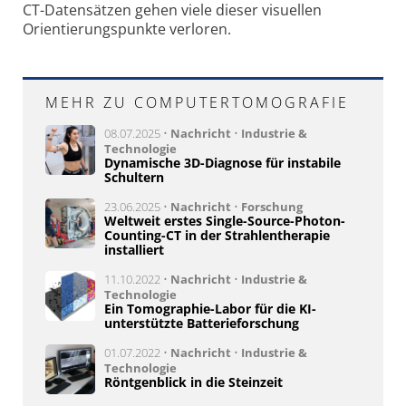
CT-Daten­sätzen gehen viele dieser visuellen
Orientierungspunkte verloren.
MEHR ZU COMPUTERTOMOGRAFIE
08.07.2025 •
Nachricht
•
Industrie &
Technologie
Dynamische 3D-Diagnose für instabile
Schultern
23.06.2025 •
Nachricht
•
Forschung
Weltweit erstes Single-Source-Photon-
Counting-CT in der Strahlentherapie
installiert
11.10.2022 •
Nachricht
•
Industrie &
Technologie
Ein Tomographie-Labor für die KI-
unterstützte Batterieforschung
01.07.2022 •
Nachricht
•
Industrie &
Technologie
Röntgenblick in die Steinzeit