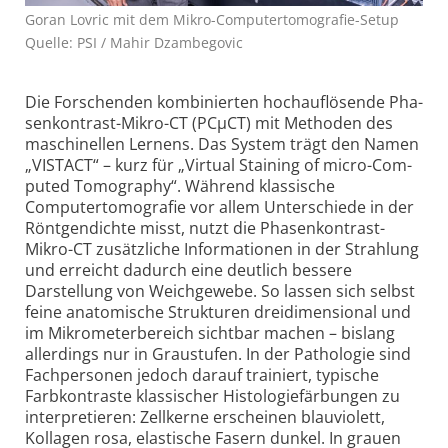
Goran Lovric mit dem Mikro-Computertomografie-Setup
Quelle: PSI / Mahir Dzambegovic
Die Forschenden kombinierten hochauflösende Pha­
sen­kon­trast-Mikro-CT (PCµCT) mit Methoden des
maschinellen Lernens. Das System trägt den Namen
„VISTACT“ – kurz für „Virtual Staining of micro-Com­
pu­ted Tomography“. Während klassische
Computertomografie vor allem Unterschiede in der
Röntgendichte misst, nutzt die Pha­sen­kon­trast-
Mikro-CT zusätzliche Informationen in der Strahlung
und erreicht dadurch eine deutlich bessere
Darstellung von Weichgewebe. So lassen sich selbst
feine anatomische Strukturen dreidimensional und
im Mikrometerbereich sichtbar machen – bislang
allerdings nur in Graustufen. In der Pathologie sind
Fachpersonen jedoch darauf trainiert, typische
Farbkontraste klassischer Histologiefärbungen zu
interpretieren: Zellkerne erscheinen blauviolett,
Kollagen rosa, elastische Fasern dunkel. In grauen