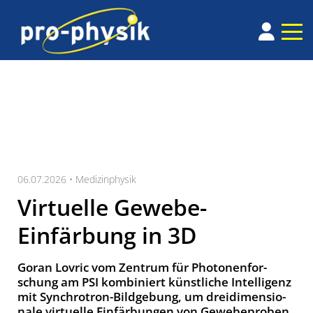
06.07.2026 •
Medizinphysik
Virtuelle Gewebe-
Einfärbung in 3D
Goran Lovric vom Zen­trum für Pho­to­nen­for­
schung am PSI kom­bi­niert künst­li­che In­tel­li­genz
mit Synch­ro­tron-Bild­ge­bung, um drei­di­men­sio­
na­le vir­tu­el­le Ein­fär­bung­en von Ge­we­be­pro­ben