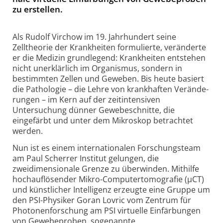
zu er­stel­len.
Als Rudolf Virchow im 19. Jahrhundert seine
Zelltheorie der Krankheiten formulierte, veränderte
er die Medizin grundlegend: Krankheiten entstehen
nicht unerklärlich im Organismus, sondern in
bestimmten Zellen und Geweben. Bis heute basiert
die Patho­lo­gie – die Lehre von krankhaften Ver­ände­
rung­en – im Kern auf der zeitintensiven
Untersuchung dünner Gewebeschnitte, die
eingefärbt und unter dem Mikroskop betrachtet
werden.
Nun ist es einem internationalen Forschungsteam
am Paul Scherrer Institut gelungen, die
zweidimensionale Grenze zu überwinden. Mithilfe
hochauflösender Mikro-Com­pu­ter­to­mo­gra­fie (µCT)
und künstlicher Intelligenz erzeugte eine Gruppe um
den PSI-Phy­si­ker Goran Lovric vom Zentrum für
Photonenforschung am PSI virtuelle Einfärbungen
von Gewebeproben, sogenannte