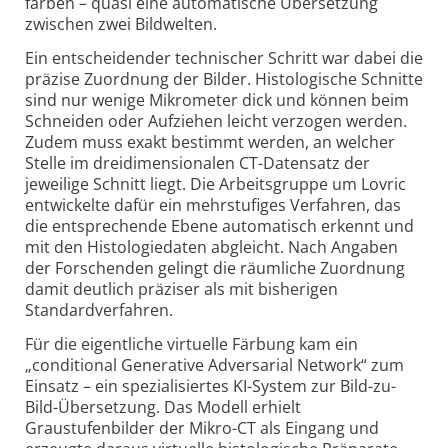
fär­ben – quasi eine automatische Übersetzung
zwischen zwei Bildwelten.
Ein entscheidender technischer Schritt war dabei die
präzise Zuordnung der Bilder. Histologische Schnitte
sind nur wenige Mikrometer dick und können beim
Schneiden oder Aufziehen leicht verzogen werden.
Zudem muss exakt bestimmt werden, an welcher
Stelle im dreidimensionalen CT-Daten­satz der
jeweilige Schnitt liegt. Die Arbeitsgruppe um Lovric
entwickelte dafür ein mehrstufiges Verfahren, das
die entsprechende Ebene automatisch erkennt und
mit den Histologiedaten abgleicht. Nach Angaben
der Forschenden gelingt die räumliche Zuordnung
damit deutlich präziser als mit bisherigen
Standardverfahren.
Für die eigentliche virtuelle Färbung kam ein
„conditional Generative Adversarial Network“ zum
Ein­satz – ein spezialisiertes KI-System zur Bild-zu-
Bild-Über­set­zung. Das Modell erhielt
Graustufenbilder der Mikro-CT als Eingang und