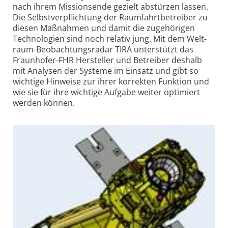
nach ihrem Missions­ende gezielt abstürzen lassen.
Die Selbst­ver­pflich­tung der Raum­fahrt­betreiber zu
diesen Maß­nahmen und damit die zuge­hörigen
Techno­logien sind noch relativ jung. Mit dem Welt­
raum-Beob­ach­tungs­radar TIRA unter­stützt das
Fraun­hofer-FHR Her­steller und Betreiber des­halb
mit Analysen der Systeme im Ein­satz und gibt so
wichtige Hin­weise zur ihrer korrekten Funktion und
wie sie für ihre wich­tige Aufgabe weiter opti­miert
werden können.