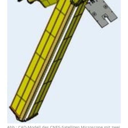
Abb.: CAD-Modell des CNES-Satel­liten Micro­scope mit zwei