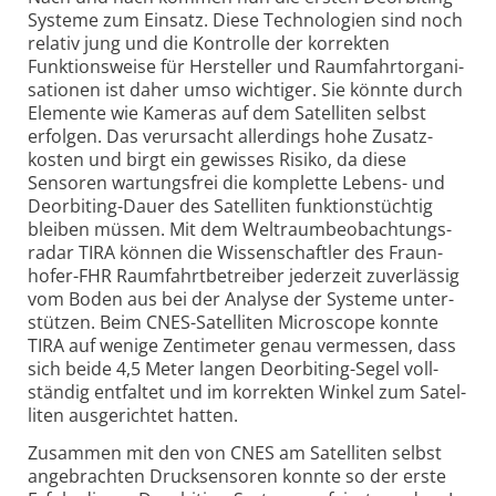
Systeme zum Ein­satz. Diese Techno­logien sind noch
relativ jung und die Kontrolle der korrekten
Funktions­weise für Her­steller und Raum­fahrt­orga­ni­
sa­tionen ist daher umso wichtiger. Sie könnte durch
Elemente wie Kameras auf dem Satel­liten selbst
erfolgen. Das ver­ursacht aller­dings hohe Zusatz­
kosten und birgt ein gewisses Risiko, da diese
Sensoren wartungs­frei die komplette Lebens- und
Deorbiting-Dauer des Satel­liten funktions­tüchtig
bleiben müssen. Mit dem Welt­raum­beob­ach­tungs­
radar TIRA können die Wissen­schaftler des Fraun­
hofer-FHR Raum­fahrt­betreiber jeder­zeit zuver­lässig
vom Boden aus bei der Analyse der Systeme unter­
stützen. Beim CNES-Satel­liten Micro­scope konnte
TIRA auf wenige Zenti­meter genau ver­messen, dass
sich beide 4,5 Meter langen Deorbiting-Segel voll­
ständig ent­faltet und im korrekten Winkel zum Satel­
liten aus­ge­richtet hatten.
Zusammen mit den von CNES am Satelliten selbst
ange­brachten Druck­sensoren konnte so der erste