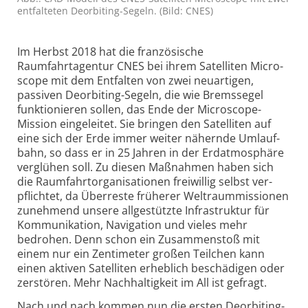
ent­falteten Deorbiting-Segeln. (Bild: CNES)
Im Herbst 2018 hat die französische
Raumfahrtagentur CNES bei ihrem Satel­liten Micro­
scope mit dem Ent­falten von zwei neu­artigen,
passiven Deorbiting-Segeln, die wie Brems­segel
funk­tio­nieren sollen, das Ende der Micro­scope-
Mission ein­ge­leitet. Sie bringen den Satel­liten auf
eine sich der Erde immer weiter nähernde Umlauf­
bahn, so dass er in 25 Jahren in der Erd­atmo­sphäre
ver­glühen soll. Zu diesen Maß­nahmen haben sich
die Raum­fahrt­organi­sa­tionen frei­willig selbst ver­
pflichtet, da Über­reste früherer Welt­raum­missionen
zunehmend unsere allge­stützte Infra­struktur für
Kommu­ni­ka­tion, Navi­ga­tion und vieles mehr
bedrohen. Denn schon ein Zusammen­stoß mit
einem nur ein Zenti­meter großen Teil­chen kann
einen aktiven Satel­liten erheb­lich beschädigen oder
zer­stören. Mehr Nach­haltig­keit im All ist gefragt.
Nach und nach kommen nun die ersten Deorbiting-