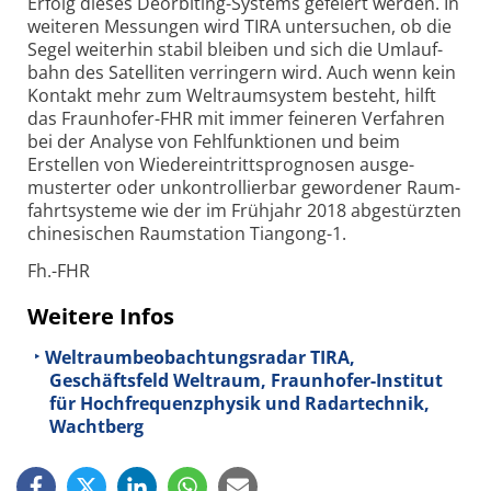
Erfolg dieses Deorbiting-Systems gefeiert werden. In
weiteren Messungen wird TIRA unter­suchen, ob die
Segel weiter­hin stabil bleiben und sich die Umlauf­
bahn des Satel­liten ver­ringern wird. Auch wenn kein
Kontakt mehr zum Welt­raum­system besteht, hilft
das Fraun­hofer-FHR mit immer feineren Ver­fahren
bei der Analyse von Fehl­funk­tionen und beim
Erstellen von Wieder­ein­tritts­prog­nosen aus­ge­
musterter oder un­kon­trol­lier­bar gewor­dener Raum­
fahrt­systeme wie der im Früh­jahr 2018 abge­stürzten
chine­sischen Raum­station Tian­gong-1.
Fh.-FHR
Weitere Infos
Weltraumbeobachtungsradar TIRA,
Geschäftsfeld Weltraum, Fraunhofer-Institut
für Hochfrequenzphysik und Radartechnik,
Wachtberg