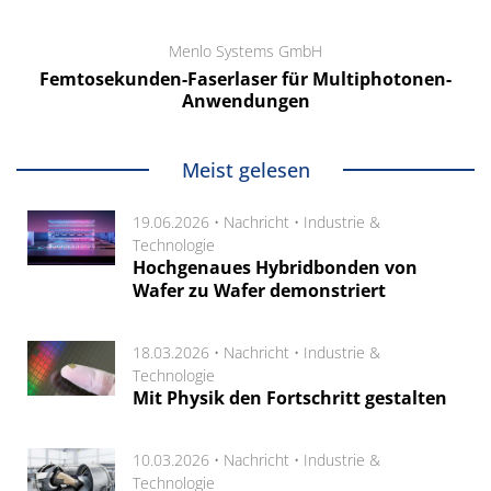
Menlo Systems GmbH
Femtosekunden-Faserlaser für Multiphotonen-
Anwendungen
Meist gelesen
19.06.2026 •
Nachricht
•
Industrie &
Technologie
Hochgenaues Hybridbonden von
Wafer zu Wafer demonstriert
18.03.2026 •
Nachricht
•
Industrie &
Technologie
Mit Physik den Fortschritt gestalten
10.03.2026 •
Nachricht
•
Industrie &
Technologie