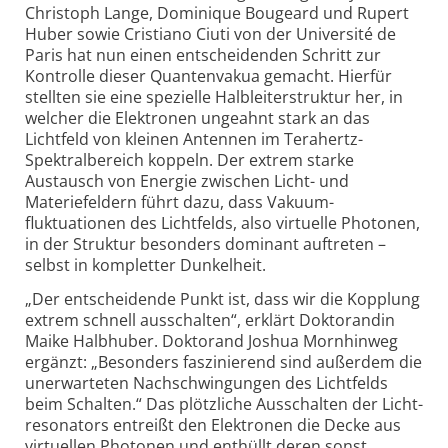
Christoph Lange, Dominique Bougeard und Rupert
Huber sowie Cristiano Ciuti von der Université de
Paris hat nun einen entscheidenden Schritt zur
Kontrolle dieser Quantenvakua gemacht. Hierfür
stellten sie eine spezielle Halbleiter­struktur her, in
welcher die Elektronen ungeahnt stark an das
Lichtfeld von kleinen Antennen im Terahertz-
Spektral­bereich koppeln. Der extrem starke
Austausch von Energie zwischen Licht- und
Materiefeldern führt dazu, dass Vakuum­
fluktuationen des Licht­felds, also virtuelle Photonen,
in der Struktur besonders dominant auftreten –
selbst in kompletter Dunkelheit.
„Der entscheidende Punkt ist, dass wir die Kopplung
extrem schnell ausschalten“, erklärt Doktorandin
Maike Halbhuber. Doktorand Joshua Mornhinweg
ergänzt: „Besonders faszinierend sind außerdem die
unerwarteten Nachschwingungen des Licht­felds
beim Schalten.“ Das plötzliche Ausschalten der Licht­
resonators entreißt den Elektronen die Decke aus
virtuellen Photonen und enthüllt deren sonst