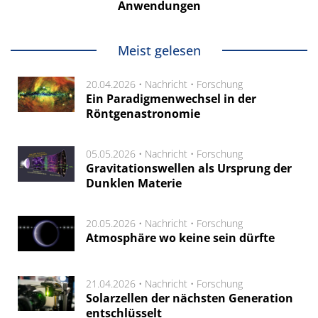
Anwendungen
Meist gelesen
20.04.2026 •
Nachricht
•
Forschung
Ein Paradigmenwechsel in der
Röntgenastronomie
05.05.2026 •
Nachricht
•
Forschung
Gravitationswellen als Ursprung der
Dunklen Materie
20.05.2026 •
Nachricht
•
Forschung
Atmosphäre wo keine sein dürfte
21.04.2026 •
Nachricht
•
Forschung
Solarzellen der nächsten Generation
entschlüsselt