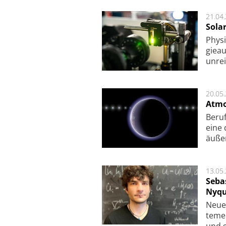
21.04
Sola
Physi
gie­a
unrei
20.05
Atmo
Beruf
eine 
äu­ße
13.05
Seba
Nyqu
Neue 
te­me
und g