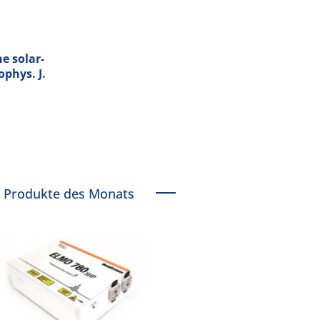
e solar-
ophys. J.
Produkte des Monats