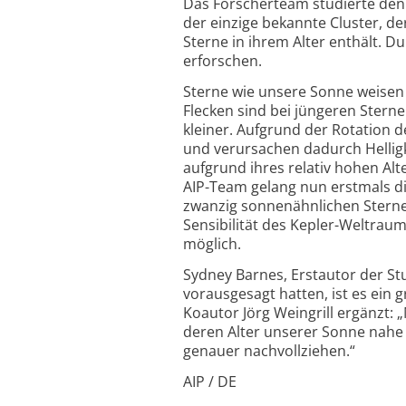
Das Forscherteam studierte den v
der einzige bekannte Cluster, d
Sterne in ihrem Alter enthält. D
erforschen.
Sterne wie unsere Sonne weisen 
Flecken sind bei jüngeren Stern
kleiner. Aufgrund der Rotation 
und verursachen dadurch Helligk
aufgrund ihres relativ hohen Alt
AIP-
Team gelang nun erstmals di
zwanzig sonnen­ähnlichen Stern
Sensibilität des Kepler-
Weltraum­
möglich.
Sydney Barnes, Erstautor der Stu
vorausgesagt hatten, ist es ein 
Koautor Jörg Weingrill ergänzt: 
deren Alter unserer Sonne nahe
genauer nachvollziehen.“
AIP / DE