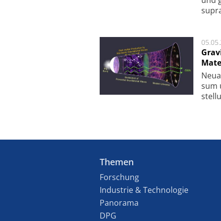
supra­
05.05
Grav
Mate
Neu­a
sum u
stel­
Themen
Forschung
Industrie & Technologie
Panorama
DPG