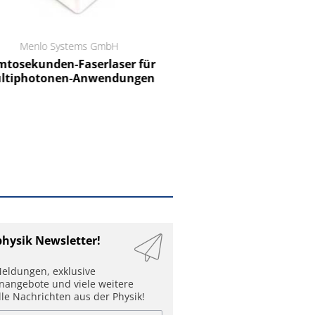
Menlo Systems GmbH
RCT Reichelt Chemietechnik
tosekunden-Faserlaser für
Ein Unternehmen für I
ltiphotonen-Anwendungen
physik Newsletter!
eldungen, exklusive
enangebote und viele weitere
lle Nachrichten aus der Physik!