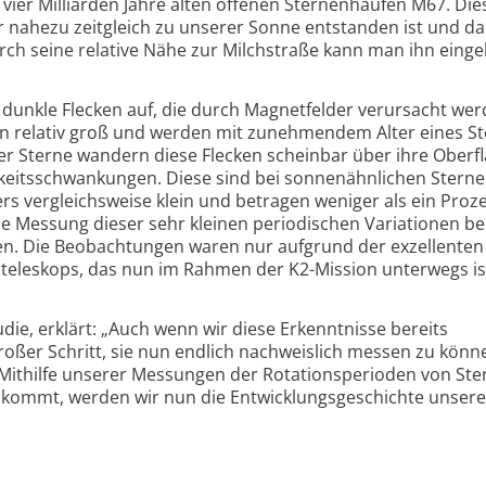
ier Milliarden Jahre alten offenen Sternen­haufen M67. Dies
er nahezu zeitgleich zu unserer Sonne entstanden ist und d
urch seine relative Nähe zur Milch­straße kann man ihn eing
dunkle Flecken auf, die durch Magnet­felder verursacht wer
en relativ groß und werden mit zunehmendem Alter eines S
der Sterne wandern diese Flecken scheinbar über ihre Oberf
eits­schwankungen. Diese sind bei sonnen­ähnlichen Stern
ers vergleichs­weise klein und betragen weniger als ein Pro
e Messung dieser sehr kleinen periodischen Variationen be
en. Die Beobachtungen waren nur aufgrund der exzellenten
teleskops, das nun im Rahmen der K2-
Mission unterwegs is
die, erklärt: „Auch wenn wir diese Erkenntnisse bereits
großer Schritt, sie nun endlich nachweislich messen zu könn
„Mithilfe unserer Messungen der Rotations­perioden von Ste
 kommt, werden wir nun die Entwicklungs­geschichte unser