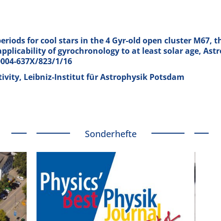
riods for cool stars in the 4 Gyr-old open cluster M67, th
pplicability of gyrochronology to at least solar age, Astr
/0004-637X/823/1/16
ctivity, Leibniz-Institut für Astrophysik Potsdam
Sonderhefte