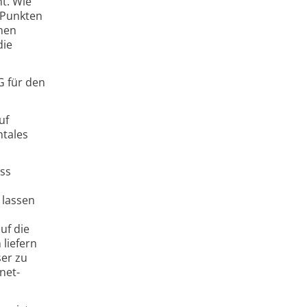
t. Wie
n Punkten
enen
die
G für den
uf
ntales
ass
 lassen
uf die
liefern
er zu
net­