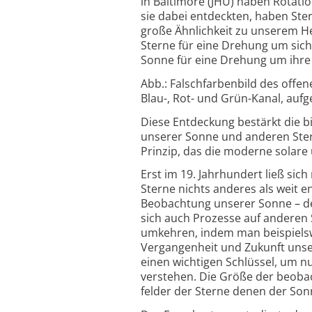
in Baltimore (JHU) haben Rotati
sie dabei entdeckten, haben Ster
große Ähnlichkeit zu unserem Hei
Sterne für eine Drehung um sich 
Sonne für eine Drehung um ihre
Abb.: Falschfarbenbild des offen
Blau-, Rot- und Grün-Kanal, aufg
Diese Entdeckung bestärkt die 
unserer Sonne und anderen Ster
Prinzip, das die moderne solare 
Erst im 19. Jahrhundert ließ si
Sterne nichts anderes als weit 
Beobachtung unserer Sonne – dem
sich auch Prozesse auf anderen
umkehren, indem man beispielswe
Vergangenheit und Zukunft unser
einen wichtigen Schlüssel, um 
verstehen. Die Größe der beobac
felder der Sterne denen der Son