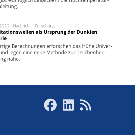
lei­tung.
.2026 •
Nachricht
•
Forschung
itationswellen als Ursprung der Dunklen
rie
rtige Be­rech­nung­en er­for­schen das frü­he Uni­ver­
nd legen eine neue Me­tho­de zur Teil­chen­her­
lung nahe.