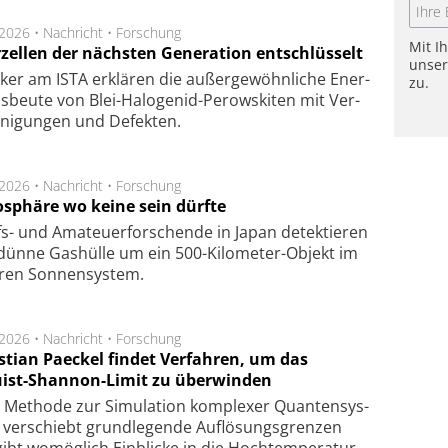
.2026 •
Nachricht
•
Forschung
Mit I
rzellen der nächsten Generation entschlüsselt
unse
ker am ISTA er­klä­ren die außer­ge­wöhn­li­che Ener­
zu.
us­beu­te von Blei-Halo­ge­nid-Perows­ki­ten mit Ver­
­ni­gung­en und De­fek­ten.
.2026 •
Nachricht
•
Forschung
sphäre wo keine sein dürfte
s- und Ama­teuer­for­schen­de in Japan de­tek­tie­ren
dün­ne Gas­hül­le um ein 500-Kilo­meter-Objekt im
­ren Son­nen­sys­tem.
.2026 •
Nachricht
•
Forschung
stian Paeckel findet Verfahren, um das
ist-Shannon-Limit zu überwinden
Methode zur Simu­la­tion kom­ple­xer Quan­ten­sys­
 ver­schiebt grund­le­gen­de Auf­lösungs­gren­zen
ibt wo­mög­lich Ein­blicke in die Hoch­tempe­ra­tur­