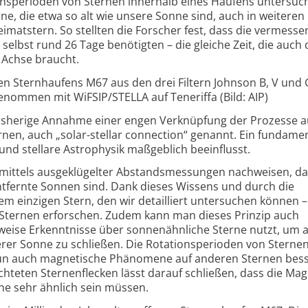
ons­perioden von Sternen innerhalb eines Haufens untersuch
ne, die etwa so alt wie unsere Sonne sind, auch in weitere
mat­stern. So stellten die Forscher fest, dass die vermess
selbst rund 26 Tage benötigten – die gleiche Zeit, die auch 
 Achse braucht.
en Sternhaufens M67 aus den drei Filtern Johnson B, V und 
enommen mit WiFSIP/STELLA auf Teneriffa (Bild: AIP)
bisherige Annahme einer engen Verknüpfung der Prozesse a
nen, auch „solar-
stellar connection“ genannt. Ein fundame
und stellare Astro­physik maßgeblich beeinflusst.
ch mittels ausgeklügelter Abstands­messungen nachweisen, d
entfernte Sonnen sind. Dank dieses Wissens und durch die
 einzigen Stern, den wir detailliert untersuchen können –
 Sternen erforschen. Zudem kann man dieses Prinzip auch
ise Erkenntnisse über sonnen­ähnliche Sterne nutzt, um a
er Sonne zu schließen. Die Rotations­perioden von Sternen 
nun auch magnetische Phänomene auf anderen Sternen bess
hteten Sternen­flecken lässt darauf schließen, dass die Mag
ne sehr ähnlich sein müssen.