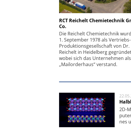
Schäfter + Kirchhoff
RCT Reichelt Chemietechnik 
Co.
Faserkoppler mit S
Feinfokussierungsmec
Die Reichelt Chemietechnik wur
1. September 1978 als Vertriebs
Produktionsgesellschaft von Dr.
Reichelt in Heidelberg gegründet
wobei sich das Unternehmen als
„Mailorderhaus“ verstand.
22.05
Halbl
2D-Ma
pu­te
nes u