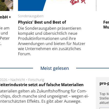
 GmbH
Sonderausgaben
SmarAct GmbH
GmbH +
uper-
Physics' Best und Best of
Elektronenmikroskopie auf
Fem
hanismus
kleinstem Raum
Mu
de am
Die Sonder­ausgaben präsentieren
- und
kompakt und übersichtlich neue
 Peter
Produkt­informationen und ihre
,
Anwendungen und bieten für Nutzer
wie Unternehmen ein zusätzliches
Forum.
Meist gelesen
.2026 •
Nachricht
•
Forschung
pro-
eiterindustrie setzt auf falsche Materialien
te­ri­a­li­en gel­ten als Zu­kunfts­hoff­nung für Com­
Top M
r­chips, doch man­che sind un­ge­eig­net – we­gen ei­
Stell
n­ter­schätz­ten Ef­fekts. Es gibt aber Aus­we­ge.
aktue