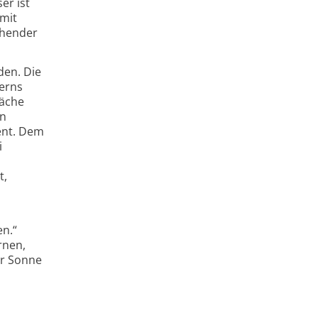
er ist
amit
ehender
den. Die
terns
läche
en
zent. Dem
i
t,
en.“
rnen,
er Sonne