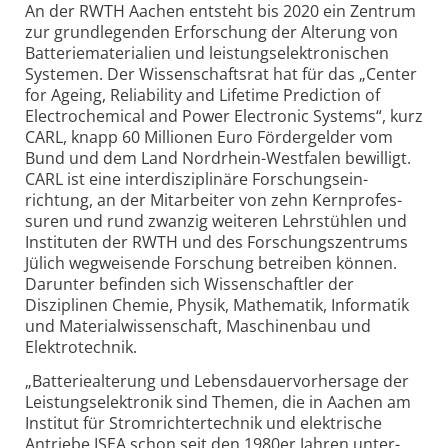
An der RWTH Aachen entsteht bis 2020 ein Zentrum
zur grund­legenden Erfor­schung der Alterung von
Batterie­materi­alien und leistungs­elek­tro­nischen
Systemen. Der Wissen­schafts­rat hat für das „Center
for Ageing, Relia­bi­lity and Life­time Predic­tion of
Electro­chemical and Power Elec­tronic Systems“, kurz
CARL, knapp 60 Milli­onen Euro Förder­gelder vom
Bund und dem Land Nord­rhein-
West­falen bewilligt.
CARL ist eine inter­diszi­plinäre Forschungs­ein­
richtung, an der Mit­arbeiter von zehn Kern­profes­
suren und rund zwanzig weiteren Lehr­stühlen und
Instituten der RWTH und des Forschungs­zentrums
Jülich weg­weisende Forschung betreiben können.
Darunter befinden sich Wissen­schaftler der
Disziplinen Chemie, Physik, Mathe­matik, Infor­matik
und Material­wissen­schaft, Maschinen­bau und
Elektro­technik.
„Batteriealterung und Lebensdauervorhersage der
Leistungs­elek­tronik sind Themen, die in Aachen am
Institut für Strom­richter­technik und elek­trische
Antriebe ISEA schon seit den 1980er Jahren unter­