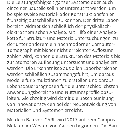
Die Leistungs­fähig­keit ganzer Systeme oder auch
einzelner Bau­teile soll hier unter­sucht werden, um
beispiels­weise Material- oder Kon­struk­tions­fehler
früh­zeitig aus­schließen zu können. Der dritte Labor­
bereich widmet sich schließ­lich der physi­kalisch-
elektro­chemischen Analyse. Mit Hilfe einer Analyse­
kette für Struktur- und Material­unter­suchungen, zu
der unter anderem ein hoch­moderner Computer-
Tomo­graph mit bisher nicht erreichter Auf­lösung
zählen wird, können die Struk­turen des Materials bis
zur atomaren Auf­lösung unter­sucht und analy­siert
werden. Die Erkennt­nisse aus allen Labor­bereichen
werden schließ­lich zusammen­ge­führt, um daraus
Modelle für Simula­tionen zu erstellen und daraus
Lebens­dauer­prognosen für die unter­schied­lichsten
Anwen­dungs­bereiche und Nutzungs­profile abzu­
leiten. Gleich­zeitig wird damit die Beschleu­nigung
von Inno­vations­zyklen bei der Neu­ent­wicklung von
Materi­alien und Systemen erreicht.
Mit dem Bau von CARL wird 2017 auf dem Campus
Melaten im Westen von Aachen begonnen. Die Bau­