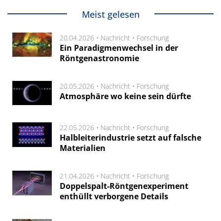
Meist gelesen
20.04.2026 •
Nachricht
•
Forschung
Ein Paradigmenwechsel in der
Röntgenastronomie
20.05.2026 •
Nachricht
•
Forschung
Atmosphäre wo keine sein dürfte
22.05.2026 •
Nachricht
•
Forschung
Halbleiterindustrie setzt auf falsche
Materialien
21.04.2026 •
Nachricht
•
Forschung
Doppelspalt-Röntgenexperiment
enthüllt verborgene Details