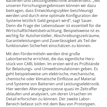
Batte­rien und Leistungs­elek­tronik anderer­seits. „Mit
unseren Forschungs­ergebnissen können wir dazu
bei­tragen, dass Entwick­lungs­zyklen be­schleu­nigt
werden und durch eine optimale Konfi­gu­ration der
Systeme letzt­lich Geld gespart wird“, sagt Sauer.
Denn die Frage der Lebens­dauer ist essen­tiell für die
Wirt­schaft­lich­keits­be­trachtung. Beispiels­weise ist es
wichtig für Auto­her­steller, Abschrei­bungs­zeit­räume,
Garantie­leistungen und Zuver­lässig­keit als Teil der
funktio­nalen Sicher­heit ein­schätzen zu können.
Mit den Fördermitteln werden drei große
Laborbereiche errichtet, die das eigent­liche Herz­
stück von CARL bilden. Im ersten wird es Prüf­stände
für Belastungs- und Umwelt­simu­la­tionen geben. Es
geht beispiels­weise um elek­trische, mecha­nische,
chemische oder klima­tische Einflüsse auf Material
und Systeme von Batterien und Leistungs­elektronik.
Hier werden Alterungs­pro­zesse quasi im Zeit­raffer
ablaufen und analy­siert, um deren Ursachen im
Detail erfor­schen zu können. Der zweite Labor-
Bereich befasst sich mit dem Bau von Proto­typen.