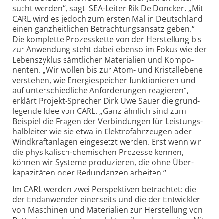
sucht werden“, sagt ISEA-
Leiter Rik De Doncker. „Mit
CARL wird es jedoch zum ersten Mal in Deutsch­land
einen ganz­heit­lichen Betrach­tungs­ansatz geben.“
Die komplette Prozess­kette von der Her­stellung bis
zur Anwen­dung steht dabei ebenso im Fokus wie der
Lebens­zyklus sämt­licher Materi­alien und Kompo­
nenten. „Wir wollen bis zur Atom- und Kristall­ebene
verstehen, wie Energie­speicher funktio­nieren und
auf unter­schied­liche Anfor­derungen reagieren“,
erklärt Projekt-
Sprecher Dirk Uwe Sauer die grund­
legende Idee von CARL. „Ganz ähnlich sind zum
Beispiel die Fragen der Verbin­dungen für Leistungs­
halb­leiter wie sie etwa in Elektro­fahr­zeugen oder
Wind­kraft­anlagen einge­setzt werden. Erst wenn wir
die physi­kalisch-
chemischen Prozesse kennen,
können wir Systeme produ­zieren, die ohne Über­
kapa­zi­täten oder Redun­danzen arbeiten.“
Im CARL werden zwei Perspektiven betrachtet: die
der Endan­wender einer­seits und die der Ent­wickler
von Maschinen und Materi­alien zur Her­stellung von