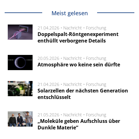
Meist gelesen
21.04.2026 •
Nachricht
•
Forschung
Doppelspalt-Röntgenexperiment
enthüllt verborgene Details
20.05.2026 •
Nachricht
•
Forschung
Atmosphäre wo keine sein dürfte
21.04.2026 •
Nachricht
•
Forschung
Solarzellen der nächsten Generation
entschlüsselt
21.05.2026 •
Nachricht
•
Forschung
„Moleküle geben Aufschluss über
Dunkle Materie“