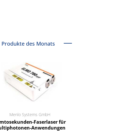
Produkte des Monats
Menlo Systems GmbH
RCT Reichelt Chemietechnik
tosekunden-Faserlaser für
Ein Unternehmen für I
ltiphotonen-Anwendungen