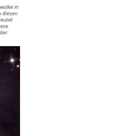
wolke in
n diesen
deutet
iese
 der