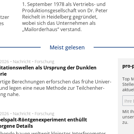
1. September 1978 als Vertriebs- und
Produktionsgesellschaft von Dr. Peter
Reichelt in Heidelberg gegründet,
tzer
wobei sich das Unternehmen als
es
„Mailorderhaus“ verstand.
Meist gelesen
.2026 •
Nachricht
•
Forschung
pro-
itationswellen als Ursprung der Dunklen
rie
Top M
rtige Be­rech­nung­en er­for­schen das frü­he Uni­ver­
Stell
nd legen eine neue Me­tho­de zur Teil­chen­her­
aktue
lung nahe.
Mit I
.2026 •
Nachricht
•
Forschung
unse
elspalt-Röntgenexperiment enthüllt
zu.
orgene Details
hen­de bau­en welt­weit kleins­tes In­ter­fe­ro­me­ter