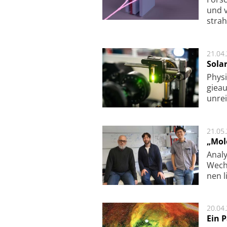
und v
strah
21.04
Sola
Physi
gie­a
unrei
21.05
„Mol
Analy
Wech­
nen l
20.04
Ein 