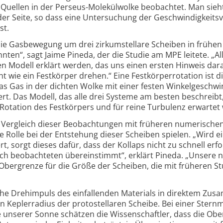
 Quellen in der Perseus-
Molekülwolke beobachtet. Man sieh
r Seite, so dass eine Unter­suchung der Geschwindigkeits­v
st.
 die Gasbewegung um drei zirkum­stellare Scheiben in frühe
nten“, sagt Jaime Pineda, der die Studie am MPE leitete. „Al
 Modell erklärt werden, das uns einen ersten Hinweis dara
t wie ein Festkörper drehen.“ Eine Festkörper­rotation ist d
 Gas in der dichten Wolke mit einer festen Winkel­geschwin­
ert. Das Modell, das alle drei Systeme am besten beschreibt,
 Rotation des Festkörpers und für reine Turbulenz erwartet
m Vergleich dieser Beobachtungen mit früheren numerische
 Rolle bei der Entstehung dieser Scheiben spielen. „Wird e
t, sorgt dieses dafür, dass der Kollaps nicht zu schnell erf
lich beobachteten übereinstimmt“, erklärt Pineda. „Unsere 
bergrenze für die Größe der Scheiben, die mit früheren S
che Drehimpuls des ein­fallenden Materials in direktem Zu
Kepler­radius der proto­stellaren Scheibe. Bei einer Stern
 unserer Sonne schätzen die Wissen­schaftler, dass die Obe