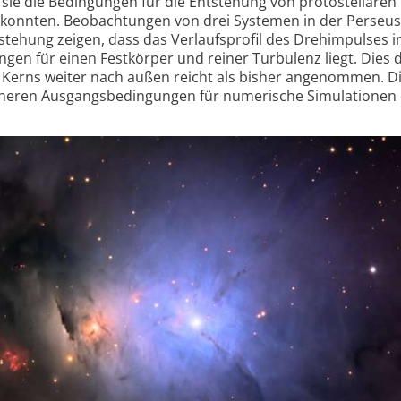
ie die Bedingungen für die Entstehung von proto­stellaren
konnten. Beobachtungen von drei Systemen in der Perseus
stehung zeigen, dass das Verlaufs­profil des Drehimpulses i
en für einen Festkörper und reiner Turbulenz liegt. Dies 
es Kerns weiter nach außen reicht als bisher angenommen. D
scheren Ausgangs­bedingungen für numerische Simulationen