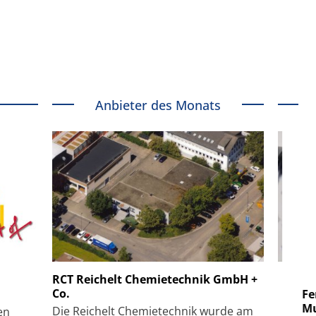
Anbieter des Monats
 GmbH
SmarAct GmbH
RCT Reichelt Chemietechnik GmbH +
Co.
uper-
Elektronenmikroskopie auf
Fem
hanismus
kleinstem Raum
Mu
Die Reichelt Chemietechnik wurde am
en