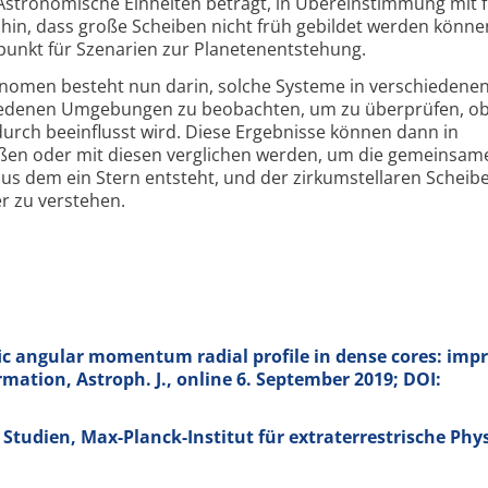
 Astronomische Einheiten beträgt, in Über­ein­stimmung mit 
hin, dass große Scheiben nicht früh gebildet werden könn
punkt für Szenarien zur Planeten­entstehung.
ronomen besteht nun darin, solche Systeme in verschiedene
hiedenen Umgebungen zu beobachten, um zu überprüfen, o
durch beeinflusst wird. Diese Ergebnisse können dann in
eßen oder mit diesen verglichen werden, um die gemeinsam
us dem ein Stern entsteht, und der zirkum­stellaren Scheibe
r zu verstehen.
ific angular momentum radial profile in dense cores: imp
ormation, Astroph. J., online 6. September 2019; DOI:
tudien, Max-Planck-Institut für extraterrestrische Phys