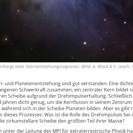
bergt viele Sternentstehungsregionen. (Bild: A. Block & S. Leach, 
rn- und Planeten­entstehung sind gut verstanden: Eine dichte
r eigenen Schwerkraft zusammen, ein zentraler Kern bildet s
llaren Scheibe aufgrund der Drehimpuls­erhaltung. Schließlich
 Jahren dicht genug, um die Kernfusion in seinem Zentrum
 während sich in der Scheibe Planeten bilden. Aber es gibt
ls dieses Prozesses: Was ist die Rolle des Drehimpulses bei 
e zirkum­stellare Scheibe den größten Teil ihrer Masse?
 unter der Leitung des MPI für extraterrestrische Physik hat