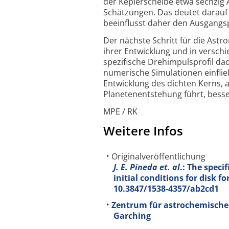
der Kepler­scheibe etwa sechzig
Schätzungen. Das deutet darauf 
beeinflusst daher den Ausgangs­
Der nächste Schritt für die Ast
ihrer Entwicklung und in versc
spezifische Drehimpuls­profil da
numerische Simulationen einfli
Entwicklung des dichten Kerns, a
Planeten­entstehung führt, besse
MPE / RK
Weitere Infos
Originalveröffentlichung
J. E. Pineda et. al
.: The spec
initial conditions for disk f
10.3847/1538-4357/ab2cd1
Zentrum für astrochemische S
Garching