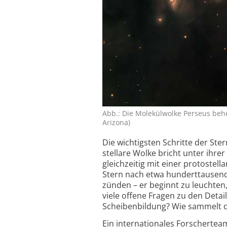
Abb.: Die Molekülwolke Perseus beher
Arizona)
Die wichtigsten Schritte der Ste
stellare Wolke bricht unter ihre
gleich­zeitig mit einer proto­ste
Stern nach etwa hundert­tausend
zünden – er beginnt zu leuchten,
viele offene Fragen zu den Detai
Scheiben­bildung? Wie sammelt di
Ein internationales Forscherteam