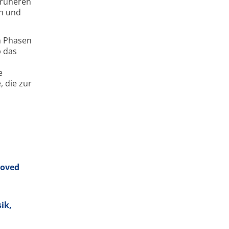
früheren
en und
n Phasen
b das
e
, die zur
roved
ik,