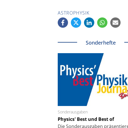
ASTROPHYSIK
Sonderhefte
Sonderausgaben
Schäfter + Kirchhoff
Physics' Best und Best of
Faserkoppler mit S
Feinfokussierungsmec
Die Sonder­ausgaben präsentier