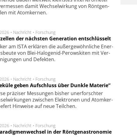
er­mes­sen da­mit Wech­sel­wir­kung von Rönt­gen­
­len mit Atom­ker­nen.
.2026 •
Nachricht
•
Forschung
rzellen der nächsten Generation entschlüsselt
ker am ISTA er­klä­ren die außer­ge­wöhn­li­che Ener­
us­beu­te von Blei-Halo­ge­nid-Perows­ki­ten mit Ver­
­ni­gung­en und De­fek­ten.
.2026 •
Nachricht
•
Forschung
eküle geben Aufschluss über Dunkle Materie“
se prä­zi­ser Mes­sung­en bis­her un­er­for­schter
sel­wir­kung­en zwi­schen Elek­tro­nen und Atom­ker­
ie­fert Hin­wei­se auf neue Teil­chen.
.2026 •
Nachricht
•
Forschung
Paradigmenwechsel in der Röntgenastronomie