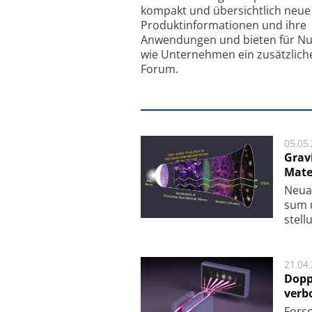
kompakt und übersichtlich neue
Produkt­informationen und ihre
Anwendungen und bieten für Nu
wie Unternehmen ein zusätzlich
Forum.
05.05
Grav
Mate
Neu­a
sum u
stel­
21.04
Dopp
verb
For­sc