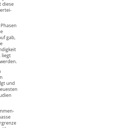
t diese
ertei­
n Phasen
le
uf gab,
ie
dig­keit
 liegt
 werden.
n
in
olgt und
neuesten
tudien
sammen­
masse
r­grenze