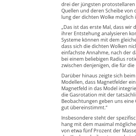
drei der jüngsten proto­stellaren
Quellen und deren Scheibe von de
lung der dichten Wolke möglich i
„Das ist das erste Mal, dass wir
ihrer Entstehung analysieren kon
Systeme können mit dem gleichen
dass sich die dichten Wolken nich
einfachste Annahme, nach der das
bei einem beliebigen Radius roti
zwischen denjenigen, die für die
Darüber hinaus zeigte sich bei
Modellen, dass Magnetfelder eine
Magnetfeld in das Model integrier
die Gasrotation mit der tatsäch
Beobach­tungen geben uns eine O
gut über­ein­stimmt.“
Insbesondere steht der spezifis
hang mit dem maximal möglichen 
von etwa fünf Prozent der Masse