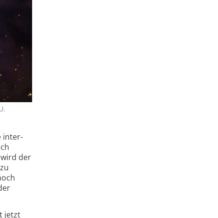
U.
 inter­
ich
 wird der
 zu
 noch
der
 jetzt