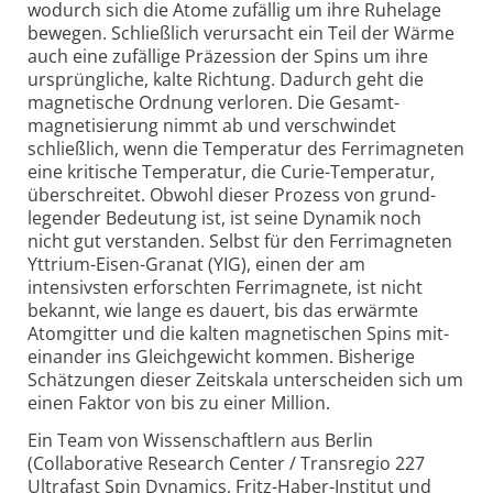
wodurch sich die Atome zufällig um ihre Ruhelage
bewegen. Schließlich verursacht ein Teil der Wärme
auch eine zufällige Präzession der Spins um ihre
ursprüngliche, kalte Richtung. Dadurch geht die
magnetische Ordnung verloren. Die Gesamt­
magnetisierung nimmt ab und verschwindet
schließlich, wenn die Temperatur des Ferri­magneten
eine kritische Temperatur, die Curie-
Temperatur,
überschreitet. Obwohl dieser Prozess von grund­
legender Bedeutung ist, ist seine Dynamik noch
nicht gut verstanden. Selbst für den Ferri­magneten
Yttrium-
Eisen-
Granat (YIG), einen der am
intensivsten erforschten Ferri­magnete, ist nicht
bekannt, wie lange es dauert, bis das erwärmte
Atom­gitter und die kalten magnetischen Spins mit­
einander ins Gleich­gewicht kommen. Bisherige
Schätzungen dieser Zeit­skala unterscheiden sich um
einen Faktor von bis zu einer Million.
Ein Team von Wissenschaftlern aus Berlin
(Collaborative Research Center / Transregio 227
Ultrafast Spin Dynamics, Fritz-
Haber-
Institut und