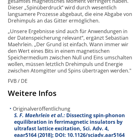
gesamtes magnetisches Moment verringert haben.
Dieser „Spin­über­druck“ wird durch wesentlich
langsamere Prozesse abgebaut, die eine Abgabe von
Dreh­impuls an das Gitter ermöglichen.
„Unsere Ergebnisse sind auch für Anwendungen in
der Daten­speicherung relevant“, ergänzt Sebastian
Maehrlein. „Der Grund ist einfach. Wann immer wir
den Wert eines Bits in einem magnetischen
Speicher­medium zwischen Null und Eins umschalten
wollen, müssen letztlich Dreh­impuls und Energie
zwischen Atom­gitter und Spins über­tragen werden."
FVB / DE
Weitere Infos
Originalveröffentlichung
S. F. Maehrlein et al.:
Dissecting spin-phonon
equilibration in ferrimagnetic insulators by
ultrafast lattice excitation, Sci. Adv.
4
,
eaar5164 (2018); DOI: 10.1126/sciadv.aar5164