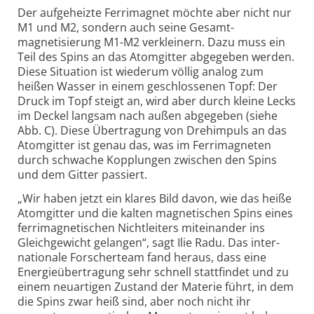
Der aufgeheizte Ferri­magnet möchte aber nicht nur
M1 und M2, sondern auch seine Gesamt­
magnetisierung M1-M2 verkleinern. Dazu muss ein
Teil des Spins an das Atom­gitter abgegeben werden.
Diese Situation ist wiederum völlig analog zum
heißen Wasser in einem geschlossenen Topf: Der
Druck im Topf steigt an, wird aber durch kleine Lecks
im Deckel langsam nach außen abgegeben (siehe
Abb. C). Diese Übertragung von Dreh­impuls an das
Atom­gitter ist genau das, was im Ferri­magneten
durch schwache Kopplungen zwischen den Spins
und dem Gitter passiert.
„Wir haben jetzt ein klares Bild davon, wie das heiße
Atom­gitter und die kalten magnetischen Spins eines
ferri­magnetischen Nicht­leiters miteinander ins
Gleich­gewicht gelangen“, sagt Ilie Radu. Das inter­
nationale Forscher­team fand heraus, dass eine
Energie­übertragung sehr schnell statt­findet und zu
einem neu­artigen Zustand der Materie führt, in dem
die Spins zwar heiß sind, aber noch nicht ihr