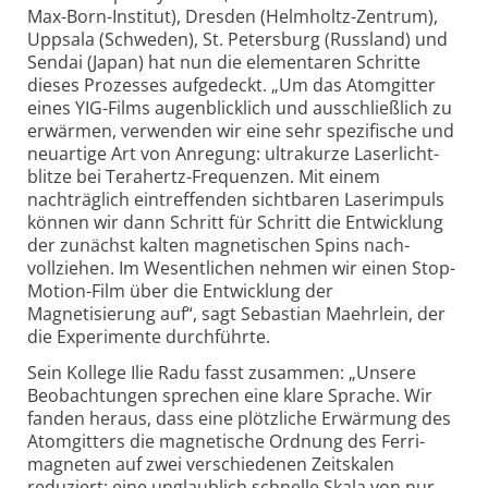
Max-
Born-
Institut), Dresden (Helmholtz-
Zentrum),
Uppsala (Schweden), St. Petersburg (Russland) und
Sendai (Japan) hat nun die elementaren Schritte
dieses Prozesses aufgedeckt. „Um das Atom­gitter
eines YIG-
Films augen­blicklich und ausschließlich zu
erwärmen, verwenden wir eine sehr spezifische und
neuartige Art von Anregung: ultra­kurze Laser­licht­
blitze bei Terahertz-
Frequenzen. Mit einem
nachträglich eintreffenden sichtbaren Laser­impuls
können wir dann Schritt für Schritt die Entwicklung
der zunächst kalten magnetischen Spins nach­
vollziehen. Im Wesentlichen nehmen wir einen Stop-
Motion-
Film über die Entwicklung der
Magnetisierung auf“, sagt Sebastian Maehrlein, der
die Experimente durch­führte.
Sein Kollege Ilie Radu fasst zusammen: „Unsere
Beobachtungen sprechen eine klare Sprache. Wir
fanden heraus, dass eine plötzliche Erwärmung des
Atom­gitters die magnetische Ordnung des Ferri­
magneten auf zwei verschiedenen Zeit­skalen
reduziert: eine unglaublich schnelle Skala von nur