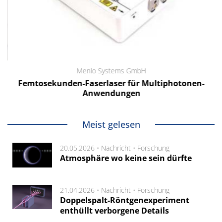
Menlo Systems GmbH
Femtosekunden-Faserlaser für Multiphotonen-
Anwendungen
Meist gelesen
20.05.2026 •
Nachricht
•
Forschung
Atmosphäre wo keine sein dürfte
21.04.2026 •
Nachricht
•
Forschung
Doppelspalt-Röntgenexperiment
enthüllt verborgene Details