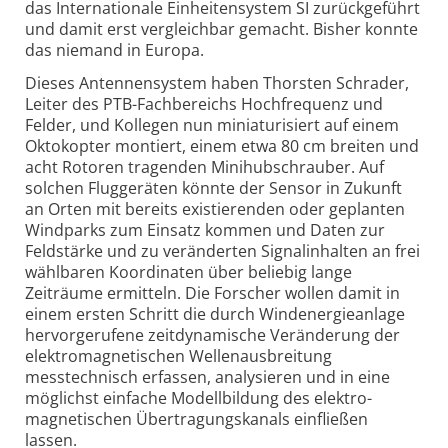
das Internationale Einheiten­system SI zurückgeführt
und damit erst vergleichbar gemacht. Bisher konnte
das niemand in Europa.
Dieses Antennen­system haben Thorsten Schrader,
Leiter des PTB-Fachbereichs Hochfrequenz und
Felder, und Kollegen nun miniaturisiert auf einem
Oktokopter montiert, einem etwa 80 cm breiten und
acht Rotoren tragenden Mini­hubschrauber. Auf
solchen Flug­geräten könnte der Sensor in Zukunft
an Orten mit bereits existierenden oder geplanten
Wind­parks zum Einsatz kommen und Daten zur
Feldstärke und zu veränderten Signal­inhalten an frei
wählbaren Koordinaten über beliebig lange
Zeiträume ermitteln. Die Forscher wollen damit in
einem ersten Schritt die durch Wind­energie­anlage
hervorgerufene zeit­dynamische Veränderung der
elektro­magnetischen Wellen­ausbreitung
messtechnisch erfassen, analysieren und in eine
möglichst einfache Modell­bildung des elektro­
magnetischen Übertragungs­kanals einfließen
lassen.