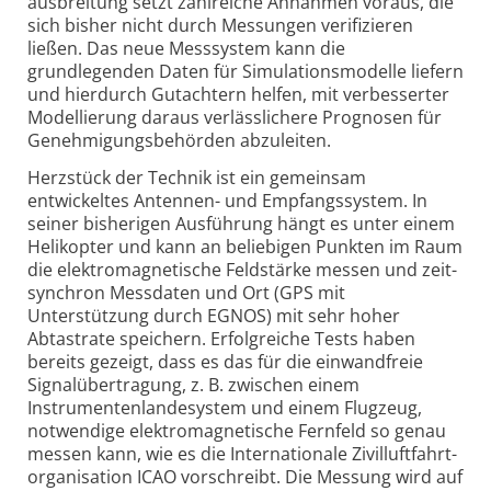
ausbreitung setzt zahlreiche Annahmen voraus, die
sich bisher nicht durch Messungen verifizieren
ließen. Das neue Mess­system kann die
grundlegenden Daten für Simulationsmodelle liefern
und hierdurch Gutachtern helfen, mit verbesserter
Modellierung daraus verlässlichere Prognosen für
Genehmigungs­behörden abzuleiten.
Herzstück der Technik ist ein gemeinsam
entwickeltes Antennen- und Empfangssystem. In
seiner bisherigen Ausführung hängt es unter einem
Helikopter und kann an beliebigen Punkten im Raum
die elektro­magnetische Feldstärke messen und zeit­
synchron Messdaten und Ort (GPS mit
Unterstützung durch EGNOS) mit sehr hoher
Abtastrate speichern. Erfolgreiche Tests haben
bereits gezeigt, dass es das für die einwandfreie
Signal­übertragung, z. B. zwischen einem
Instrumenten­landesystem und einem Flugzeug,
notwendige elektro­magnetische Fernfeld so genau
messen kann, wie es die Internationale Zivil­luftfahrt­
organisation ICAO vorschreibt. Die Messung wird auf