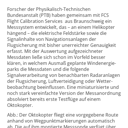
Forscher der Physikalisch-Technischen
Bundesanstalt (PTB) haben gemeinsam mit FCS
Flight Calibration Services aus Braunschweig ein
Messsystem entwickelt, das – an einem Helikopter
hängend – die elektrische Feldstärke sowie die
Signalinhalte von Navigationsanlagen der
Flugsicherung mit bisher unerreichter Genauigkeit
erfasst. Mit der Auswertung aufgezeichneter
Messdaten ließe sich schon im Vorfeld besser
klären, in welchem Ausmaß geplante Wind­energie­
parks die Messdaten und die folgende
Signalverarbeitung von benachbarten Radaranlagen
der Flugsicherung, Luftverteidigung oder Wetter­
beobachtung beeinflussen. Eine miniaturi­sierte und
noch stark vereinfachte Version der Mess­anordnung
absolviert bereits erste Testflüge auf einem
Oktokopter.
Abb.: Der Oktokopter fliegt eine vorgegebene Route
anhand von Wegpunktmarkierungen automatisch
ab. Die auf ihm montierte Messsonde verfügt über