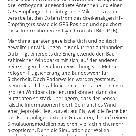
drei orthogonal angeordnete Antennen und einen
GPS-Empfänger. Der integrierte Mikroprozessor
verarbeitet den Datenstrom des dreikanaligen HF-
Empfängers sowie die GPS-Position und speichert
diese Informationen zeitsynchron ab. (Bild: PTB)
Manchmal geraten gesellschaftlich und politisch
gewollte Entwicklungen in Konkurrenz zueinander:
Da bringt einerseits die Energie­wende den Bau
zahlreicher Windparks mit sich, auf der anderen
Seite sorgen die Radar­überwachung von Meteo­
rologen, Flugsicherung und Bundeswehr für
Sicherheit. Doch Radarwellen werden gestreut,
wenn sie auf die zahlreichen Rotorblätter in einem
großen Windpark treffen, und können dann die
Nutzdaten so stark überlagern, dass der Sensor
falsche Informationen liefert. So manches Wind­
energie­projekt liegt zurzeit auf Eis, weil die Betreiber
der Radar­anlagen externe Gutachten, die auf reinen
Simulations­modellen basieren, vielfach nicht mehr
akzeptieren. Denn die Simulation der Wellen­