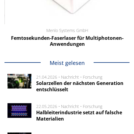
Menlo Systems GmbH
Femtosekunden-Faserlaser für Multiphotonen-
Anwendungen
Meist gelesen
21.04.2026 •
Nachricht
•
Forschung
Solarzellen der nächsten Generation
entschlüsselt
22.05.2026 •
Nachricht
•
Forschung
Halbleiterindustrie setzt auf falsche
Materialien