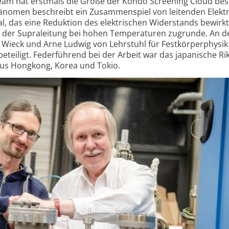
team hat erstmals die Größe der Kondo Screening Cloud be
hänomen beschreibt ein Zusammenspiel von leitenden Elekt
l, das eine Reduktion des elektrischen Widerstands bewirkt
se der Supraleitung bei hohen Temperaturen zugrunde. An 
Wieck und Arne Ludwig von Lehrstuhl für Fest­körperphysik
eteiligt. Federführend bei der Arbeit war das japanische Ri
aus Hongkong, Korea und Tokio.