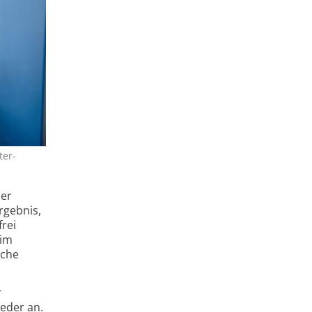
ter­
der
rgebnis,
rei
 im
sche
r
eder an.