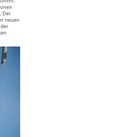
stimmt.
ronen
. Der
der neuen
 der
ken