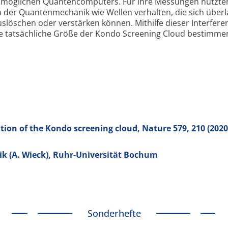
 möglichen Quantencomputers. Für ihre Messungen nutzten
in der Quantenmechanik wie Wellen verhalten, die sich über
slöschen oder verstärken können. Mithilfe dieser Interfere
 tatsächliche Größe der Kondo Screening Cloud bestimmen
ion of the Kondo screening cloud, Nature
579
, 210 (2020
k (A. Wieck), Ruhr-Universität Bochum
Sonderhefte