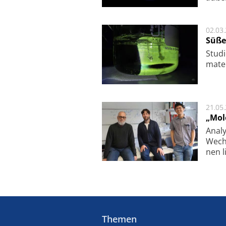
02.03
Süße
Studi
ma­te
21.05
„Mol
Analy
Wech­
nen l
Themen