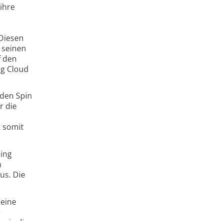
ihre
Diesen
 seinen
f den
g Cloud
 den Spin
r die
t somit
ning
h
us. Die
 eine
e