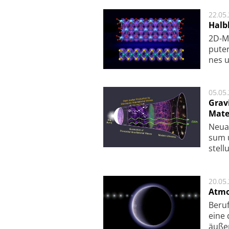
22.05
Halbl
2D-Ma
pu­te
nes u
05.05
Grav
Mate
Neu­a
sum u
stel­
20.05
Atmo
Beruf
eine 
äu­ße