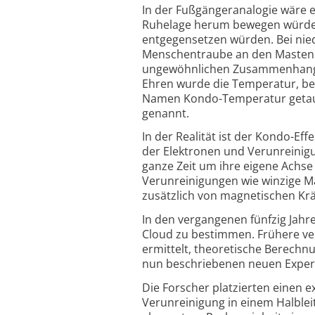
In der Fußgänger­analogie wäre 
Ruhelage herum bewegen würde
entgegensetzen würden. Bei nied
Menschentraube an den Masten 
ungewöhnlichen Zusammenhang b
Ehren wurde die Temperatur, bei
Namen Kondo-Temperatur getauf
genannt.
In der Realität ist der Kondo-Ef
der Elektronen und Verunreinigu
ganze Zeit um ihre eigene Achs
Verunreinigungen wie winzige Ma
zusätzlich von magnetischen Kräf
In den vergangenen fünfzig Jahr
Cloud zu bestimmen. Frühere ve
ermittelt, theoretische Berechn
nun beschriebenen neuen Experi
Die Forscher platzierten einen 
Verunreinigung in einem Halbleit