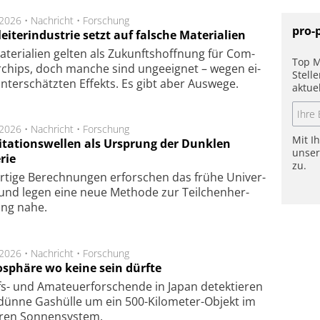
.2026 •
Nachricht
•
Forschung
pro-
eiterindustrie setzt auf falsche Materialien
te­ri­a­li­en gel­ten als Zu­kunfts­hoff­nung für Com­
Top M
r­chips, doch man­che sind un­ge­eig­net – we­gen ei­
Stell
n­ter­schätz­ten Ef­fekts. Es gibt aber Aus­we­ge.
aktue
.2026 •
Nachricht
•
Forschung
Mit I
itationswellen als Ursprung der Dunklen
unse
rie
zu.
rtige Be­rech­nung­en er­for­schen das frü­he Uni­ver­
nd legen eine neue Me­tho­de zur Teil­chen­her­
lung nahe.
.2026 •
Nachricht
•
Forschung
sphäre wo keine sein dürfte
s- und Ama­teuer­for­schen­de in Japan de­tek­tie­ren
dün­ne Gas­hül­le um ein 500-Kilo­meter-Objekt im
­ren Son­nen­sys­tem.