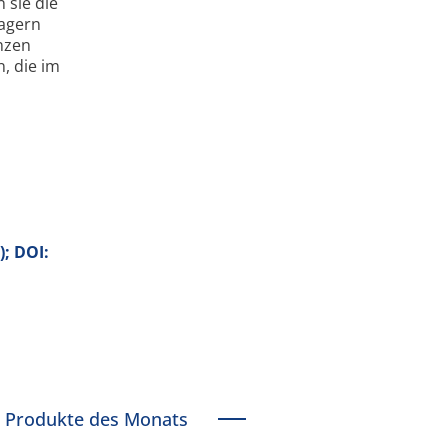
 sie die
lagern
nzen
, die im
); DOI:
Produkte des Monats