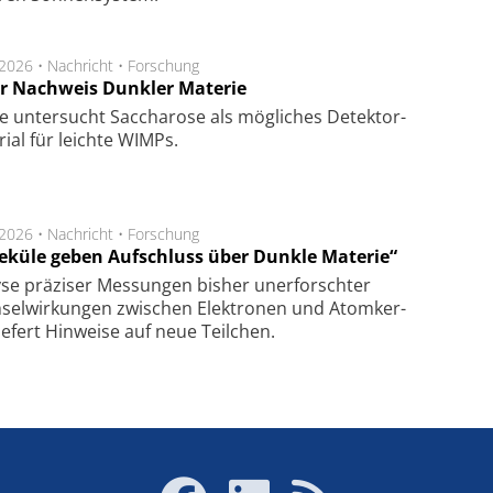
.2026 •
Nachricht
•
Forschung
r Nachweis Dunkler Materie
e unter­sucht Saccha­ro­se als mög­li­ches De­tek­tor­
­rial für leich­te WIMPs.
.2026 •
Nachricht
•
Forschung
eküle geben Aufschluss über Dunkle Materie“
se prä­zi­ser Mes­sung­en bis­her un­er­for­schter
sel­wir­kung­en zwi­schen Elek­tro­nen und Atom­ker­
ie­fert Hin­wei­se auf neue Teil­chen.