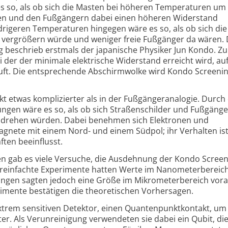
es so, als ob sich die Masten bei höheren Temperaturen um 
n und den Fußgängern dabei einen höheren Widerstand
rigeren Temperaturen hingegen wäre es so, als ob sich die
vergrößern würde und weniger freie Fußgänger da wären. 
eschrieb erstmals der japanische Physiker Jun Kondo. Zu
 der der minimale elektrische Widerstand erreicht wird, au
t. Die entsprechende Abschirmwolke wird Kondo Screenin
fekt etwas komplizierter als in der Fußgängeranalogie. Durch
ngen wäre es so, als ob sich Straßenschilder und Fußgänge
e drehen würden. Dabei benehmen sich Elektronen und
gnete mit einem Nord- und einem Südpol; ihr Verhalten is
ten beeinflusst.
en gab es viele Versuche, die Ausdehnung der Kondo Scree
reinfachte Experimente hatten Werte im Nanometerbereic
ungen sagten jedoch eine Größe im Mikro­meter­bereich vora
mente bestätigen die theoretischen Vorhersagen.
extrem sensitiven Detektor, einen Quanten­punktkontakt, um
er. Als Verunreinigung verwendeten sie dabei ein Qubit, di