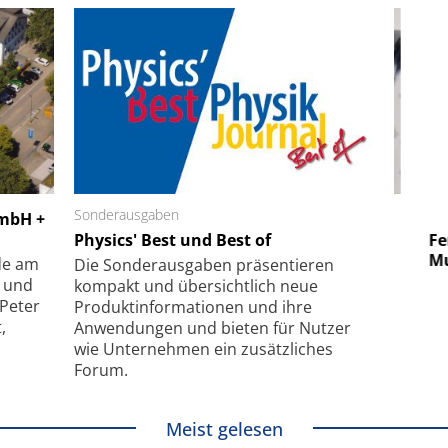
 GmbH
Sonderausgaben
SmarAct GmbH
GmbH +
uper-
Physics' Best und Best of
Elektronenmikroskopie auf
Fem
hanismus
kleinstem Raum
Mu
de am
Die Sonder­ausgaben präsentieren
- und
kompakt und übersichtlich neue
 Peter
Produkt­informationen und ihre
,
Anwendungen und bieten für Nutzer
wie Unternehmen ein zusätzliches
Forum.
Meist gelesen