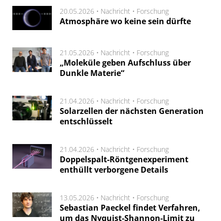
20.05.2026 •
Nachricht
•
Forschung
Atmosphäre wo keine sein dürfte
21.05.2026 •
Nachricht
•
Forschung
„Moleküle geben Aufschluss über
Dunkle Materie“
21.04.2026 •
Nachricht
•
Forschung
Solarzellen der nächsten Generation
entschlüsselt
21.04.2026 •
Nachricht
•
Forschung
Doppelspalt-Röntgenexperiment
enthüllt verborgene Details
13.05.2026 •
Nachricht
•
Forschung
Sebastian Paeckel findet Verfahren,
um das Nyquist-Shannon-Limit zu