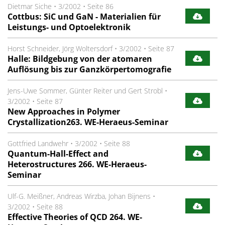
Dietmar Siche
•
3/2002
•
Seite 86
Cottbus: SiC und GaN - Materialien für
Leistungs- und Optoelektronik
Horst Schneider, Jörg Woltersdorf
•
3/2002
•
Seite 87
Halle: Bildgebung von der atomaren
Auflösung bis zur Ganzkörpertomografie
Jens-Uwe Sommer, Günter Reiter und Gert Strobl
•
3/2002
•
Seite 87
New Approaches in Polymer
Crystallization263. WE-Heraeus-Seminar
Gottfried Landwehr
•
3/2002
•
Seite 88
Quantum-Hall-Effect and
Heterostructures 266. WE-Heraeus-
Seminar
Ulf-G. Meißner, Andreas Wirzba, Johan Bijnens
•
3/2002
•
Seite 88
Effective Theories of QCD 264. WE-