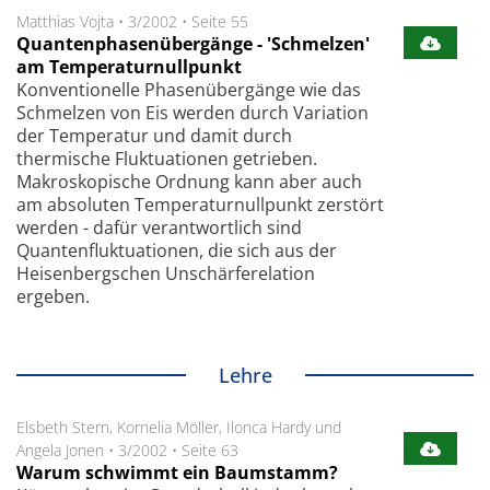
Matthias Vojta
•
3/2002
•
Seite 55
Quantenphasenübergänge - 'Schmelzen'
am Temperaturnullpunkt
Konventionelle Phasenübergänge wie das
Schmelzen von Eis werden durch Variation
der Temperatur und damit durch
thermische Fluktuationen getrieben.
Makroskopische Ordnung kann aber auch
am absoluten Temperaturnullpunkt zerstört
werden - dafür verantwortlich sind
Quantenfluktuationen, die sich aus der
Heisenbergschen Unschärferelation
ergeben.
Lehre
Elsbeth Stern, Kornelia Möller, Ilonca Hardy und
Angela Jonen
•
3/2002
•
Seite 63
Warum schwimmt ein Baumstamm?