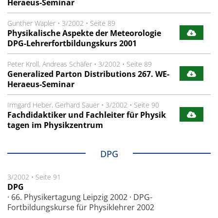
Heraeus-Seminar
Gunther Wapler
•
3/2002
•
Seite 89
Physikalische Aspekte der Meteorologie
DPG-Lehrerfortbildungskurs 2001
Peter Kroll, Andreas Schäfer
•
3/2002
•
Seite 89
Generalized Parton Distributions 267. WE-
Heraeus-Seminar
Irmgard Heber, Gerhard Sauer
•
3/2002
•
Seite 90
Fachdidaktiker und Fachleiter für Physik
tagen im Physikzentrum
DPG
3/2002
•
Seite 91
DPG
· 66. Physikertagung Leipzig 2002 · DPG-
Fortbildungskurse für Physiklehrer 2002