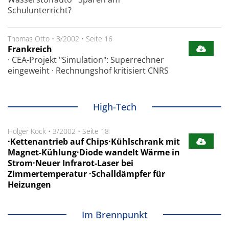
Schulunterricht?
Thomas Otto
•
3/2002
•
Seite 16
Frankreich
· CEA-Projekt "Simulation": Superrechner
eingeweiht · Rechnungshof kritisiert CNRS
High-Tech
Holger Kock
•
3/2002
•
Seite 18
·Kettenantrieb auf Chips·Kühlschrank mit
Magnet-Kühlung·Diode wandelt Wärme in
Strom·Neuer Infrarot-Laser bei
Zimmertemperatur ·Schalldämpfer für
Heizungen
Im Brennpunkt