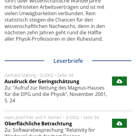
führt über wissenschaftliche Wanderjahre
mit befristeten Arbeitsverträgen und ist mit
vielen Unwägbarkeiten verbunden. Rein
statistisch steigen die Chancen für den
wissenschaftlichen Nachwuchs, denn in den
nächsten zehn Jahren geht rund die Hälfte
aller Physik-Professoren in den Ruhestand.
Leserbriefe
Gerhard Glatting
•
3/2002
•
Seite 34
Ausdruck der Geringschätzung
Zu: "Aufruf zur Rettung des Magnus-Hauses
für die DPG und die Physik", November 2001,
S. 24
Hans-Josef Patt und P. Nemec
•
3/2002
•
Seite 34
Oberflächliche Betrachtung
Zu: Softwarebesprechung "Relativity for