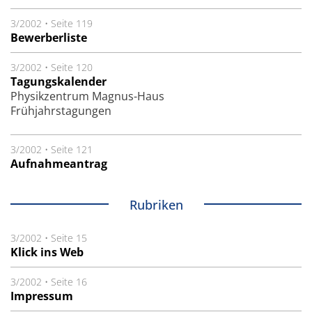
3/2002
•
Seite 119
Bewerberliste
3/2002
•
Seite 120
Tagungskalender
Physikzentrum Magnus-Haus
Frühjahrstagungen
3/2002
•
Seite 121
Aufnahmeantrag
Rubriken
3/2002
•
Seite 15
Klick ins Web
3/2002
•
Seite 16
Impressum