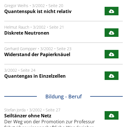
Gregor Weihs
•
3/2002
•
Seite 20
Quantenspuk ist nicht relativ
Helmut Rauch
•
3/2002
•
Seite 21
Diskrete Neutronen
Gerhard Gompper
•
3/2002
•
Seite 23
Widerstand der Papierknäuel
3/2002
•
Seite 24
Quantengas in Einzelzellen
Bildung - Beruf
Stefan Jorda
•
3/2002
•
Seite 27
Seiltänzer ohne Netz
Der Weg von der Promotion zur Professur