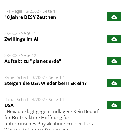
Ilka Flegel
•
3/2002
•
Seite 11
10 Jahre DESY Zeuthen
3/2002
•
Seite 11
Zwillinge im All
3/2002
•
Seite 12
Auftakt zu "planet erde"
Rainer Scharf
•
3/2002
•
Seite 12
Steigen die USA wieder bei ITER ein?
Rainer Scharf
•
3/2002
•
Seite 14
USA
· Nevada klagt gegen Endlager · Kein Bedarf
für Brutreaktor · Hoffnung für
unterirdisches Physiklabor · Freiheit fürs
Wasserstoffauto · Sparen am