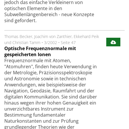
jedoch das einfache Verkleinern von
optischen Elemente in den
Subwellenlängenbereich - neue Konzepte
sind gefordert.
Thomas Becker, Joachim von Zanthier, Ekkehard Peik
und Christian Tamm
•
3/2002
•
Seite 47
Optische Frequenznormale mit
gespeicherten Ionen
Frequenznormale mit Atomen,
"Atomuhren", finden heute Verwendung in
der Metrologie, Präzisionsspektroskopie
und Astronomie sowie in technischen
Anwendungen, wie beispielsweise der
Navigation, Geodäsie, Raumfahrt und der
digitalen Kommunikation. Sie sind darüber
hinaus wegen ihrer hohen Genauigkeit ein
unverzichtbares Instrument zur
Bestimmung fundamentaler
Naturkonstanten und zur Prüfung
grundlegender Theorien wie der