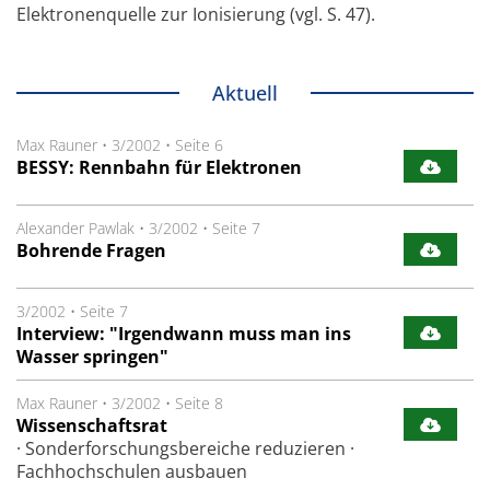
Elektronenquelle zur Ionisierung (vgl. S. 47).
Aktuell
Max Rauner
•
3/2002
•
Seite 6
BESSY: Rennbahn für Elektronen
Alexander Pawlak
•
3/2002
•
Seite 7
Bohrende Fragen
3/2002
•
Seite 7
Interview: "Irgendwann muss man ins
Wasser springen"
Max Rauner
•
3/2002
•
Seite 8
Wissenschaftsrat
· Sonderforschungsbereiche reduzieren ·
Fachhochschulen ausbauen