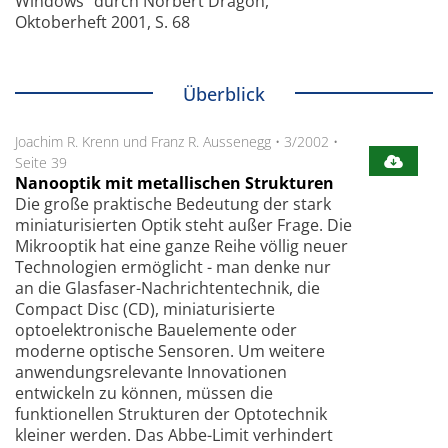
Windows" durch Norbert Dragon,
Oktoberheft 2001, S. 68
Überblick
Joachim R. Krenn und Franz R. Aussenegg
•
3/2002
•
Seite 39
Nanooptik mit metallischen Strukturen
Die große praktische Bedeutung der stark
miniaturisierten Optik steht außer Frage. Die
Mikrooptik hat eine ganze Reihe völlig neuer
Technologien ermöglicht - man denke nur
an die Glasfaser-Nachrichtentechnik, die
Compact Disc (CD), miniaturisierte
optoelektronische Bauelemente oder
moderne optische Sensoren. Um weitere
anwendungsrelevante Innovationen
entwickeln zu können, müssen die
funktionellen Strukturen der Optotechnik
kleiner werden. Das Abbe-Limit verhindert