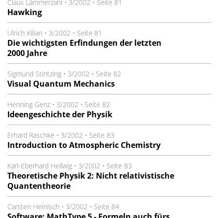
Claus Lämmerzahl
•
3/2002
•
Seite 81
Hawking
Ulrich Kilian
•
3/2002
•
Seite 81
Die wichtigsten Erfindungen der letzten
2000 Jahre
Sigmund Stintzing
•
3/2002
•
Seite 82
Visual Quantum Mechanics
Henning Genz
•
3/2002
•
Seite 82
Ideengeschichte der Physik
Erhard Raschke
•
3/2002
•
Seite 83
Introduction to Atmospheric Chemistry
Karl-Eberhard Hellwig
•
3/2002
•
Seite 83
Theoretische Physik 2: Nicht relativistische
Quantentheorie
Carsten Heinisch
•
3/2002
•
Seite 84
Software: MathType 5 - Formeln auch fürs