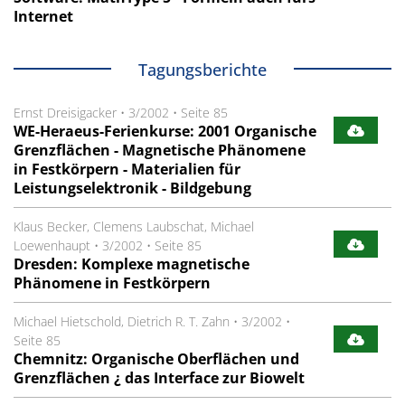
Internet
Tagungsberichte
Ernst Dreisigacker
•
3/2002
•
Seite 85
WE-Heraeus-Ferienkurse: 2001 Organische
Grenzflächen - Magnetische Phänomene
in Festkörpern - Materialien für
Leistungselektronik - Bildgebung
Klaus Becker, Clemens Laubschat, Michael
Loewenhaupt
•
3/2002
•
Seite 85
Dresden: Komplexe magnetische
Phänomene in Festkörpern
Michael Hietschold, Dietrich R. T. Zahn
•
3/2002
•
Seite 85
Chemnitz: Organische Oberflächen und
Grenzflächen ¿ das Interface zur Biowelt