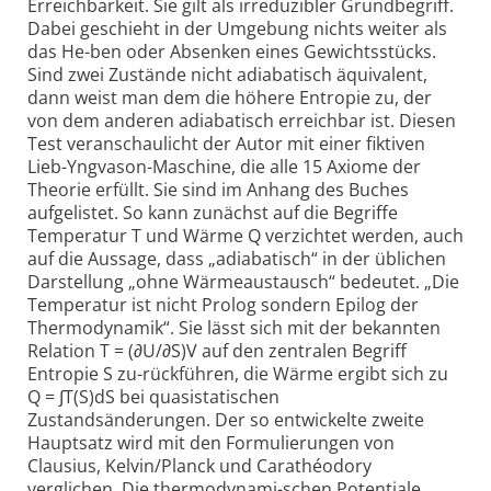
Erreichbarkeit. Sie gilt als irreduzibler Grundbegriff.
Dabei geschieht in der Umgebung nichts weiter als
das He-ben oder Absenken eines Gewichtsstücks.
Sind zwei Zustände nicht adiabatisch äquivalent,
dann weist man dem die höhere Entropie zu, der
von dem anderen adiabatisch erreichbar ist. Diesen
Test veranschaulicht der Autor mit einer fiktiven
Lieb-Yngvason-Maschine, die alle 15 Axiome der
Theorie erfüllt. Sie sind im Anhang des Buches
aufgelistet. So kann zunächst auf die Begriffe
Temperatur T und Wärme Q verzichtet werden, auch
auf die Aussage, dass „adiabatisch“ in der üblichen
Darstellung „ohne Wärmeaustausch“ bedeutet. „Die
Temperatur ist nicht Prolog sondern Epilog der
Thermodynamik“. Sie lässt sich mit der bekannten
Relation T = (∂U/∂S)V auf den zentralen Begriff
Entropie S zu-rückführen, die Wärme ergibt sich zu
Q = ∫T(S)dS bei quasistatischen
Zustandsänderungen. Der so entwickelte zweite
Hauptsatz wird mit den Formulierungen von
Clausius, Kelvin/Planck und Carathéodory
verglichen. Die thermodynami-schen Potentiale