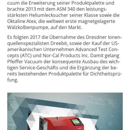
cuum die Er­weite­rung seiner Pro­dukt­pa­lette und
brachte 2013 mit dem ASM 340 den leis­tungs­
stärksten Heli­um­leck­su­cher seiner Klasse sowie die
Okta­line Atex, die welt­weit erste mag­netge­la­gerte
Wälz­kol­ben­pumpe, auf den Markt.
Es folg­ten 2017 die Über­nahme des Dres­dner Ionen­
quel­len­spezi­alis­ten Dree­bit, sowie der Kauf der US-
ame­rikani­schen Unter­neh­men Ad­van­ced Test Con­
cepts (ATC) und Nor-Cal Pro­ducts Inc. Damit ge­lang
Pfeif­fer Va­cuum der kon­se­quente Aus­bau des wich­
tigen Ser­vice-Ge­schäfts und die Er­gän­zung der be­
reits beste­hen­den Pro­dukt­pa­lette für Dicht­heits­prü­
fung.