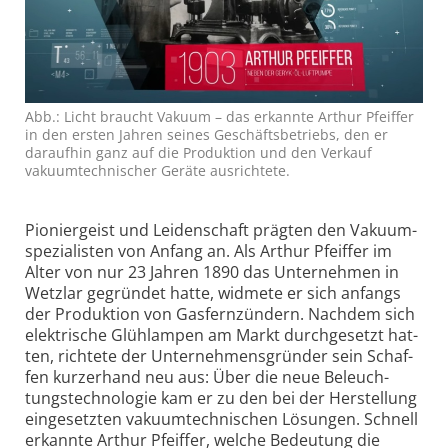
Abb.: Licht braucht Vakuum – das erkannte Arthur Pfeiffer
in den ersten Jah­ren seines Ge­schäfts­be­triebs, den er
darauf­hin ganz auf die Pro­duk­tion und den Ver­kauf
vakuum­tech­nischer Geräte aus­richtete.
Pi­onier­geist und Lei­den­schaft präg­ten den Vaku­um­
spezi­alis­ten von An­fang an. Als Arthur Pfeif­fer im
Alter von nur 23 Jah­ren 1890 das Unter­neh­men in
Wetz­lar ge­grün­det hatte, wid­mete er sich an­fangs
der Pro­duk­tion von Gas­fern­zün­dern. Nach­dem sich
elekt­rische Glüh­lam­pen am Markt durch­ge­setzt hat­
ten, rich­tete der Unter­neh­mens­grün­der sein Schaf­
fen kur­zer­hand neu aus: Über die neue Be­leuch­
tungs­tech­nolo­gie kam er zu den bei der Her­stel­lung
einge­setz­ten vaku­um­tech­ni­schen Lö­sun­gen. Schnell
er­kannte Arthur Pfeif­fer, wel­che Be­deu­tung die