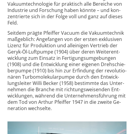
Vaku­um­tech­nolo­gie für prak­tisch alle Berei­che von
In­dust­rie und For­schung ha­ben könnte – und kon­
zentrierte sich in der Folge voll und ganz auf dieses
Feld.
Seitdem prägte Pfeif­fer Va­cuum die Vaku­um­tech­nik
maß­geb­lich: Ange­fan­gen von der ersten exklu­siven
Lizenz für Pro­duk­tion und allei­nigen Ver­trieb der
Geryk-Öl-Luft­pumpe (1904) über deren Wei­ter­ent­
wick­lung zum Ein­satz in Ferti­gungsumge­bun­gen
(1908) und die Ent­wick­lung einer eige­nen Dreh­schie­
ber­pumpe (1910) bis hin zur Er­fin­dung der revo­lutio­
nären Tur­bo­mole­kular­pumpe durch den Ent­wick­
lungs­leiter Willi Be­cker (1958) be­stimmte das Unter­
neh­men die Bran­che mit rich­tungs­wei­sen­den Ent­
wick­lun­gen, wäh­rend die Unter­neh­mens­füh­rung mit
dem Tod von Arthur Pfeif­fer 1947 in die zweite Ge­
nera­tion wech­selte.