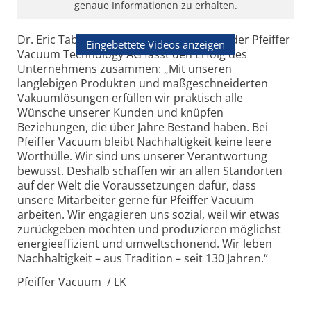
genaue Informationen zu erhalten.
Dr. Eric Taberlet, Vorstandsvorsitzender der Pfeiffer
Eingebettete Videos anzeigen
Vacuum Technology AG fasst den Erfolg des
Unternehmens zusammen: „Mit unseren
langlebigen Produkten und maßgeschneiderten
Vakuumlösungen erfüllen wir praktisch alle
Wünsche unserer Kunden und knüpfen
Beziehungen, die über Jahre Bestand haben. Bei
Pfeiffer Vacuum bleibt Nachhaltigkeit keine leere
Worthülle. Wir sind uns unserer Verantwortung
bewusst. Deshalb schaffen wir an allen Standorten
auf der Welt die Voraussetzungen dafür, dass
unsere Mitarbeiter gerne für Pfeiffer Vacuum
arbeiten. Wir engagieren uns sozial, weil wir etwas
zurückgeben möchten und produzieren möglichst
energieeffizient und umweltschonend. Wir leben
Nachhaltigkeit – aus Tradition – seit 130 Jahren.“
Pfeiffer Vacuum / LK