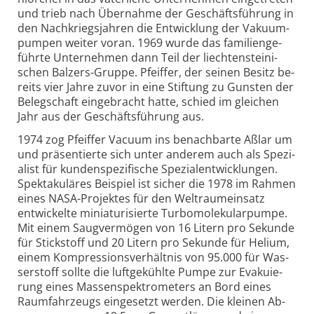
und trieb nach Über­nahme der Ge­schäftsfüh­rung in
den Nach­kriegsjahren die Ent­wick­lung der Vaku­um­
pum­pen weiter voran. 1969 wurde das fami­lien­ge­
führte Unter­neh­men dann Teil der liech­ten­steini­
schen Bal­zers-Gruppe. Pfeif­fer, der sei­nen Besitz be­
reits vier Jahre zuvor in eine Stif­tung zu Guns­ten der
Beleg­schaft einge­bracht hatte, schied im glei­chen
Jahr aus der Ge­schäftsfüh­rung aus.
1974 zog Pfeif­fer Va­cuum ins be­nach­barte Aßlar um
und prä­sen­tierte sich unter ande­rem auch als Spezi­
alist für kun­den­spezi­fische Spezi­alent­wick­lun­gen.
Spek­taku­läres Bei­spiel ist si­cher die 1978 im Rah­men
eines NASA-Pro­jektes für den Welt­raum­ein­satz
entwi­ckelte minia­turi­sierte Tur­bo­mole­kular­pumpe.
Mit einem Saug­ver­mö­gen von 16 Li­tern pro Se­kunde
für Stick­stoff und 20 Li­tern pro Se­kunde für He­lium,
einem Kom­pres­sions­ver­hält­nis von 95.000 für Was­
ser­stoff sollte die luft­ge­kühlte Pumpe zur Eva­kuie­
rung eines Mas­sen­spekt­rome­ters an Bord eines
Raum­fahr­zeugs einge­setzt wer­den. Die klei­nen Ab­