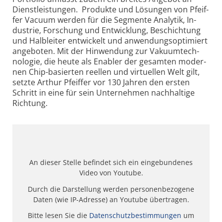
Dienstleis­tun­gen. Pro­dukte und Lö­sun­gen von Pfeif­
fer Va­cuum wer­den für die Seg­mente Analy­tik, In­
dust­rie, For­schung und Ent­wick­lung, Be­schichtung
und Halb­leiter entwi­ckelt und an­wen­dungsopti­miert
ange­bo­ten. Mit der Hin­wen­dung zur Vaku­um­tech­
nolo­gie, die heute als Enab­ler der ge­sam­ten mo­der­
nen Chip-ba­sier­ten reel­len und virtu­ellen Welt gilt,
setzte Arthur Pfeif­fer vor 130 Jah­ren den ersten
Schritt in eine für sein Unter­neh­men nach­hal­tige
Rich­tung.
An dieser Stelle befindet sich ein eingebundenes
Video von Youtube.
Durch die Darstellung werden personenbezogene
Daten (wie IP-Adresse) an Youtube übertragen.
Bitte lesen Sie die
Datenschutzbestimmungen
um