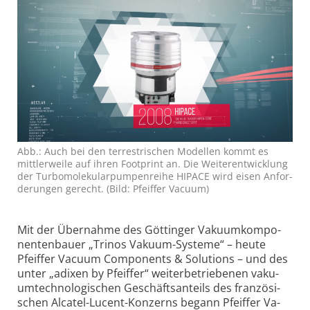
Abb.: Auch bei den terres­trischen Modellen kommt es
mittler­weile auf ihren Foot­print an. Die Weiter­ent­wick­lung
der Turbo­mole­kular­pum­pen­reihe HIPACE wird eisen An­for­
de­run­gen gerecht. (Bild: Pfeiffer Vacuum)
Mit der Über­nahme des Göt­tinger Vaku­um­kom­po­
nen­ten­bauer „Tri­nos Va­kuum-Sys­teme“ – heute
Pfeif­fer Va­cuum Com­po­nents & Solu­tions – und des
unter „adi­xen by Pfeif­fer“ wei­terbe­trie­benen vaku­
um­tech­nolo­gi­schen Ge­schäftsan­teils des fran­zösi­
schen Al­catel-Lucent-Kon­zerns be­gann Pfeif­fer Va­