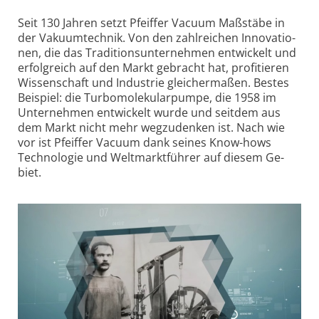
Seit 130 Jah­ren setzt Pfeif­fer Va­cuum Maß­stäbe in
der Vaku­um­tech­nik. Von den zahl­rei­chen Inno­vatio­
nen, die das Tradi­tions­unter­neh­men entwi­ckelt und
er­folg­reich auf den Markt ge­bracht hat, profi­tieren
Wis­sen­schaft und In­dust­rie gleicherma­ßen. Bestes
Bei­spiel: die Tur­bo­mole­kular­pumpe, die 1958 im
Unter­neh­men entwi­ckelt wurde und seit­dem aus
dem Markt nicht mehr weg­zu­den­ken ist. Nach wie
vor ist Pfeif­fer Va­cuum dank seines Know-hows
Tech­nolo­gie und Welt­marktführer auf die­sem Ge­
biet.