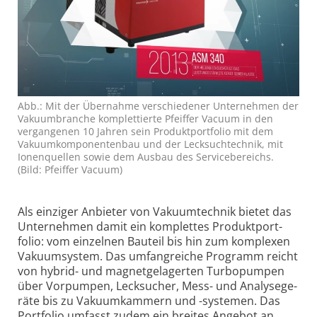
Abb.: Mit der Über­nahme verschiedener Unter­nehmen der
Vakuum­branche kom­plet­tierte Pfeiffer Vacuum in den
vergan­genen 10 Jahren sein Produkt­port­folio mit dem
Vakuum­kompo­nen­ten­bau und der Leck­such­technik, mit
Ionen­quellen sowie dem Ausbau des Service­bereichs.
(Bild: Pfeiffer Vacuum)
Als ein­ziger An­bieter von Vaku­um­tech­nik bietet das
Unter­neh­men damit ein kom­plet­tes Pro­dukt­port­
folio: vom ein­zel­nen Bau­teil bis hin zum kom­ple­xen
Vaku­umsystem. Das um­fang­reiche Pro­gramm reicht
von hyb­rid- und mag­netge­lager­ten Tur­bo­pum­pen
über Vor­pum­pen, Leck­su­cher, Mess- und Analy­sege­
räte bis zu Vaku­um­kam­mern und -syste­men. Das
Port­folio um­fasst zu­dem ein brei­tes Ange­bot an