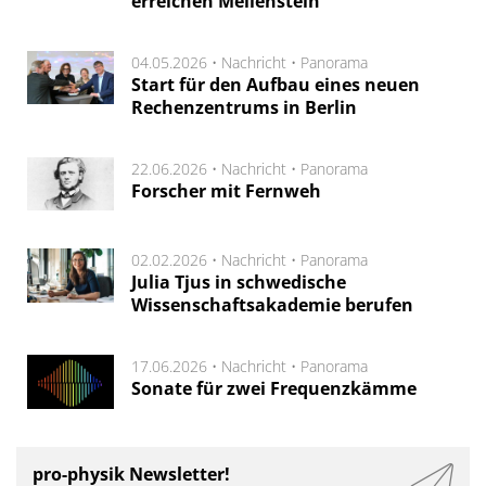
erreichen Meilenstein
04.05.2026 •
Nachricht
•
Panorama
Start für den Aufbau eines neuen
Rechenzentrums in Berlin
22.06.2026 •
Nachricht
•
Panorama
Forscher mit Fernweh
02.02.2026 •
Nachricht
•
Panorama
Julia Tjus in schwedische
Wissenschaftsakademie berufen
17.06.2026 •
Nachricht
•
Panorama
Sonate für zwei Frequenzkämme
pro-physik Newsletter!