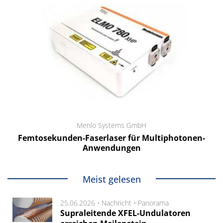
Menlo Systems GmbH
Femtosekunden-Faserlaser für Multiphotonen-
Anwendungen
Meist gelesen
25.06.2026 •
Nachricht
•
Panorama
Supraleitende XFEL-Undulatoren