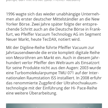
1996 wagte sich das wie­der unab­hän­gige Unter­neh­
men als erster deut­scher Mit­tel­ständ­ler an die New
Yor­ker Börse. Zwei Jahre später folgte der ent­spre­
chende Schritt auch an die Deut­sche Börse in Frank­
furt, wo Pfeif­fer Va­cuum Tech­no­logy AG im Seg­ment
Neuer Markt, heute TecDAX, no­tiert wird.
Mit der Digi­line-Reihe führte Pfeif­fer Va­cuum zur
Jahr­tau­send­wende die erste kom­plett digi­tale Reihe
von Mess­röh­ren am Markt ein. Auch in die­sem Jahr­
hun­dert verlor Pfeif­fer den Welt­raum als Ein­satz­ort
für seine Pro­dukte nicht aus den Au­gen: 2003 wurde
eine Tur­bo­mole­kular­pumpe TMU 071 auf der Inter­
natio­nalen Raum­sta­tion ISS in­stal­liert. In 2008 erfuhr
das re­nom­mierte Zug­pferd der Ultra­hoch­vaku­um­
tech­nolo­gie mit der Ein­füh­rung der Hi- Pace-Reihe
eine wei­tere Über­arbei­tung.