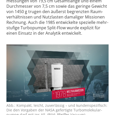
mes­sun­gen von 19,5 cm Ge­samt­länge und einem
Durchmes­ser von 7,5 cm sowie das ge­ringe Ge­wicht
von 1450 g tru­gen den äu­ßerst be­grenz­ten Raum­
ver­hält­nissen und Nutz­lasten dama­liger Missi­onen
Rech­nung. Auch die 1985 entwi­ckelte spezi­elle mehr­
stu­fige Tur­bo­pumpe Split-Flow wurde expli­zit für
einen Ein­satz in der Analy­tik entwi­ckelt.
Abb.: Kompakt, leicht, zuver­lässig – und kunden­spezifisch:
Die den Vor­gaben der NASA gefer­tigte Turbo­mole­kular­
pumpe darf mit ins All. (Bild: Pfeiffer Vacuum)