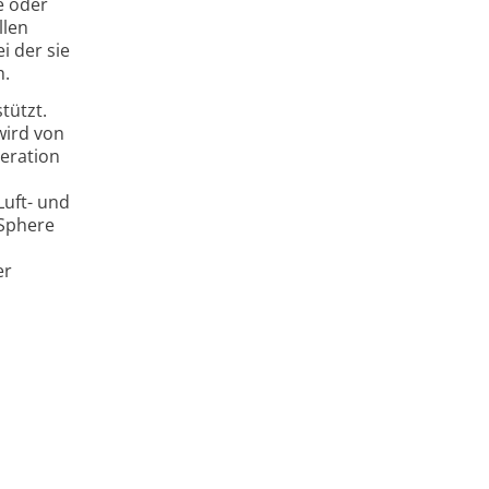
e oder
llen
i der sie
h.
tützt.
wird von
peration
Luft- und
 Sphere
er