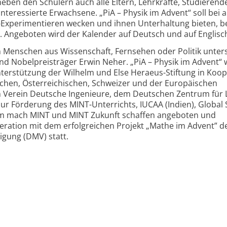
eben den Schülern auch alle Eltern, Lehrkräfte, Studierend
eressierte Erwachsene. „PiA – Physik im Advent“ soll bei a
Experimentieren wecken und ihnen Unterhaltung bieten, be
n. Angeboten wird der Kalender auf Deutsch und auf Englisc
n Menschen aus Wissenschaft, Fernsehen oder Politik unters
nd Nobel­preisträger Erwin Neher. „PiA – Physik im Advent“ 
nterstützung der Wilhelm und Else Heraeus-Stiftung in Koo
schen, Österreichischen, Schweizer und der Europäischen
m Verein Deutsche Ingenieure, dem Deutschen Zentrum für 
 Förderung des MINT-Unterrichts, IUCAA (Indien), Global
mm mach MINT und MINT Zukunft schaffen angeboten und
eration mit dem erfolg­reichen Projekt „Mathe im Advent” d
gung (DMV) statt.