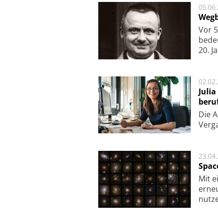
05.06
Wegb
Vor 5
bede
20. J
02.02
Juli
beru
Die As
Ver­g
23.04
Spac
Mit e
erneu
nutze