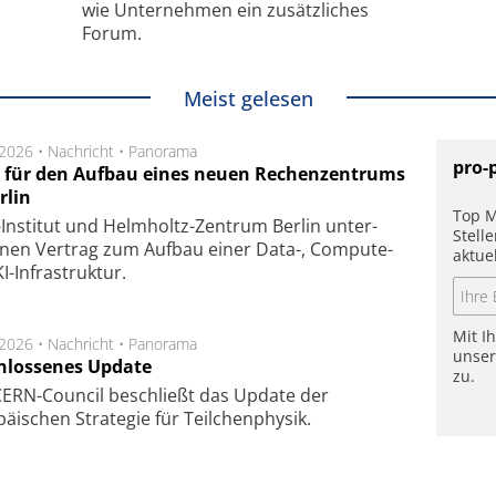
wie Unternehmen ein zusätzliches
Forum.
Meist gelesen
.2026 •
Nachricht
•
Panorama
pro-
t für den Aufbau eines neuen Rechenzentrums
rlin
Top M
Insti­tut und Helm­holtz-Zen­trum Ber­lin un­ter­
Stell
­nen Ver­trag zum Auf­bau einer Data-, Compute-
aktue
I-Infra­struk­tur.
Mit I
.2026 •
Nachricht
•
Panorama
unse
hlossenes Update
zu.
CERN-Council beschließt das Update der
äischen Strategie für Teilchenphysik.