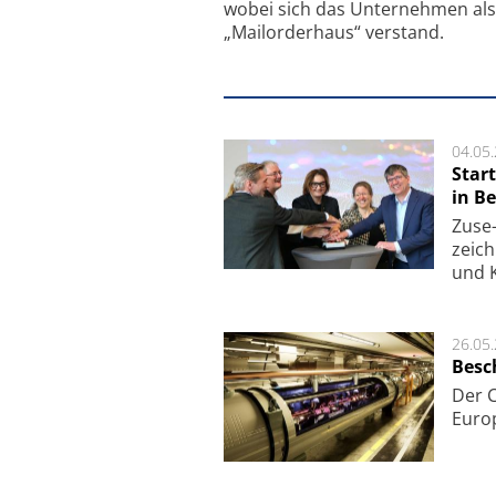
wobei sich das Unternehmen als
„Mailorderhaus“ verstand.
04.05
Star
in Be
Zuse-
zeich
und K
26.05
Besc
Der 
Europ