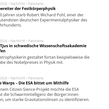
.2026 •
Nachricht
•
Panorama
ereiter der Festkörperphysik
0 Jahren starb Robert Wichard Pohl, einer der
utendsten deutschen Experimentalphysiker des
ahrhunderts.
.2026 •
Nachricht
•
Panorama
a Tjus in schwedische Wissenschaftsakademie
fen
tro­physi­kerin ge­stal­tet fort­an bei­spiels­wei­se die
a­be des Nobel­prei­ses in Phy­sik mit.
.2026 •
Nachricht
•
Panorama
e Warps – Die ESA bittet um Mithilfe
inem Citizen-Sience-Projekt möchte die ESA
t die Schwarmintelligenz der Bürger:innen
n, um starke Gravitationslinsen zu identifizieren.