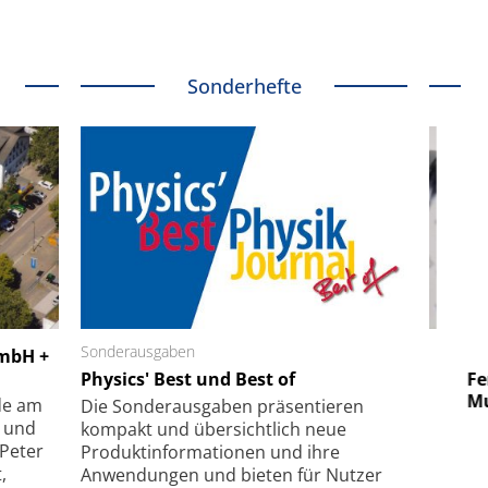
Sonderhefte
 GmbH
Sonderausgaben
SmarAct GmbH
GmbH +
uper-
Physics' Best und Best of
Elektronenmikroskopie auf
Fem
hanismus
kleinstem Raum
Mu
de am
Die Sonder­ausgaben präsentieren
- und
kompakt und übersichtlich neue
 Peter
Produkt­informationen und ihre
,
Anwendungen und bieten für Nutzer