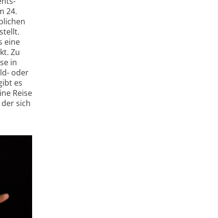
ents­
m 24.
blichen
tellt.
s eine
kt. Zu
se in
ld- oder
ibt es
ine Reise
 der sich