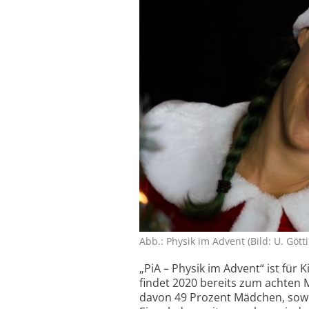
Abb.: Physik im Advent (Bild: U. Gött
„PiA – Physik im Advent“ ist für 
findet 2020 bereits zum achten M
davon 49 Prozent Mädchen, sowie