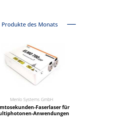
Produkte des Monats
Menlo Systems GmbH
RCT Reichelt Chemietechnik
tosekunden-Faserlaser für
Ein Unternehmen für I
ltiphotonen-Anwendungen