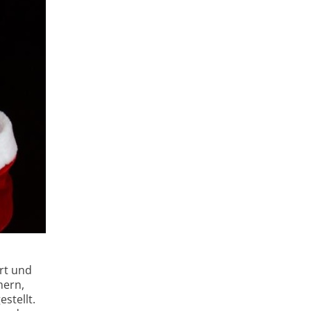
ert und
mern,
stellt.