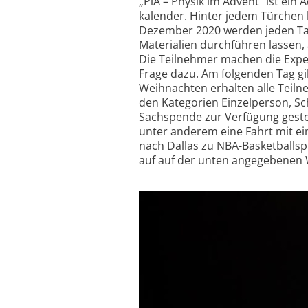
„PiA – Physik im Advent“ ist ein
kalender. Hinter jedem Türchen 
Dezember 2020 werden jeden Tag 
Materialien durch­führen lassen,
Die Teilnehmer machen die Expe
Frage dazu. Am folgenden Tag gib
Weihnachten erhalten alle Teiln
den Kategorien Einzel­person, Sc
Sach­spende zur Verfügung geste
unter anderem eine Fahrt mit ein
nach Dallas zu NBA-Basketball­sp
auf auf der unten angegebenen W