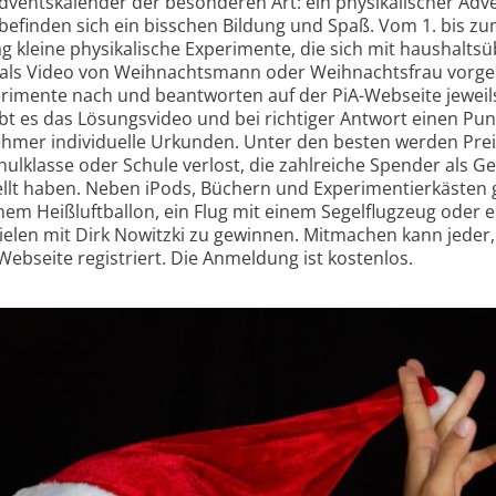
 Advents­kalender der besonderen Art: ein physikalischer Adv
befinden sich ein bisschen Bildung und Spaß. Vom 1. bis zu
kleine physikalische Experimente, die sich mit haushaltsü
 als Video von Weihnachts­mann oder Weihnachts­frau vorges
rimente nach und beantworten auf der PiA-Webseite jeweil
t es das Lösungs­video und bei richtiger Antwort einen Pun
ehmer individuelle Urkunden. Unter den besten werden Prei
hulklasse oder Schule verlost, die zahlreiche Spender als Ge
llt haben. Neben iPods, Büchern und Experimentier­kästen g
em Heißluft­ballon, ein Flug mit einem Segelflugzeug oder e
ielen mit Dirk Nowitzki zu gewinnen. Mitmachen kann jeder,
ebseite registriert. Die Anmeldung ist kostenlos.