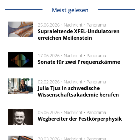
Meist gelesen
25.06.2026 •
Nachricht
•
Panorama
Supraleitende XFEL-Undulatoren
erreichen Meilenstein
17.06.2026 •
Nachricht
•
Panorama
Sonate für zwei Frequenzkämme
02.02.2026 •
Nachricht
•
Panorama
Julia Tjus in schwedische
Wissenschaftsakademie berufen
05.06.2026 •
Nachricht
•
Panorama
Wegbereiter der Festkörperphysik
30.03.2026 •
Nachricht
•
Panorama