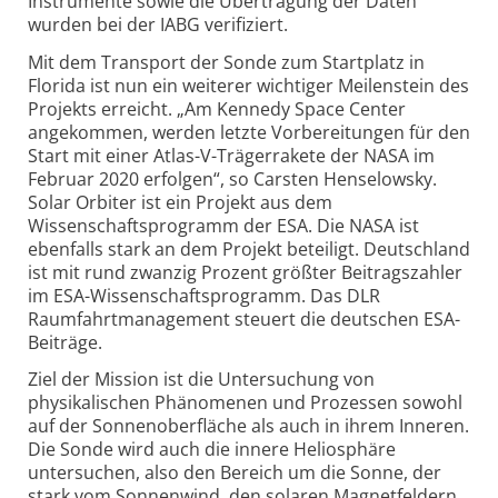
Instrumente sowie die Übertragung der Daten
wurden bei der IABG verifiziert.
Mit dem Transport der Sonde zum Startplatz in
Florida ist nun ein weiterer wichtiger Meilenstein des
Projekts erreicht. „Am Kennedy Space Center
angekommen, werden letzte Vorbereitungen für den
Start mit einer Atlas-V-Trägerrakete der NASA im
Februar 2020 erfolgen“, so Carsten Henselowsky.
Solar Orbiter ist ein Projekt aus dem
Wissenschaftsprogramm der ESA. Die NASA ist
ebenfalls stark an dem Projekt beteiligt. Deutschland
ist mit rund zwanzig Prozent größter Beitragszahler
im ESA-Wissenschafts­programm. Das DLR
Raumfahrt­management steuert die deutschen ESA-
Beiträge.
Ziel der Mission ist die Untersuchung von
physikalischen Phänomenen und Prozessen sowohl
auf der Sonnen­oberfläche als auch in ihrem Inneren.
Die Sonde wird auch die innere Heliosphäre
untersuchen, also den Bereich um die Sonne, der
stark vom Sonnenwind, den solaren Magnetfeldern