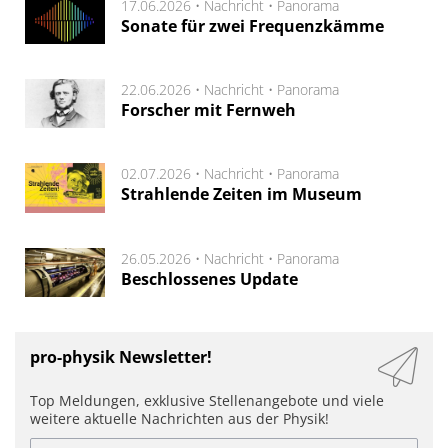
17.06.2026 •
Nachricht
•
Panorama
Sonate für zwei Frequenzkämme
22.06.2026 •
Nachricht
•
Panorama
Forscher mit Fernweh
02.07.2026 •
Nachricht
•
Panorama
Strahlende Zeiten im Museum
26.05.2026 •
Nachricht
•
Panorama
Beschlossenes Update
pro-physik Newsletter!
Top Meldungen, exklusive Stellenangebote und viele
weitere aktuelle Nachrichten aus der Physik!