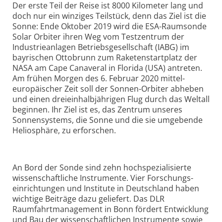
Der erste Teil der Reise ist 8000 Kilometer lang und
doch nur ein winziges Teilstück, denn das Ziel ist die
Sonne: Ende Oktober 2019 wird die ESA-Raumsonde
Solar Orbiter ihren Weg vom Testzentrum der
Industrie­anlagen Betriebs­gesellschaft (IABG) im
bayrischen Ottobrunn zum Raketenstartplatz der
NASA am Cape Canaveral in Florida (USA) antreten.
Am frühen Morgen des 6. Februar 2020 mittel­
europäischer Zeit soll der Sonnen-Orbiter abheben
und einen drei­einhalb­jährigen Flug durch das Weltall
beginnen. Ihr Ziel ist es, das Zentrum unseres
Sonnen­systems, die Sonne und die sie umgebende
Heliosphäre, zu erforschen.
An Bord der Sonde sind zehn hoch­spezialisierte
wissenschaftliche Instrumente. Vier Forschungs­
einrichtungen und Institute in Deutschland haben
wichtige Beiträge dazu geliefert. Das DLR
Raumfahrtmanagement in Bonn fördert Entwicklung
und Bau der wissenschaftlichen Instrumente sowie