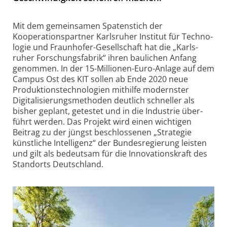
Mit dem gemeinsamen Spatenstich der
Kooperationspartner Karls­ruher Institut für Techno­
logie und Fraun­hofer-Gesell­schaft hat die „Karls­
ruher Forschungs­fabrik“ ihren bau­lichen Anfang
genommen. In der 15-Millionen-Euro-Anlage auf dem
Campus Ost des KIT sollen ab Ende 2020 neue
Produk­tions­techno­logien mit­hilfe modernster
Digita­li­sie­rungs­methoden deut­lich schneller als
bisher geplant, getestet und in die Industrie über­
führt werden. Das Projekt wird einen wich­tigen
Beitrag zu der jüngst beschlos­senen „Strategie
künst­liche Intel­li­genz“ der Bundes­regie­rung leisten
und gilt als bedeut­sam für die Inno­va­tions­kraft des
Stand­orts Deutsch­land.