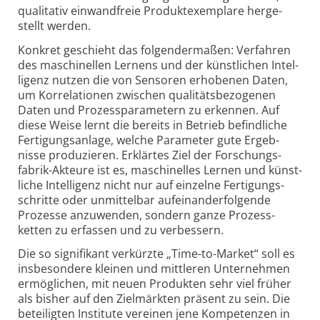
quali­tativ ein­wand­freie Produkt­exem­plare her­ge­
stellt werden.
Konkret geschieht das folgendermaßen: Verfahren
des maschi­nellen Lernens und der künst­lichen Intel­
li­genz nutzen die von Sensoren erhobenen Daten,
um Korre­la­tionen zwischen qualitäts­bezo­genen
Daten und Prozess­para­metern zu erkennen. Auf
diese Weise lernt die bereits in Betrieb befind­liche
Ferti­gungs­anlage, welche Para­meter gute Ergeb­
nisse produ­zieren. Erklärtes Ziel der Forschungs­
fabrik-Akteure ist es, maschi­nelles Lernen und künst­
liche Intel­li­genz nicht nur auf ein­zelne Ferti­gungs­
schritte oder unmittel­bar auf­ein­ander­folgende
Prozesse anzu­wenden, sondern ganze Prozess­
ketten zu erfassen und zu ver­bessern.
Die so signifikant verkürzte „Time-to-Market“ soll es
insbe­sondere kleinen und mitt­leren Unter­nehmen
ermög­lichen, mit neuen Produkten sehr viel früher
als bisher auf den Ziel­märkten präsent zu sein. Die
betei­ligten Institute ver­einen jene Kompe­tenzen in