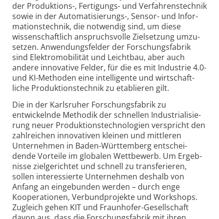
der Produk­tions-, Ferti­gungs- und Ver­fahrens­technik
sowie in der Auto­mati­sie­rungs-, Sensor- und Infor­
ma­tions­technik, die not­wendig sind, um diese
wissen­schaft­lich anspruchs­volle Ziel­setzung umzu­
setzen. Anwen­dungs­felder der Forschungs­fabrik
sind Elektro­mobi­lität und Leicht­bau, aber auch
andere inno­va­tive Felder, für die es mit Industrie 4.0-
und KI-Methoden eine intel­li­gente und wirt­schaft­
liche Produk­tions­technik zu etab­lieren gilt.
Die in der Karlsruher Forschungsfabrik zu
entwickelnde Methodik der schnellen Indus­tri­ali­sie­
rung neuer Produk­tions­techno­logien ver­spricht den
zahl­reichen inno­va­tiven kleinen und mitt­leren
Unter­nehmen in Baden-Württem­berg ent­schei­
dende Vor­teile im globalen Wett­bewerb. Um Ergeb­
nisse ziel­ge­richtet und schnell zu trans­fe­rieren,
sollen interes­sierte Unter­nehmen des­halb von
Anfang an ein­ge­bunden werden – durch enge
Koope­ra­tionen, Verbund­projekte und Work­shops.
Zugleich gehen KIT und Fraun­hofer-Gesell­schaft
davon aus, dass die Forschungs­fabrik mit ihren