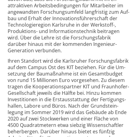
attrak­tiven Arbeits­bedin­gungen für Mit­arbeiter im
ange­wandten Forschungs­umfeld lang­fristig zum Auf­
bau und Erhalt der Inno­va­tions­führer­schaft der
Techno­logie­region Karls­ruhe in der Werk­stoff-,
Produk­tions- und Infor­ma­tions­technik beitragen
wird. Über die Lehre ist die Forschungs­fabrik
darüber hinaus mit der kommenden Inge­nieur-
Genera­tion ver­bunden.
Ihren Standort wird die Karlsruher Forschungsfabrik
auf dem Campus Ost des KIT beziehen. Für die Um­
setzung der Bau­maß­nahme ist ein Gesamt­budget
von rund 15 Milli­onen Euro vor­ge­sehen. Zu diesem
tragen die Koope­ra­tions­partner KIT und Fraun­hofer-
Gesell­schaft jeweils die Hälfte bei. Hinzu kommen
Investi­tionen in die Erst­aus­stat­tung der Ferti­gungs­
hallen, Labore und Büros. Nach der Grund­stein­
legung im Sommer 2019 wird das Gebäude ab Ende
2020 auf zwei Stock­werken und einer Fläche von
4500 Quadrat­metern etwa siebzig Wissen­schaftler
beher­bergen. Darüber hinaus bietet es fünfzig