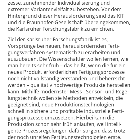
zesse, zuneh­mender Indivi­duali­sie­rung und
extremer Varianten­viel­falt zu bestehen. Vor dem
Hinter­grund dieser Heraus­forde­rung sind das KIT
und die Fraun­hofer-Gesell­schaft über­ein­ge­kommen,
die Karls­ruher Forschungs­fabrik zu errichten.
Ziel der Karlsruher Forschungsfabrik ist es,
Vorsprünge bei neuen, heraus­for­dernden Ferti­
gungs­ver­fahren syste­ma­tisch zu erar­beiten und
aus­zu­bauen. Die Wissen­schaftler wollen lernen, wie
man bereits sehr früh – das heißt, wenn die für ein
neues Produkt erforder­lichen Ferti­gungs­prozesse
noch nicht voll­ständig ver­standen und beherrscht
werden – quali­tativ hoch­wertige Produkte her­stellen
kann. Mit­hilfe modern­ster Mess-, Sensor- und Rege­
lungs­technik wollen sie Methoden ent­wickeln, die
geeignet sind, neue Produk­tions­techno­logien
schnell in sichere und profi­table indus­tri­elle Ferti­
gungs­prozesse umzu­setzen. Hierbei kann die
Produk­tion schon sehr früh anlaufen, weil intel­li­
gente Prozess­rege­lungen dafür sorgen, dass trotz
der noch unreifen Ferti­gungs­techno­logien erste,