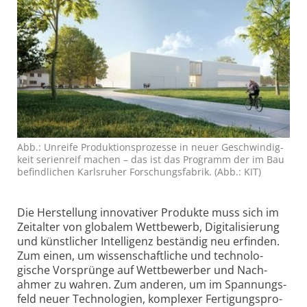
Abb.: Unreife Produktions­pro­zesse in neuer Geschwin­dig­
keit serien­reif machen – das ist das Pro­gramm der im Bau
befind­lichen Karls­ruher Forschungs­fabrik. (Abb.: KIT)
Die Herstellung innovativer Produkte muss sich im
Zeit­alter von globalem Wett­bewerb, Digita­li­sie­rung
und künst­licher Intel­li­genz beständig neu erfinden.
Zum einen, um wissen­schaft­liche und techno­lo­
gische Vor­sprünge auf Wett­bewerber und Nach­
ahmer zu wahren. Zum anderen, um im Span­nungs­
feld neuer Techno­logien, komplexer Ferti­gungs­pro­