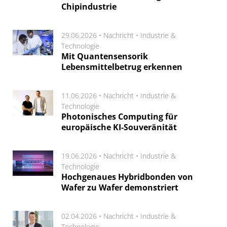
Chipindustrie
29.06.2026 •
Nachricht
•
Industrie &
Technologie
Mit Quantensensorik
Lebensmittelbetrug erkennen
11.06.2026 •
Nachricht
•
Industrie &
Technologie
Photonisches Computing für
europäische KI-Souveränität
19.06.2026 •
Nachricht
•
Industrie &
Technologie
Hochgenaues Hybridbonden von
Wafer zu Wafer demonstriert
02.04.2026 •
Nachricht
•
Industrie &
Technologie