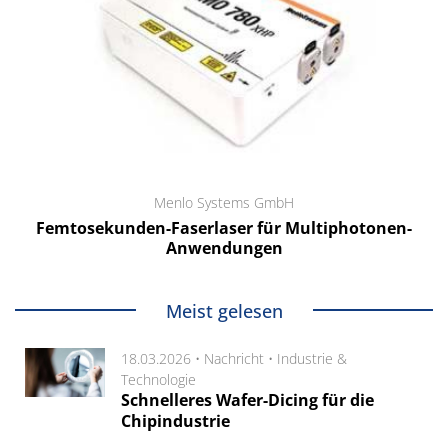
Menlo Systems GmbH
Femtosekunden-Faserlaser für Multiphotonen-
Anwendungen
Meist gelesen
18.03.2026 •
Nachricht
•
Industrie &
Technologie
Schnelleres Wafer-Dicing für die
Chipindustrie