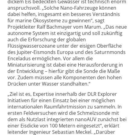
dickem Eis bedeckten Gewässer ist technisch enorm
anspruchsvoll. „Solche Nano-Fahrzeuge können
dabei helfen, insgesamt ein besseres Verständnis
für marine Ökosysteme zu gewinnen“, sagt
Projektleiter Ralf Bachmayer vom Marum. „Das neue
autonome System ist einzigartig und soll zukünftig
auch die Erforschung der globalen
Flüssigwasserozeane unter der eisigen Oberfläche
des Jupiter-Eismonds Europa und des Saturnmonds
Enceladus ermöglichen. Vor allem die
Miniaturisierung ist dabei eine Herausforderung in
der Entwicklung – hierfür gibt die Sonde die Maße
vor. Zudem müssen alle Komponenten den hohen
Drücken unter Wasser standhalten.“
„Ziel ist es, Expertise innerhalb der DLR Explorer
Initiativen für einen Einsatz bei einer möglichen
internationalen Raumfahrtmission zu sammeln. In
ersten Feldversuchen wird die Schmelzsonde mit
dem als Nutzlast integrierten nanoAUV zunächst bei
einer Eisdicke von 100 Metern eingesetzt“, erklärt
leitender Ingenieur Sebastian Meckel. „Darüber