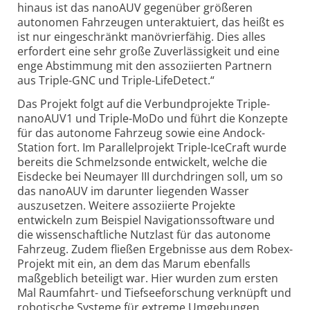
hinaus ist das nanoAUV gegenüber größeren
autonomen Fahrzeugen unteraktuiert, das heißt es
ist nur eingeschränkt manövrierfähig. Dies alles
erfordert eine sehr große Zuverlässigkeit und eine
enge Abstimmung mit den assoziierten Partnern
aus Triple-GNC und Triple-LifeDetect.“
Das Projekt folgt auf die Verbundprojekte Triple-
nanoAUV1 und Triple-MoDo und führt die Konzepte
für das autonome Fahrzeug sowie eine Andock-
Station fort. Im Parallelprojekt Triple-IceCraft wurde
bereits die Schmelzsonde entwickelt, welche die
Eisdecke bei Neumayer III durchdringen soll, um so
das nanoAUV im darunter liegenden Wasser
auszusetzen. Weitere assoziierte Projekte
entwickeln zum Beispiel Navigationssoftware und
die wissenschaftliche Nutzlast für das autonome
Fahrzeug. Zudem fließen Ergebnisse aus dem Robex-
Projekt mit ein, an dem das Marum ebenfalls
maßgeblich beteiligt war. Hier wurden zum ersten
Mal Raumfahrt- und Tiefseeforschung verknüpft und
robotische Systeme für extreme Umgebungen