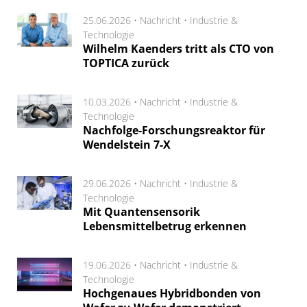
25.06.2026 •
Nachricht
•
Industrie &
Technologie
Wilhelm Kaenders tritt als CTO von
TOPTICA zurück
10.03.2026 •
Nachricht
•
Industrie &
Technologie
Nachfolge-Forschungsreaktor für
Wendelstein 7-X
29.06.2026 •
Nachricht
•
Industrie &
Technologie
Mit Quantensensorik
Lebensmittelbetrug erkennen
19.06.2026 •
Nachricht
•
Industrie &
Technologie
Hochgenaues Hybridbonden von