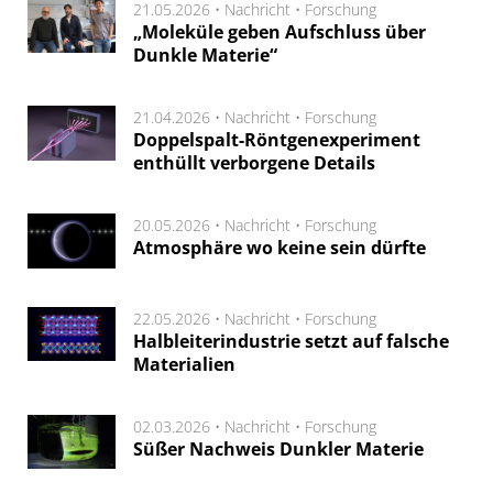
21.05.2026 •
Nachricht
•
Forschung
„Moleküle geben Aufschluss über
Dunkle Materie“
21.04.2026 •
Nachricht
•
Forschung
Doppelspalt-Röntgenexperiment
enthüllt verborgene Details
20.05.2026 •
Nachricht
•
Forschung
Atmosphäre wo keine sein dürfte
22.05.2026 •
Nachricht
•
Forschung
Halbleiterindustrie setzt auf falsche
Materialien
02.03.2026 •
Nachricht
•
Forschung
Süßer Nachweis Dunkler Materie