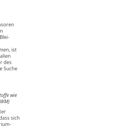
ensoren
on
Blei-
men, ist
alien
r des
ie Suche
toffe wie
 IWM)
ter
dass sich
rium-