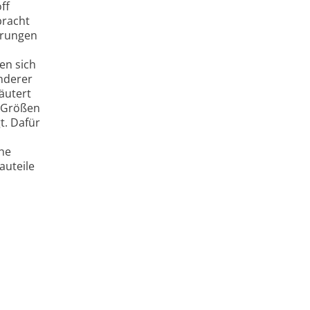
ff
bracht
erungen
en sich
anderer
läutert
r Größen
t. Dafür
che
auteile