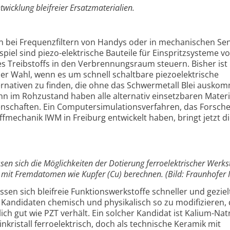
twicklung bleifreier Ersatzmaterialien.
man bei Frequenzfiltern von Handys oder in mechanischen S
spiel sind piezo-elektrische Bauteile für Einspritzsysteme v
s Treibstoffs in den Verbrennungsraum steuern. Bisher ist 
 der Wahl, wenn es um schnell schaltbare piezoelektrische
nativen zu finden, die ohne das Schwermetall Blei auskom
nn im Rohzustand haben alle alternativ einsetzbaren Materi
enschaften. Ein Computersimulationsverfahren, das Forsche
ffmechanik IWM in Freiburg entwickelt haben, bringt jetzt d
en sich die Möglichkeiten der Dotierung ferroelektrischer Werks
mit Fremdatomen wie Kupfer (Cu) berechnen. (Bild: Fraunhofer
sen sich bleifreie Funktionswerkstoffe schneller und geziel
le Kandidaten chemisch und physikalisch so zu modifizieren, 
ch gut wie PZT verhält. Ein solcher Kandidat ist Kalium-Nat
Einkristall ferroelektrisch, doch als technische Keramik mit