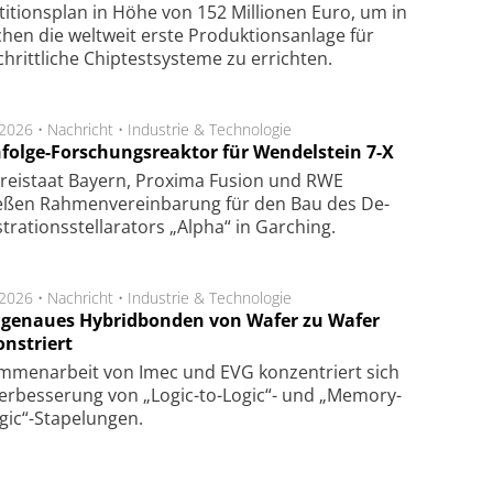
­ti­tions­plan in Höhe von 152 Mil­lio­nen Euro, um in
hen die welt­weit ers­te Pro­duk­tions­an­la­ge für
chritt­li­che Chip­test­sys­te­me zu er­rich­ten.
.2026 •
Nachricht
•
Industrie & Technologie
folge-Forschungsreaktor für Wendelstein 7-X
Frei­staat Bay­ern, Pro­xi­ma Fu­sion und RWE
eßen Rah­men­ver­ein­ba­rung für den Bau des De­
ra­tions­stel­la­ra­tors „Alpha“ in Gar­ching.
.2026 •
Nachricht
•
Industrie & Technologie
genaues Hybridbonden von Wafer zu Wafer
nstriert
m­men­arbeit von Imec und EVG kon­zen­triert sich
er­bes­se­rung von „Logic-to-Logic“- und „Memory-
gic“-Sta­pe­lungen.