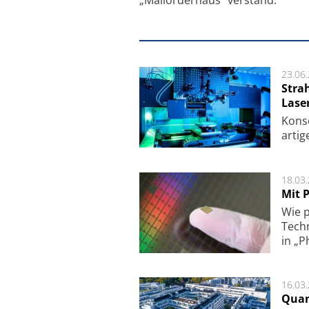
23.06
Stra
Lase
Kon­s
ar­ti­
18.03
Mit P
Wie p
Techn
in „P
16.03
Quan