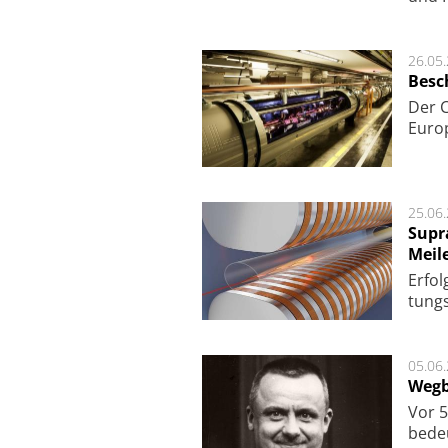
26.05
Besc
Der 
Europ
25.06
Supr
Meil
Er­fol
tungs­
05.06
Wegb
Vor 5
bede