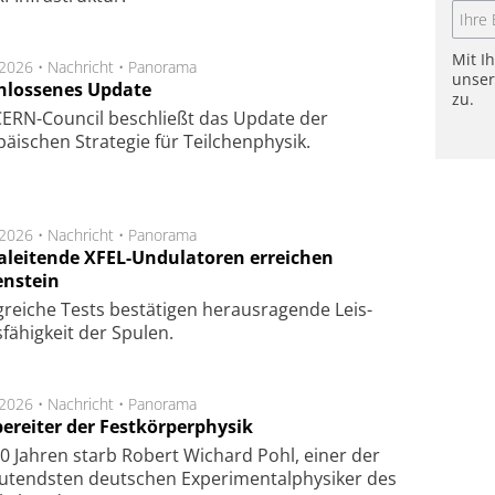
Mit I
.2026 •
Nachricht
•
Panorama
unse
hlossenes Update
zu.
CERN-Council beschließt das Update der
äischen Strategie für Teilchenphysik.
.2026 •
Nachricht
•
Panorama
aleitende XFEL-Undulatoren erreichen
enstein
g­rei­che Tests be­stä­ti­gen he­raus­ra­gen­de Leis­
fä­hig­keit der Spu­len.
.2026 •
Nachricht
•
Panorama
ereiter der Festkörperphysik
0 Jahren starb Robert Wichard Pohl, einer der
utendsten deutschen Experimentalphysiker des