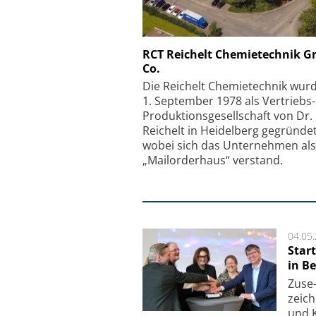
Schäfter + Kirchhoff
RCT Reichelt Chemietechnik 
Co.
Faserkoppler mit S
Feinfokussierungsmec
Die Reichelt Chemietechnik wur
1. September 1978 als Vertriebs
Produktionsgesellschaft von Dr.
Reichelt in Heidelberg gegründet
wobei sich das Unternehmen als
„Mailorderhaus“ verstand.
04.05
Star
in Be
Zuse-
zeich
und K