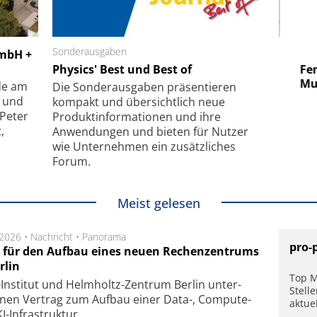
 GmbH
Sonderausgaben
SmarAct GmbH
GmbH +
uper-
Physics' Best und Best of
Elektronenmikroskopie auf
Fem
hanismus
kleinstem Raum
Mu
de am
Die Sonder­ausgaben präsentieren
- und
kompakt und übersichtlich neue
 Peter
Produkt­informationen und ihre
,
Anwendungen und bieten für Nutzer
wie Unternehmen ein zusätzliches
Forum.
Meist gelesen
.2026 •
Nachricht
•
Panorama
pro-
t für den Aufbau eines neuen Rechenzentrums
rlin
Top M
Insti­tut und Helm­holtz-Zen­trum Ber­lin un­ter­
Stell
­nen Ver­trag zum Auf­bau einer Data-, Compute-
aktue
I-Infra­struk­tur.