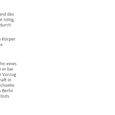
tand des
t nötig,
 durch
n Körper
ax
ohn eines
 er bei
n Vorzug
aft in
echselte
 Berlin
ituts