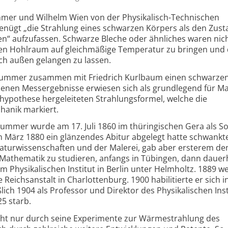
mer und Wilhelm Wien von der Physikalisch-Technischen
 genügt „die Strahlung eines schwarzen Körpers als den Zus
“ aufzufassen. Schwarze Bleche oder ähnliches waren nich
inen Hohlraum auf gleichmäßige Temperatur zu bringen und
ch außen gelangen zu lassen.
 Lummer zusammen mit Friedrich Kurlbaum einen schwarze
nenen Messergebnisse erwiesen sich als grundlegend für M
nhypothese hergeleiteten Strahlungsformel, welche die
anik markiert.
ummer wurde am 17. Juli 1860 im thüringischen Gera als S
März 1880 ein glänzendes Abitur abgelegt hatte schwankte
aturwissenschaften und der Malerei, gab aber ersterem de
athematik zu studieren, anfangs in Tübingen, dann dauerh
am Physikalischen Institut in Berlin unter Helmholtz. 1889 w
 Reichsanstalt in Charlottenburg. 1900 habilitierte er sich in
lich 1904 als Professor und Direktor des Physikalischen Inst
25 starb.
ht nur durch seine Experimente zur Wärmestrahlung des