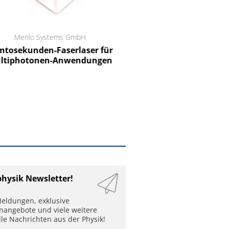
Menlo Systems GmbH
RCT Reichelt Chemietechnik
tosekunden-Faserlaser für
Ein Unternehmen für I
ltiphotonen-Anwendungen
physik Newsletter!
eldungen, exklusive
enangebote und viele weitere
lle Nachrichten aus der Physik!