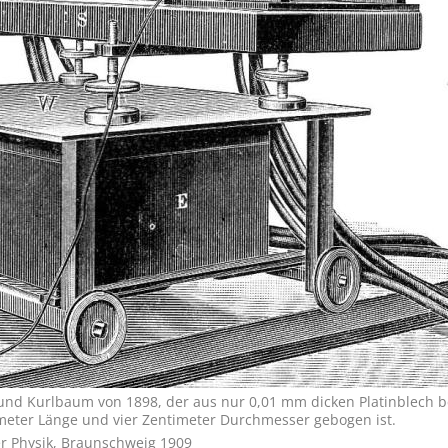
nd Kurlbaum von 1898, der aus nur 0,01 mm dicken Platinblech b
imeter Länge und vier Zentimeter Durchmesser gebogen ist.
er Physik, Braunschweig 1909