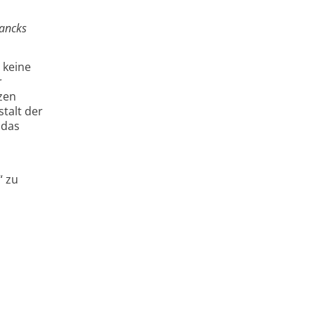
lancks
 keine
r
zen
talt der
 das
“ zu