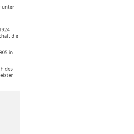
r unter
 1924
haft die
905 in
ch des
eister