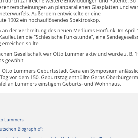
h durch zahlreiche weitere Entwicklungen und Patente. So
erferenzerscheinungen an planparallenen Glasplatten und wa
eterwürfels. Außerdem entwickelte er eine
te 1902 ein hochauflösendes Spektroskop.
h an der Verbreitung des neuen Mediums Hörfunk. Im April
aufleuten die "Schlesische Funkstunde", eine Sendegesellsc
 erreichen sollte.
schen Gesellschaft war Otto Lummer aktiv und wurde z. B. 1
ss gewählt.
in Otto Lummers Geburtsstadt Gera ein Symposium anlässli
n Tag vor dem 150. Geburtstag enthüllte Geras Oberbürgerm
fel an Lummers einstigem Geburts- und Wohnhaus.
tto Lummers
utschen Biographie“: