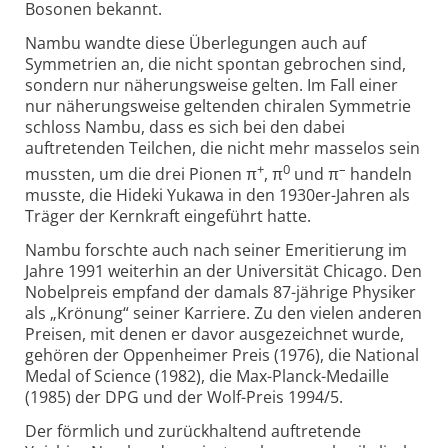
Bosonen bekannt.
Nambu wandte diese Überlegungen auch auf
Symmetrien an, die nicht spontan gebrochen sind,
sondern nur näherungsweise gelten. Im Fall einer
nur näherungsweise geltenden chiralen Symmetrie
schloss Nambu, dass es sich bei den dabei
auftretenden Teilchen, die nicht mehr masselos sein
+
0
–
mussten, um die drei Pionen π
, π
und π
handeln
musste, die Hideki Yukawa in den 1930er-Jahren als
Träger der Kernkraft eingeführt hatte.
Nambu forschte auch nach seiner Emeritierung im
Jahre 1991 weiterhin an der Universität Chicago. Den
Nobelpreis empfand der damals 87-jährige Physiker
als „Krönung“ seiner Karriere. Zu den vielen anderen
Preisen, mit denen er davor ausgezeichnet wurde,
gehören der Oppenheimer Preis (1976), die National
Medal of Science (1982), die Max-Planck-Medaille
(1985) der DPG und der Wolf-Preis 1994/5.
Der förmlich und zurückhaltend auftretende