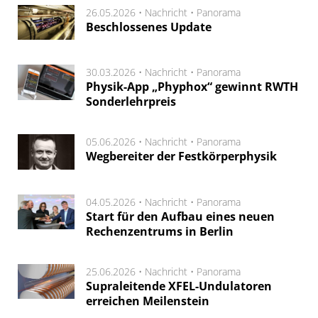
26.05.2026 •
Nachricht
•
Panorama
Beschlossenes Update
30.03.2026 •
Nachricht
•
Panorama
Physik-App „Phyphox“ gewinnt RWTH
Sonderlehrpreis
05.06.2026 •
Nachricht
•
Panorama
Wegbereiter der Festkörperphysik
04.05.2026 •
Nachricht
•
Panorama
Start für den Aufbau eines neuen
Rechenzentrums in Berlin
25.06.2026 •
Nachricht
•
Panorama
Supraleitende XFEL-Undulatoren
erreichen Meilenstein