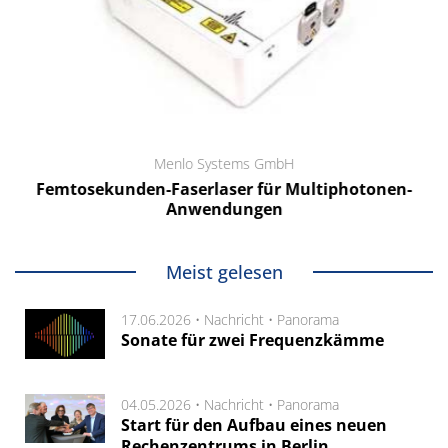
Menlo Systems GmbH
Femtosekunden-Faserlaser für Multiphotonen-
Anwendungen
Meist gelesen
17.06.2026 •
Nachricht
•
Panorama
Sonate für zwei Frequenzkämme
04.05.2026 •
Nachricht
•
Panorama
Start für den Aufbau eines neuen
Rechenzentrums in Berlin